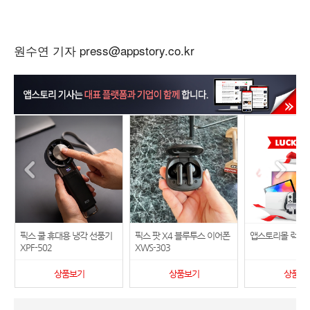
원수연 기자 press@appstory.co.kr
픽스 쿨 휴대용 냉각 선풍기
픽스 팟 X4 블루투스 이어폰
앱스토리몰 럭키
XPF-502
XWS-303
상품보기
상품보기
상품보