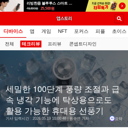
리빙한줌 블루투스 스마트 안경 선글라스
25,500
원
49,800
원
디바이스
앱
게임
NFT
포커스
피플
초이스
전체
테크리뷰
프리뷰
콘셉트디자인
요약
닫기
세밀한 100단계 풍량 조절과 급
결론
속 냉각 기능에 탁상용으로도
픽스 쿨 휴대용 냉각 선풍기 XPF-502는 펠티어 냉각 시스템과
활용 가능한 휴대용 선풍기
1단부터 100단까지 세밀하게 조절 가능한 풍속 시스템과 최대 
요약
기사 입력시간 :
2026.05.19 10:00:48
| 원수연 기자
약 200g의 가벼운 무게와 90도 폴딩 구조로 핸디형과 탁상형으