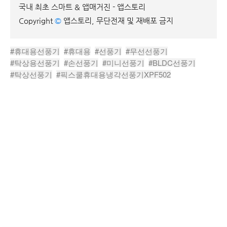
국내 최초 스마트 & 앱매거진 - 앱스토리
Copyright
©
앱스토리, 무단전재 및 재배포 금지
#휴대용선풍기
#휴대용
#선풍기
#무선선풍기
#탁상용선풍기
#손선풍기
#미니선풍기
#BLDC선풍기
#탁상선풍기
#픽스쿨휴대용냉각선풍기XPF502