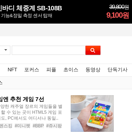
39,800
원
바디 체중계 SB-108B
9,100
원
정 기능&정밀 측정 센서 탑재
임
NFT
포커스
피플
초이스
동영상
단독기사
스
임엔 추천 게임 7선
다양한 캐주얼 장르의 게임들을 별
 수 있는 곳이 HTML5 게임 포
도, PC에서도 어디서나 동일..
펜스킹
#미니펫
#BBP
#쥬시팡