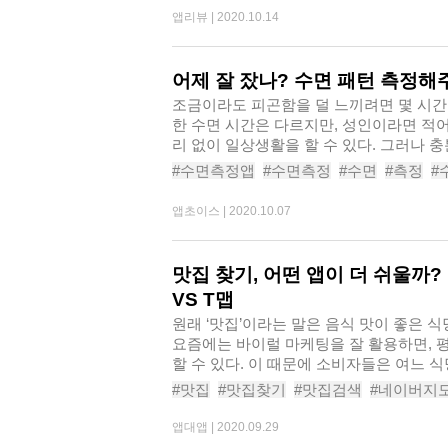
앱리뷰 |
2020.10.14
어제 잘 잤나? 수면 패턴 측정해
조금이라도 피곤함을 덜 느끼려면 몇 시간
한 수면 시간은 다르지만, 성인이라면 적어
리 없이 일상생활을 할 수 있다. 그러나 
#수면측정앱
#수면측정
#수면
#측정
#
#수면패턴측정기
#수면측정기
#숙면취
앱초이스 |
2020.10.07
맛집 찾기, 어떤 앱이 더 쉬울까
VS T맵
원래 ‘맛집’이라는 말은 음식 맛이 좋은 
요즘에는 바이럴 마케팅을 잘 활용하면, 
할 수 있다. 이 때문에 소비자들은 여느 식당
#맛집
#맛집찾기
#맛집검색
#네이버지
#카카오
#맵
#T맵
앱대앱 |
2020.09.29