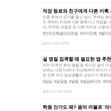
직장 동료와 친구에게 다른 카톡
요즘 부캐가 인기를 끌고 있다. 부캐는 원
인 캐릭터 이외에 다른 종족이나 직업을 가
다. 하지만 요즘은 또 다른 의미로 사용되고
#카카오톡멀티프로필
#카카오톡
#멀티
#카카오톡지갑
#카톡
#카톡프로필
#멀
앱리뷰 |
2021.02.09
설 명절 집콕할 때 필요한 앱 추
우리 민족의 최대 명절 중 하나인 설이 다
년과는 사뭇 다르다. 지난해부터 퍼지기 
로 인해 우리 일상생활의 상당수가 제한되고
#설날
#설날앱
#설앱
#설날레시피
#데
#챌린저스
#만개의레피시
앱초이스 |
2021.02.04
학원 안가도 돼? 음악 어플로 '피