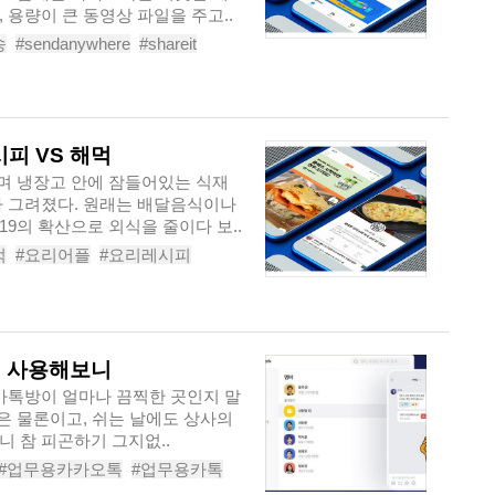
 용량이 큰 동영상 파일을 주고..
송
#sendanywhere
#shareit
피 VS 해먹
하며 냉장고 안에 잠들어있는 식재
가 그려졌다. 원래는 배달음식이나
9의 확산으로 외식을 줄이다 보..
먹
#요리어플
#요리레시피
접 사용해보니
것은 물론이고, 쉬는 날에도 상사의
 참 피곤하기 그지없..
#업무용카카오톡
#업무용카톡
#업무용메신저