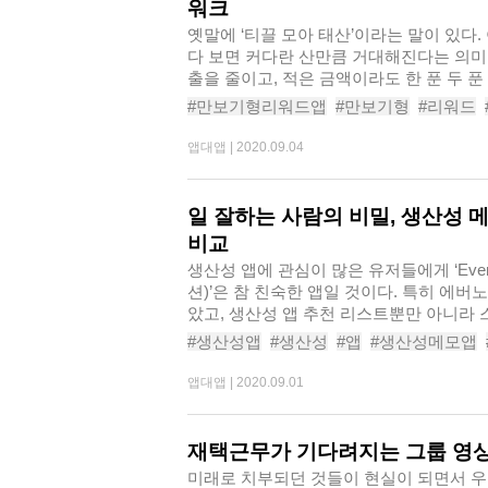
워크
옛말에 ‘티끌 모아 태산’이라는 말이 있다
다 보면 커다란 산만큼 거대해진다는 의미
출을 줄이고, 적은 금액이라도 한 푼 두 푼
#만보기형리워드앱
#만보기형
#리워드
#캐시워크
#만보기앱
#리워드앱
#캐시
앱대앱 |
2020.09.04
일 잘하는 사람의 비밀, 생산성 메모
비교
생산성 앱에 관심이 많은 유저들에게 ‘Everno
션)’은 참 친숙한 앱일 것이다. 특히 에버
았고, 생산성 앱 추천 리스트뿐만 아니라 스
#생산성앱
#생산성
#앱
#생산성메모앱
#에버노트노션
#에버노트
#노선
앱대앱 |
2020.09.01
재택근무가 기다려지는 그룹 영상
미래로 치부되던 것들이 현실이 되면서 우