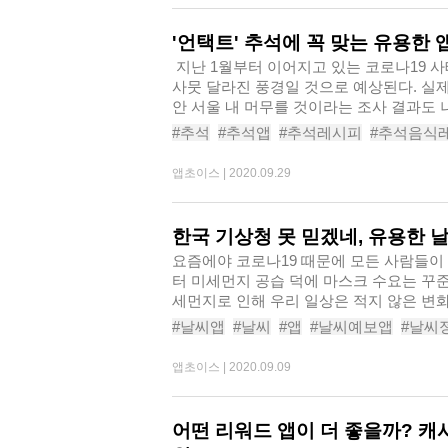
'언택트' 추석에 꼭 맞는 유용한 
​ 지난 1월부터 이어지고 있는 코로나19 사태로 인해 이번 추석은 예년과는
사뭇 달라진 풍경일 것으로 예상된다. 실제
안 서울 내 머무를 것이라는 조사 결과도 나
#추석
#추석앱
#추석레시피
#추석음식
#추석앱추천
#추석레시피추천
#왓챠
#
앱초이스 |
2020.09.29
한국 기상청 못 믿겠네, 유용한 날
요즘에야 코로나19 때문에 모든 사람들이 
터 미세먼지 공습 덕에 마스크 수요는 꾸
세먼지로 인해 우리 일상은 적지 않은 변화
#날씨앱
#날씨
#앱
#날씨예보앱
#날씨
#AccuWeather
#WINDYcom
#하루날씨
앱초이스 |
2020.09.09
어떤 리워드 앱이 더 좋을까? 캐