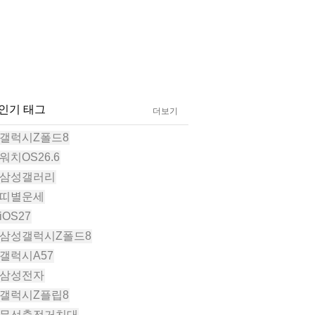
#인기 태그
더보기
#갤럭시Z폴드8
#워치OS26.6
#삼성갤러리
#띠별운세
iOS27
#삼성갤럭시Z폴드8
#갤럭시A57
#삼성전자
#갤럭시Z플립8
#무선충전거치대