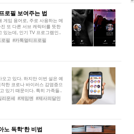
 프로필 보여주는 법
래 게임 용어로, 주로 사용하는 메
진 또 다른 서브 캐릭터를 뜻한
 있는데, 인기 TV 프로그램인..
프로필
#카톡멀티프로필
티
#프로필
#카톡부캐
천
가오고 있다. 하지만 이번 설은 예
시작한 코로나 바이러스 감염증으
 있기 때문이다. 특히 가족들..
일리운세
#게임엔
#제사의달인
아노 독학'한 비법