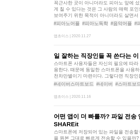
꼭근사한 곳이 아니더라도 피아노 앞에 섰
게 칠 수 있다는 것은 그 사람의 매력 포
보여주기 위한 목적이 아니더라도 살면서 
#피아노어플
#피아노독학
#음악어플
#
#피아노레슨
#피아노배우기
#피아노배
앱초이스 |
2020.11.27
일 잘하는 직장인들 꼭 쓴다는 이
스마트폰 사용자들은 자신의 필요에 따라 
용한다. 때문에 동일한 스마트폰을 사용
천차만별이기 마련이다. 그렇다면 직장인
담..
#네이버스마트보드
#네이버
#스마트보
#키보드어플
#키보드앱추천
#직장인필
앱초이스 |
2020.11.16
어떤 앱이 더 빠를까? 파일 전송 앱 
SHAREit
스마트폰에 저장되어 있는 파일을 전송할 
을 원본 그대로 빠르게 전송할 수 있을까