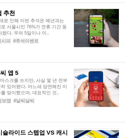
앱 추천
로 서울시민 76%가 연휴 기간 동
왔다. 무려 5일이나 이..
레시피
#추석이벤트
아내의레시피
#게임엔
씨 앱 5
마스크를 쓰지만, 사실 몇 년 전부
준히 있어왔다. 어느새 당연해진 미
를 맞이했으며, 대표적인 것..
정보앱
#날씨날씨
#LivingEarth
시슬라이드 스텝업 VS 캐시