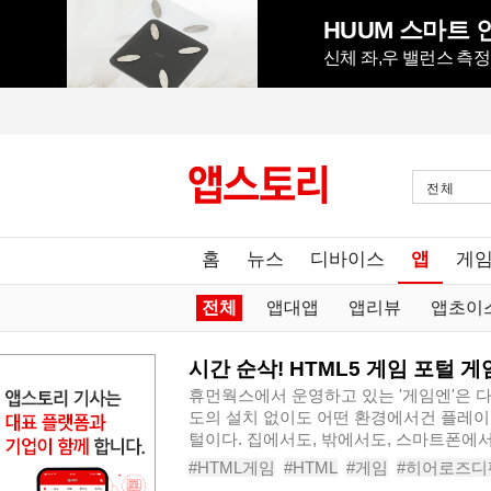
HUUM 스마트 인
신체 좌,우 밸런스 측
전체
홈
뉴스
디바이스
앱
게
전체
앱대앱
앱리뷰
앱초이
시간 순삭! HTML5 게임 포털 게
휴먼웍스에서 운영하고 있는 '게임엔'은 
도의 설치 없이도 어떤 환경에서건 플레이 할
털이다. 집에서도, 밖에서도, 스마트폰에서
#HTML게임
#HTML
#게임
#히어로즈디