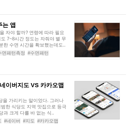
주는 앱
을 자야 할까? 연령에 따라 필요
도 7~8시간 정도는 자줘야 별 무
충분한 수면 시간을 확보했는데도..
수면패턴측정
#수면패턴
하는법
#숙면에도움되는앱
? 네이버지도 VS 카카오맵
식당을 가리키는 말이었다. 그러나
평범한 식당도 지역 맛집으로 등극
과 크게 다를 바 없는 식..
도
#네이버
#지도
#카카오맵