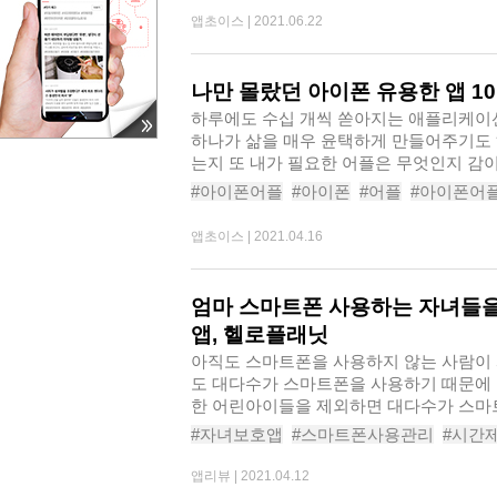
#라이토다른색맞추기
#다이어트피그
#
앱초이스 |
2021.06.22
나만 몰랐던 아이폰 유용한 앱 10
하루에도 수십 개씩 쏟아지는 애플리케이
하나가 삶을 매우 윤택하게 만들어주기도 
는지 또 내가 필요한 어플은 무엇인지 감이
#아이폰어플
#아이폰
#어플
#아이폰어
#아이폰앱
#아이폰앱추천
#에버노트
#
앱초이스 |
2021.04.16
엄마 스마트폰 사용하는 자녀들을
앱, 헬로플래닛
아직도 스마트폰을 사용하지 않는 사람이 
도 대다수가 스마트폰을 사용하기 때문에 
한 어린아이들을 제외하면 대다수가 스마트
#자녀보호앱
#스마트폰사용관리
#시간
#자녀스마트폰관리
#스마트폰관리
#스
앱리뷰 |
2021.04.12
#스마트폰중독방지
#헬로플래닛