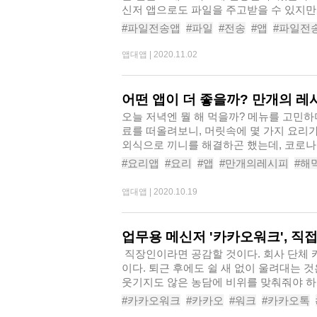
신저 앱으로도 파일을 주고받을 수 있지만,
#파일전송앱
#파일
#전송
#앱
#파일전
#샌드애니웨어
#쉐어잇
#파일전송어플
앱대앱 |
2020.11.02
어떤 앱이 더 좋을까? 만개의 레시
오늘 저녁엔 뭘 해 먹을까? 메뉴를 고민
료를 떠올려보니, 머릿속에 몇 가지 요리
외식으로 끼니를 해결하곤 했는데, 코로나1
#요리앱
#요리
#앱
#만개의레시피
#해
#레시피
#레시피앱
#요알못
앱대앱 |
2020.10.19
업무용 메신저 '카카오워크', 직
​ 직장인이라면 공감할 것이다. 회사 단체 카톡방이 얼마나 끔찍한 곳인지 말
이다. 퇴근 후에도 쉴 새 없이 울려대는 
웃기지도 않은 농담에 비위를 맞춰줘야 하니
#카카오워크
#카카오
#워크
#카카오톡
#카톡워크
#카카오톡워크
#카카오웍스