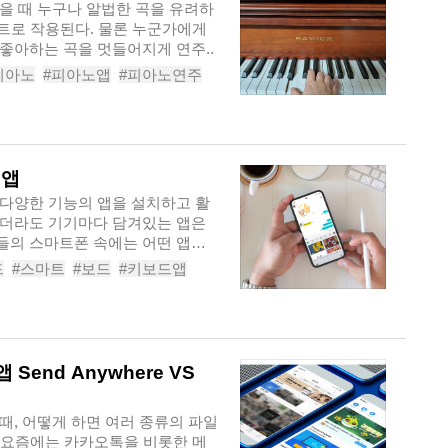
을 때 누구나 알법한 곡을 유려하
인트로 작용된다. 물론 누군가에게
좋아하는 곡을 멋들어지게 연주..
피아노
#피아노앱
#피아노연주
우는곳
#피아노배우는법
 앱
다양한 기능의 앱을 설치하고 활
하더라도 기기마다 담겨있는 앱은
들의 스마트폰 속에는 어떤 앱이
드
#스마트
#보드
#키보드앱
수앱
#직장인앱추천
Send Anywhere VS
때, 어떻게 하면 여러 종류의 파일
? 요즘에는 카카오톡을 비롯한 메