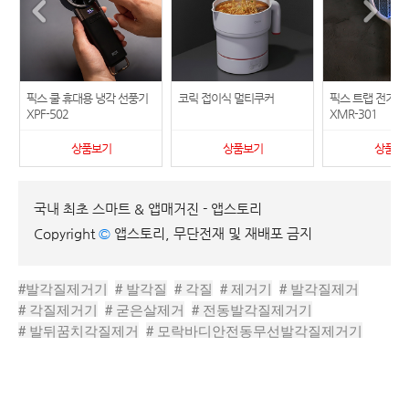
픽스 쿨 휴대용 냉각 선풍기
코릭 접이식 멀티쿠커
픽스 트랩 전기 
XPF-502
XMR-301
상품보기
상품보기
상품보
국내 최초 스마트 & 앱매거진 - 앱스토리
Copyright
©
앱스토리, 무단전재 및 재배포 금지
#발각질제거기
# 발각질
# 각질
# 제거기
# 발각질제거
# 각질제거기
# 굳은살제거
# 전동발각질제거기
# 발뒤꿈치각질제거
# 모락바디안전동무선발각질제거기