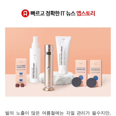
사용자는 전원 버튼으로 두 가지 속도(700RPM, 1000RPM
#모락바디안
#전동무선발각질제거기
#각질제거기
#발각질관리
#보습크림
발의 노출이 많은 여름철에는 각질 관리가 필수지만,