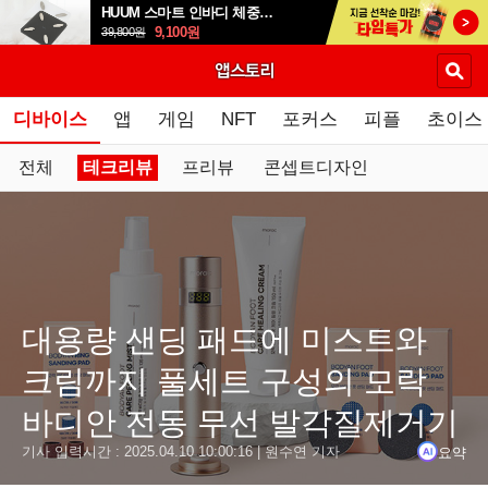
HUUM 스마트 인바디 체중계 SB-108B
9,100
원
39,800
원
디바이스
앱
게임
NFT
포커스
피플
초이스
전체
테크리뷰
프리뷰
콘셉트디자인
요약
닫기
대용량 샌딩 패드에 미스트와
결론
크림까지 풀세트 구성의 모락
모락 바디안 전동 무선 발각질제거기는 3000mAh 배터리로 최대
바디안 전동 무선 발각질제거기
제품은 발각질제거기 본체, 네 개의 샌딩 패드(80그릿, 180그
요약
기사 입력시간 :
2025.04.10 10:00:16
| 원수연 기자
원형 및 링 타입의 샌딩 패드를 사용하여 세밀한 각질 제거가 