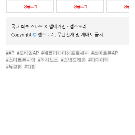
상품보기
상품보기
상품보
국내 최초 스마트 & 앱매거진 - 앱스토리
Copyright
©
앱스토리, 무단전재 및 재배포 금지
#AP
#모바일AP
#애플리케이션프로세서
#스마트폰AP
#스마트폰사양
#엑시노스
#스냅드래곤
#미디어텍
#뉴클런
#기린