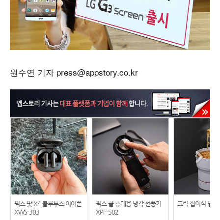
원수연 기자 press@appstory.co.kr
픽스 팟 X4 블루투스 이어폰
픽스 쿨 휴대용 냉각 선풍기
코릭 접이식 멀티
XWS-303
XPF-502