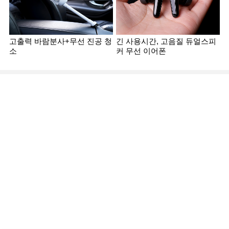
고출력 바람분사+무선 진공 청
긴 사용시간, 고음질 듀얼스피
소
커 무선 이어폰