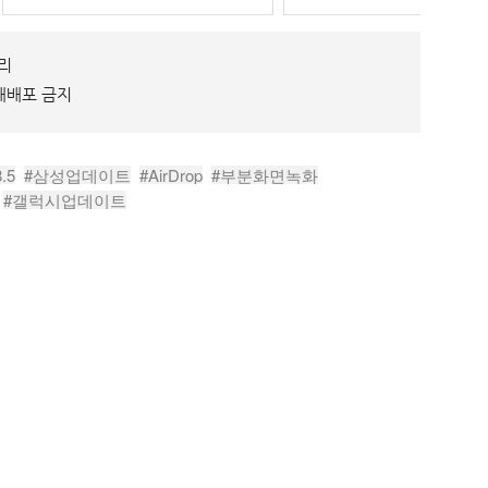
토리
재배포 금지
.5
#삼성업데이트
#AirDrop
#부분화면녹화
#갤럭시업데이트