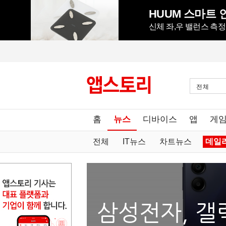
HUUM 스마트 인
신체 좌,우 밸런스 측
전체
홈
뉴스
디바이스
앱
게
전체
IT뉴스
차트뉴스
데일
삼성전자, 갤럭