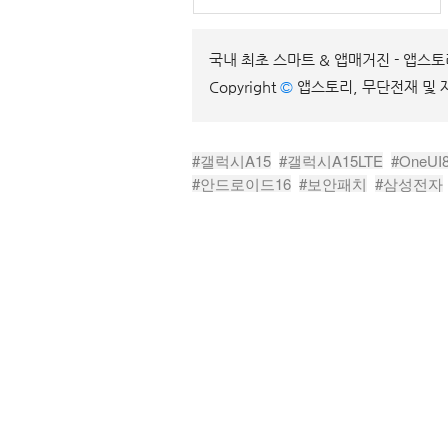
국내 최초 스마트 & 앱매거진 - 앱스
Copyright
©
앱스토리, 무단전재 및 
#갤럭시A15
#갤럭시A15LTE
#OneUI8
#안드로이드16
#보안패치
#삼성전자