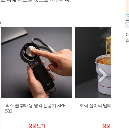
r
삼
별
픽스 쿨 휴대용 냉각 선풍기 XPF-
코릭 접이식 멀티쿠커
502
상품보기
상품보기