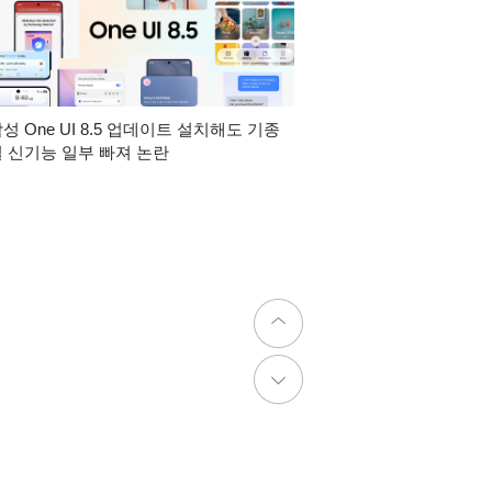
성 One UI 8.5 업데이트 설치해도 기종
 신기능 일부 빠져 논란
앱스토리몰 럭키백
앤루시 비스톰 
터 ASF-200A
상품보기
상