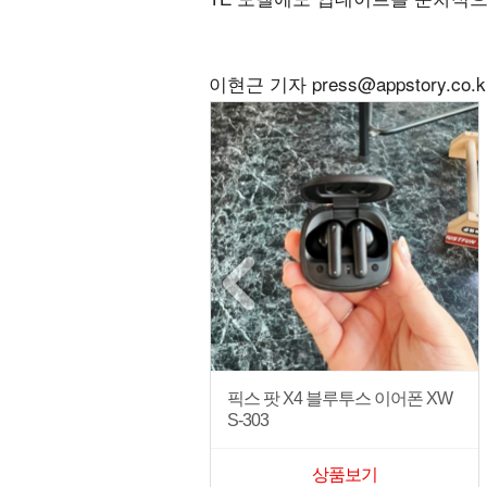
이현근 기자 press@appstory.co.k
픽스 팟 X4 블루투스 이어폰 XW
S-303
상품보기