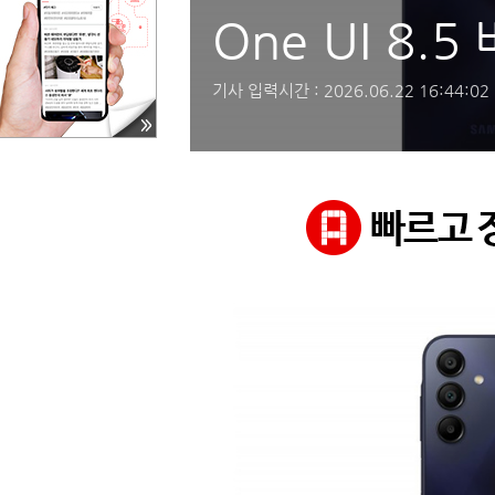
One UI 8.
LTE 모델에 One UI 8.5 업데이트 배포를 시작했다고 밝혔습니다.
기사 입력시간 :
2026.06.22 16:44:02
 A15 시리즈의 4G와 5G 모델 모두 최신 소프트웨어를 사용할 수 
 'A155NKSU9DZF1'이며 다운로드 용량은 약 2.59GB로, 20
디자인과 기능 양측면에서 다양한 개선 사항을 제공하며, 향후 다른 국가에
#삼성전자
#소프트웨어업데이트
#보안패치