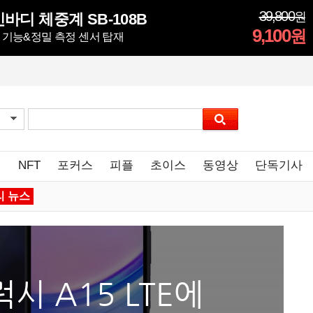
39,800
원
바디 체중계 SB-108B
9,100
원
정 기능&정밀 측정 센서 탑재
임
NFT
포커스
피플
초이스
동영상
단독기사
리 뉴스
시 A15 LTE에