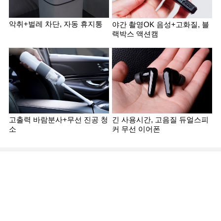
악취+벌레 차단, 자동 휴지통
야간 촬영OK 음성+고화질, 블
랙박스 액션캠
고출력 바람분사+무선 진공 청
긴 사용시간, 고음질 듀얼스피
소
커 무선 이어폰