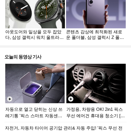
아웃도어와 일상을 모두 잡았
콘텐츠 감상에 최적화된 새로
다, 삼성 갤럭시 워치 울트라2·
운 폴더블, 삼성 갤럭시 Z 폴드
한
갤럭시 워치9
8
오늘의 동영상 기사
자동으로 열고 닫히는 신상 쓰
가정용, 차량용 OK! 2in1 픽스
레기통 '픽스 스마트 자동센서
무선 에어건 휴대용 청소기 [동
휴지통' [동영상]
영상]
자전거, 자동차 타이어 공기압 관리& 자동 주입! '픽스 무선 전