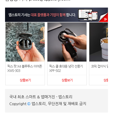
픽스 팟 X4 블루투스 이어폰
픽스 쿨 휴대용 냉각 선풍기
코릭 접이식 멀티
XWS-303
XPF-502
상품보기
상품보기
상품보
국내 최초 스마트 & 앱매거진 - 앱스토리
Copyright
©
앱스토리, 무단전재 및 재배포 금지