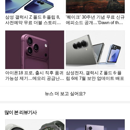
삼성 갤럭시 Z 폴드 8·플립 8,
'퀘이크' 30주년 기념 무료 신규
사전예약 무료 더블 스토리지
에피소드 공개…'Dawn of the
혜택 사라질까
Machine' 출시
아이폰18 프로, 출시 직후 품귀
삼성전자, 갤럭시 Z 폴드 6·플
가능성 제기…메모리 공급난
립 6에 7월 보안 업데이트 배포
영향
뉴스 더 보고 싶어요?
많이 본 리뷰기사