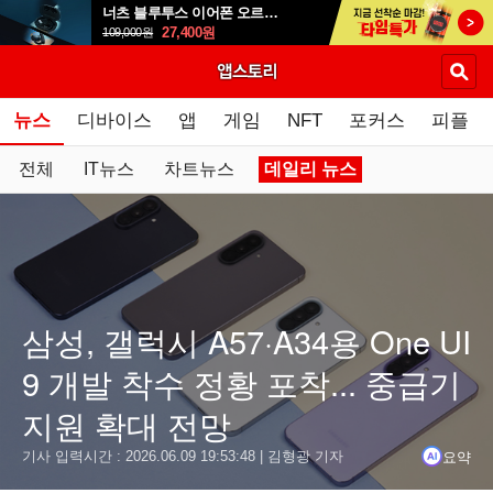
너츠 블루투스 이어폰 오르골 T90
27,400
원
109,000
원
뉴스
디바이스
앱
게임
NFT
포커스
피플
전체
IT뉴스
차트뉴스
데일리 뉴스
요약
닫기
삼성, 갤럭시 A57·A34용 One UI
결론
9 개발 착수 정황 포착... 중급기
삼성전자가 차세대 사용자 인터페이스인 One UI 9 개발을 
지원 확대 전망
최근 삼성 서버에서 갤럭시 A57과 갤럭시 A34용 One U
요약
기사 입력시간 :
2026.06.09 19:53:48
| 김형광 기자
갤럭시 A34는 삼성의 4세대 운영체제 업그레이드 정책에 따라 안