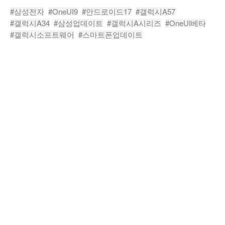
#삼성전자
#OneUI9
#안드로이드17
#갤럭시A57
#갤럭시A34
#삼성업데이트
#갤럭시A시리즈
#OneUI베타
#갤럭시소프트웨어
#스마트폰업데이트