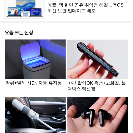
애플, 맥 화면 공유 취약점 해결…맥OS
최신 보안 업데이트 배포
요즘 뜨는 신상
악취+벌레 차단, 자동 휴지통
야간 촬영OK 음성+고화질, 블
랙박스 액션캠