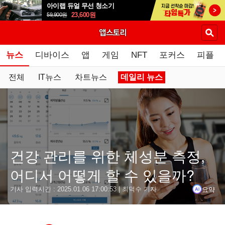
아이랩 듀얼 무선 청소기
23,600
원
59,900
원
뉴스
디바이스
앱
게임
NFT
포커스
피플
전체
IT뉴스
차트뉴스
데일리 뉴스
요약
닫기
결론
건강 관리를 위한 체성분 측정,
다이어트를 하면서 몸을 관리하는 이들은 체중뿐만 아니라 체성
어디서 어떻게 할 수 있을까?
요약
기사 입력시간 :
2025.01.06 17:00:53
| 최덕수 기자
체성분은 사람의 몸을 구성하는 성분들을 의미하며, 체중만으로
체성분 측정 방법으로는 '인바디'가 널리 알려져 있으며, 보건소
또한, 스마트 체중계를 활용하여 매일 체성분 수치를 측정하고