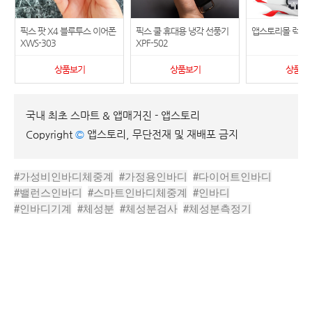
픽스 팟 X4 블루투스 이어폰
픽스 쿨 휴대용 냉각 선풍기
앱스토리몰 럭키
XWS-303
XPF-502
상품보기
상품보기
상품보
국내 최초 스마트 & 앱매거진 - 앱스토리
Copyright
©
앱스토리, 무단전재 및 재배포 금지
#가성비인바디체중계
#가정용인바디
#다이어트인바디
#밸런스인바디
#스마트인바디체중계
#인바디
#인바디기계
#체성분
#체성분검사
#체성분측정기