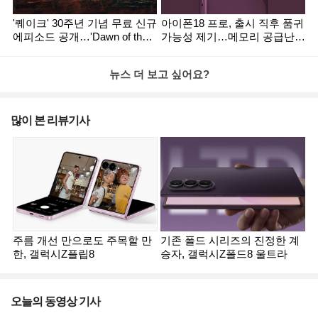
'퀘이크' 30주년 기념 무료 신규
아이폰18 프로, 출시 직후 품귀
에피소드 공개…'Dawn of the
가능성 제기…메모리 공급난
Machine' 출시
영향
뉴스 더 보고 싶어요?
많이 본 리뷰기사
주름 개선 만으로도 주목할 만
기존 폴드 시리즈의 진정한 계
세
한, 갤럭시Z플립8
승자, 갤럭시Z폴드8 울트라
오늘의 동영상 기사