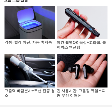
악취+벌레 차단, 자동 휴지통
야간 촬영OK 음성+고화질, 블
랙박스 액션캠
고출력 바람분사+무선 진공 청
긴 사용시간, 고음질 듀얼스피
소
커 무선 이어폰