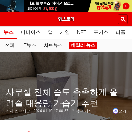
너츠 블루투스 이어폰 오르골 T90
27,400
원
109,000
원
뉴스
디바이스
앱
게임
NFT
포커스
피플
전체
IT뉴스
차트뉴스
데일리 뉴스
요약
닫기
결론
사무실 전체 습도 촉촉하게 올
추운 날씨로 인해 난방기를 사용하는 사무실이 많아지면서 건조
려줄 대용량 가습기 추천
'엔뚜마노 16L 스마트 대용량 가습기 EM-H1600R'은 1
요약
기사 입력시간 :
2024.01.10 17:00:37
| 최덕수 기자
'롯데 에코제트 5L 대용량 간편 통세척 복합식가습기 LHD-7
'라이녹스 루퍼스 가습기 RX50B'는 7리터의 대용량 물탱크