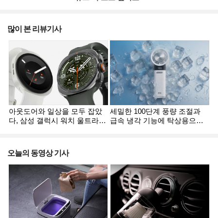
많이 본 리뷰기사
아웃도어와 일상을 모두 잡았
세밀한 100단계 풍량 조절과
다, 삼성 갤럭시 워치 울트라2·
급속 냉각 기능에 탁상용으로
승
갤럭시 워치9
도 활용 가능한 휴대용 선풍기
오늘의 동영상 기사