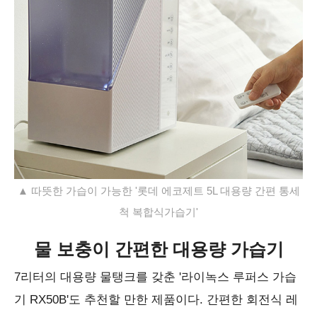
▲ 따뜻한 가습이 가능한 '롯데 에코제트 5L 대용량 간편 통세
척 복합식가습기'
물 보충이 간편한 대용량 가습기
7리터의 대용량 물탱크를 갖춘 '라이녹스 루퍼스 가습
기 RX50B'도 추천할 만한 제품이다. 간편한 회전식 레