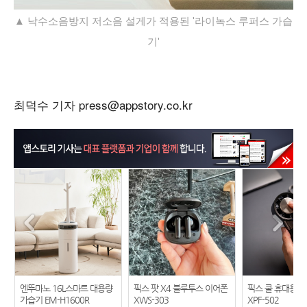
▲ 낙수소음방지 저소음 설게가 적용된 '라이녹스 루퍼스 가습
기'
최덕수 기자 press@appstory.co.kr
엔뚜마노 16L스마트 대용량
픽스 팟 X4 블루투스 이어폰
픽스 쿨 휴대용 
가습기 EM-H1600R
XWS-303
XPF-502