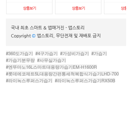
상품보기
상품보기
상품보
국내 최초 스마트 & 앱매거진 - 앱스토리
Copyright
©
앱스토리, 무단전재 및 재배포 금지
#360도가습기
#4구가습기
#가성비가습기
#가습기
#가습기분무량
#사무실가습기
#엔뚜마노16L스마트대용량가습기EM-H1600R
#롯데에코제트5L대용량간편통세척복합식가습기LHD-700
#라이녹스루퍼스가습기
#라이녹스루퍼스가습기RX50B