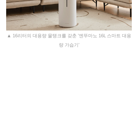
▲ 16리터의 대용량 물탱크를 갖춘 '엔뚜마노 16L 스마트 대용
량 가습기'