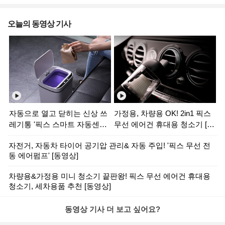
가능한 3in1 고속 무선 충전 거
8
치대
오늘의 동영상 기사
자동으로 열고 닫히는 신상 쓰
가정용, 차량용 OK! 2in1 픽스
레기통 '픽스 스마트 자동센서
무선 에어건 휴대용 청소기 [동
휴지통' [동영상]
영상]
자전거, 자동차 타이어 공기압 관리& 자동 주입! '픽스 무선 전
동 에어펌프' [동영상]
차량용&가정용 미니 청소기 끝판왕! 픽스 무선 에어건 휴대용
청소기, 세차용품 추천 [동영상]
동영상 기사 더 보고 싶어요?