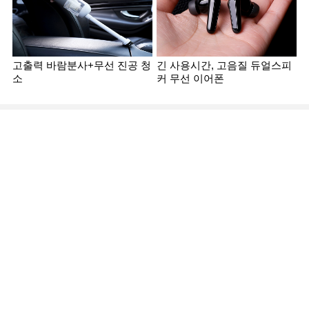
고출력 바람분사+무선 진공 청
긴 사용시간, 고음질 듀얼스피
소
커 무선 이어폰