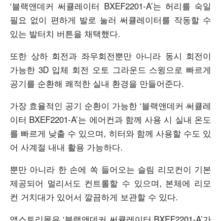
‘
블랙앤데커 써큘레이터
BXEF2201-A’
는 허리를 숙일
필요 없이 편하게 발로 눌러 써큘레이터를 작동할 수
있는 발터치 버튼을 채택했다
.
또한 상하 회전과 좌우회전뿐만 아니라 동시 회전이
가능한
3D
입체 회전 오토 그라운드 스윙으로 빠르게
공기를 순환해 쾌적한 실내 환경을 만들어준다
.
가장 효율적인 공기 순환이 가능한
‘
블랙앤데커 써큘레
이터
BXEF2201-A’
는 에어컨과 함께 사용 시 실내 온도
를 빠르게 낮출 수 있으며
,
히터와 함께 사용할 수도 있
어 사계절 내내 활용 가능하다
.
뿐만 아니라 한 손에 쏙 들어오는 슬림 리모컨이 기본
제공되어 멀리서도 컨트롤할 수 있으며
,
본체에 리모
컨 거치대가 있어서 깔끔하게 보관할 수 있다
.
앱스토리몰은
‘
블랙앤데커 써큘레이터
BXEF2201-A’
가