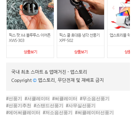
픽스 팟 X4 블루투스 이어폰
픽스 쿨 휴대용 냉각 선풍기
앱스토리몰 럭키
XWS-303
XPF-502
상품보기
상품보기
상품보
국내 최초 스마트 & 앱매거진 - 앱스토리
Copyright
©
앱스토리, 무단전재 및 재배포 금지
#선풍기
#서큘레이터
#써큘레이터
#무소음선풍기
#선풍기추천
#스탠드선풍기
#사무실선풍기
#에어써큘레이터
#저소음선풍기
#써큘레이터선풍기