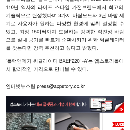
110
년 역사의 라이프 스타일 가전브랜드에서 최고의
기술력으로 탄생했다며
3
가지 바람모드와
3
단 바람 세
기로 사용자가 원하는 다양한 환경에 맞춰 설정할 수
있고
,
최장
15
미터까지 도달하는 강력한 직진성 바람
으로 실내 공기를 빠르게 순환시키기 위한 써큘레이터
를 찾는다면 강력 추천하고 싶다고 밝혔다
.
‘
블랙앤데커 써큘레이터
BXEF2201-A’
는 앱스토리몰에
서 합리적인 가격으로 만나볼 수 있다
.
인터넷뉴스팀 press@appstory.co.kr