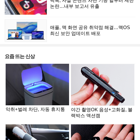
틱톡, 자살 콘텐츠 차단 기능 일부러 제한
논란…내부 보고서 유출
애플, 맥 화면 공유 취약점 해결…맥OS
최신 보안 업데이트 배포
요즘 뜨는 신상
악취+벌레 차단, 자동 휴지통
야간 촬영OK 음성+고화질, 블
랙박스 액션캠