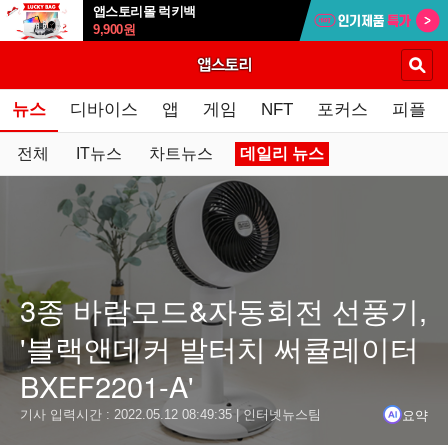
앱스토리몰 럭키백
9,900
원
뉴스
디바이스
앱
게임
NFT
포커스
피플
전체
IT뉴스
차트뉴스
데일리 뉴스
요약
닫기
3종 바람모드&자동회전 선풍기,
결론
'블랙앤데커 발터치 써큘레이터
앱스토리몰은 15m까지 도달하는 직진성 바람과 상하좌우 3D 회
BXEF2201-A'
‘블랙앤데커 써큘레이터 BXEF2201-A’는 발터치 버튼을 채
요약
기사 입력시간 :
2022.05.12 08:49:35
| 인터넷뉴스팀
이 써큘레이터는 에어컨과 함께 사용 시 실내 온도를 빠르게 낮