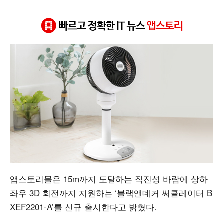
또한, 슬림 리모컨이 기본 제공되어 멀리서도 컨트롤할 수 있
#블랙앤데커
#써큘레이터
#앱스토리몰
#가전제품
#공기순환
앱스토리몰은
15m
까지 도달하는 직진성 바람에 상하
좌우
3D
회전까지 지원하는
‘
블랙앤데커 써큘레이터
B
XEF2201-A’
를 신규 출시한다고 밝혔다
.