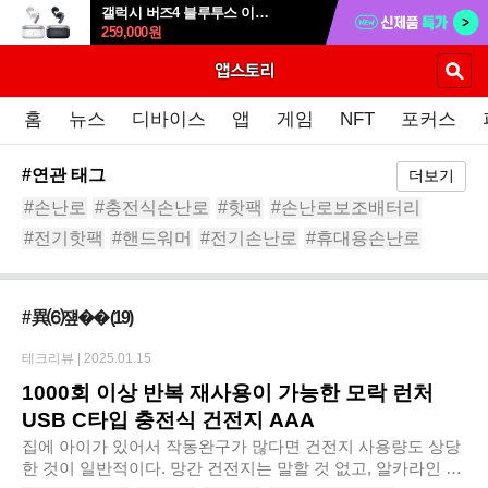
갤럭시 버즈4 블루투스 이어폰 SM-R540
259,000
원
홈
뉴스
디바이스
앱
게임
NFT
포커스
#연관 태그
더보기
#손난로
#충전식손난로
#핫팩
#손난로보조배터리
#전기핫팩
#핸드워머
#전기손난로
#휴대용손난로
#전자핫팩
#발난로
# 異⑹쟾��
(19)
테크리뷰 |
2025.01.15
1000회 이상 반복 재사용이 가능한 모락 런처
USB C타입 충전식 건전지 AAA
집에 아이가 있어서 작동완구가 많다면 건전지 사용량도 상당
한 것이 일반적이다. 망간 건전지는 말할 것 없고, 알카라인 건