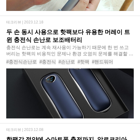
테크리뷰 |
2023.12.18
두 손 동시 사용으로 핫팩보다 유용한 머레이 트
윈 충전식 손난로 보조배터리
충전식 손난로는 계속 재사용이 가능하기 때문에 한 번 쓰고
버리는 핫팩의 비용적인 문제나 환경 오염의 문제를 해결할 수
있어서 사용자가 점점 늘고 있다. 하지만 추운 날씨에 손을 따
#충전식손난로
#충전식
#손난로
#핫팩
#핸드워머
뜻하게 데우기 위해 쓰는데, 하나로 쓰..
#전기핫팩
#전기손난로
#전자핫팩
#손난로보조배터리
#머레이트윈손난로보조배터리pair1
테크리뷰 |
2023.12.08
핫팩값 절약에 스마트폰 충전까지, 알로코리아