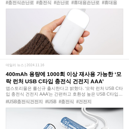
핫팩이 다 떨어진다. 매번 핫팩을 사서 쓰고 버리는 것도 왠지
#충전식손난로
#충전식
#손난로
#휴대용손난로
#휴대용
환경에 좋지 않은 것 같아, 나름 자..
#손난로보조배터리
#보조배터리손난로
#보조배터리
#무드등
#아이리버
데일리 뉴스 |
2024.11.16
400mAh 용량에 1000회 이상 재사용 가능한 ‘모
락 런처 USB C타입 충전식 건전지 AAA’
앱스토리몰은 를신규 출시한다고 밝혔다. ‘모락 런처 USB C타
입 충전식 건전지 AAA’는 간편하고 호환성 높은 USB C타입
충전 방식을 채택해 USB 충전기나 컴퓨터, 보조배터리 등으로
#USB충전식건전지
#USB
#충전식
#건전지
충전할 수 있다. 또한 본체 상단의 LED..
#충전식AAA건전지
#충전용건전지
#AAA건전지
#AAA
#모락런처USBC타입충전식건전지AAA