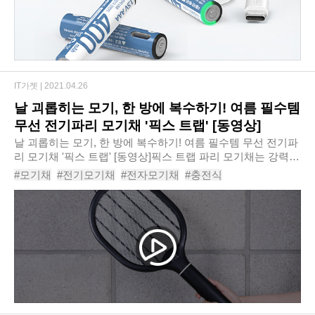
IT가젯 |
2021.04.26
날 괴롭히는 모기, 한 방에 복수하기! 여름 필수템
무선 전기파리 모기채 '픽스 트랩' [동영상]
날 괴롭히는 모기, 한 방에 복수하기! 여름 필수템 무선 전기파
리 모기채 '픽스 트랩' [동영상]픽스 트랩 파리 모기채는 강력한
3300V 전압으로 파리, 모기 등의 해충을 간편하게 퇴치할 수
#모기채
#전기모기채
#전자모기채
#충전식
있는 제품입니다. 이중 안전 버튼..
#충전식모기채
#파리채
#전기파리채
#파리모기채
#모기채추천
#픽스트랩파리모기채