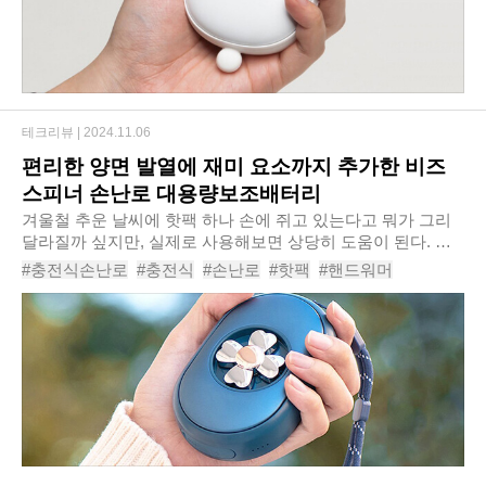
테크리뷰 |
2024.11.06
편리한 양면 발열에 재미 요소까지 추가한 비즈
스피너 손난로 대용량보조배터리
겨울철 추운 날씨에 핫팩 하나 손에 쥐고 있는다고 뭐가 그리
달라질까 싶지만, 실제로 사용해보면 상당히 도움이 된다. 하
지만 한 번 쓰면 버려야 하기 때문에 환경에도 좋지 않고, 비용
#충전식손난로
#충전식
#손난로
#핫팩
#핸드워머
도 제법 들어간다. 비즈 스피너 손난..
#발난로
#전기핫팩
#손찜질기
#손난로보조배터리
#비즈스피너손난로대용량보조배터리
#