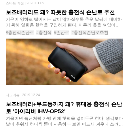
스마트 가전 |
2020.01.09
보조배터리도 돼? 따듯한 충전식 손난로 추천
기온이 영하로 떨어지는 날이 많아질수록 추운 날씨에 대비하
기 위해 일회용 핫팩을 구입하게 된다. 아무리 옷을 껴입어도
추위가 느껴질 때 핫팩을 품고 있으면 핫팩이 온기를 내뿜어
#충전식손난로
#충전식
#손난로
#충전식손난로추천
든든하게 느껴지기 때문이다. 그런데 시..
#추천
#손난로추천
#휴대용손난로
#손난로보조배터리
#보조배터리
#보조배터리손난로
테크리뷰 |
2019.12.24
보조배터리+무드등까지 돼? 휴대용 충전식 손난
로 '아이리버 IHW-OP52'
겨울이면 습관처럼 가방 안에 핫팩을 넣어두곤 한다. 생각보다
날이 추워서 하나씩 뜯어 사용하다 보면 어느새 겨우내 쓰려던