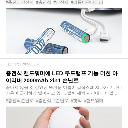
전지를 써도 얼마 지나지 않아 작동되지 않는다는 이야기에 건
#충전식건전지
#충전식
#건전지
#리튬이온배터리
전지를 교체해주다 보면 잔뜩 사두었..
#충전건전지
#리튬건전지
#USB건전지
#AAA충전지
#충전밧데리
#모락런처USBC타입충전
테크리뷰 |
2024.11.07
충전식 핸드워머에 LED 무드램프 기능 더한 아
이리버 2000mAh 2in1 손난로
끝나지 않을 것 같았던 뜨거운 여름이 갑작스레 지나가고 나니
기온이 급격하게 떨어지고 있다. 벌써 새벽 시간대의 바깥 공
기는 살짝 쌀쌀하기까지 하다. 손끝이 시린 계절이 바로 코앞
#충전식손난로
#충전식
#손난로
#핫팩
#핸드워머
에 다가온 것이다. 야외에서 지내는..
#발난로
#전기핫팩
#손찜질기
#전기손난로
#아이리버2000mAh2in1손난로