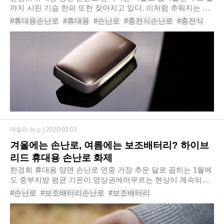
까지 시린 기습 한파 또한 잦아지고 있다. 이처럼 추워지는 날
씨에는 일단 옷을 따뜻하게 입는 것도 중요하지만, 발열을 통
#휴대용손난로
#휴대용
#손난로
#충전식손난로
#충전식
해 온기를 전달해주는 손난로가..
#충전식휴대용손난로
#하이브리드손난로
#핫팩
#휴대용핫팩
#충전식핫팩
데일리 뉴스 |
2020.02.03
겨울에는 손난로, 여름에는 보조배터리? 하이브
리드 휴대용 손난로 화제
한경희 휴대용 양면 손난로 연중 가장 추운 달로 꼽히는 1월에
도 중부지방 평균 기온이 영상권에머무르는 현상이 계속되고
있다. 기상청에 따르면 올 겨울에는 유독 차가운 시베리아 고
#손난로
#보조배터리손난로
#보조배터리
기압이 약해지고따뜻한 남서풍이 계속해..
#손난로겸용보조배터리
#충전식손난로
#충전식
#하이브리드손난로
#충전식휴대용손난로
#휴대용손난로