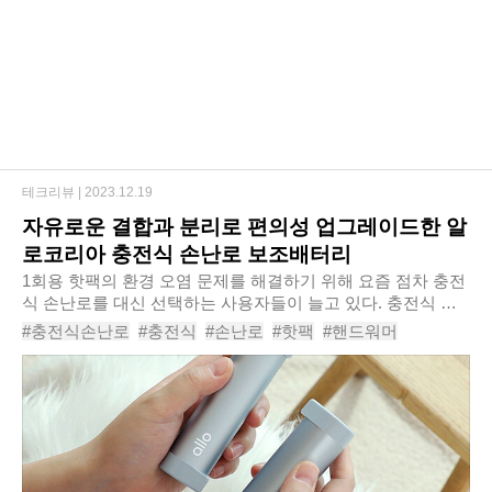
테크리뷰 |
2023.12.19
자유로운 결합과 분리로 편의성 업그레이드한 알
로코리아 충전식 손난로 보조배터리
1회용 핫팩의 환경 오염 문제를 해결하기 위해 요즘 점차 충전
식 손난로를 대신 선택하는 사용자들이 늘고 있다. 충전식 손
난로는 충전을 통해 반복 사용이 가능하고, 손난로가 필요 없
#충전식손난로
#충전식
#손난로
#핫팩
#핸드워머
을 때는 보조배터리로도 쓸 수 있기 ..
#전기핫팩
#전기손난로
#전자핫팩
#손난로보조배터리
#알로코리아WM500T손난로보조배터리