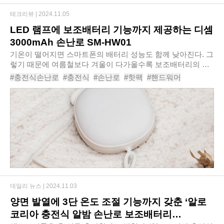
테크리뷰 |
2024.11.05
LED 램프에 보조배터리 기능까지 제공하는 디셈
3000mAh 손난로 SM-HW01
기온이 떨어지면 스마트폰의 배터리 성능도 함께 낮아진다. 그
렇기 때문에 여름철보다 겨울이 다가올수록 보조배터리의 필
요성을 더욱 느끼게 된다. 한겨울에는 충전식 손난로도 추위를
#충전식손난로
#충전식
#손난로
#핫팩
#핸드워머
이겨내는데 큰 몫을 해주는데, 디셈 ..
#발난로
#전기핫팩
#손찜질기
#손난로보조배터리
#디셈3000mAh3in1손난로SM-HW01
데일리 뉴스 |
2024.11.03
양면 발열에 3단 온도 조절 기능까지 갖춘 ‘알로
코리아 충전식 알밤 손난로 보조배터리