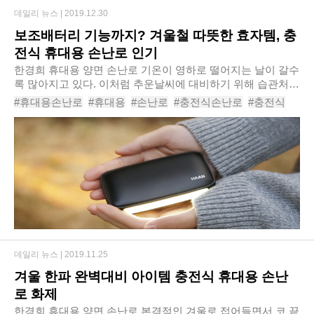
데일리 뉴스 |
2019.12.30
보조배터리 기능까지? 겨울철 따뜻한 효자템, 충
전식 휴대용 손난로 인기
한경희 휴대용 양면 손난로 기온이 영하로 떨어지는 날이 갈수
록 많아지고 있다. 이처럼 추운날씨에 대비하기 위해 습관처럼
구매하게 되는 것이 바로 핫팩이다. 아무리 옷을 껴입어도 어
#휴대용손난로
#휴대용
#손난로
#충전식손난로
#충전식
쩔수 없이춥게 느껴지는 겨울에 온기를..
#충전식휴대용손난로
#하이브리드손난로
#핫팩
#휴대용핫팩
#충전식핫팩
데일리 뉴스 |
2019.11.25
겨울 한파 완벽대비 아이템 충전식 휴대용 손난
로 화제
한경희 휴대용 양면 손난로​ 본격적인 겨울로 접어들면서 코 끝