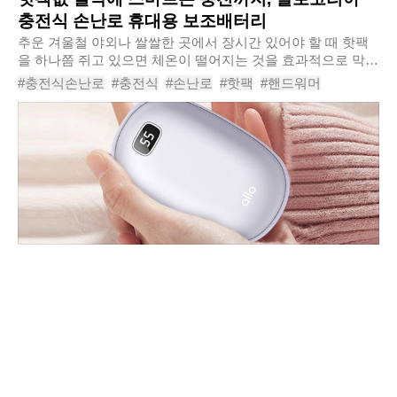
충전식 손난로 휴대용 보조배터리
추운 겨울철 야외나 쌀쌀한 곳에서 장시간 있어야 할 때 핫팩
을 하나쯤 쥐고 있으면 체온이 떨어지는 것을 효과적으로 막을
수 있다. 하지만 매일같이 같은 상황이 반복된다면 한 번 쓰고
#충전식손난로
#충전식
#손난로
#핫팩
#핸드워머
버려야 하는 핫팩 구입 가격도 만만..
#전기핫팩
#전기손난로
#전자핫팩
#손난로보조배터리
#알로코리아충전식손난로WM800