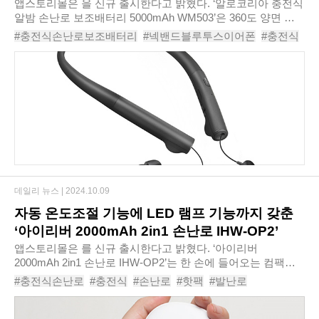
5000mAh WM503’
앱스토리몰은 을 신규 출시한다고 밝혔다. ‘알로코리아 충전식
알밤 손난로 보조배터리 5000mAh WM503’은 360도 양면 발
열에 열 전도율이 뛰어난 알루미늄 소재를 사용해 뛰어난 발열
#충전식손난로보조배터리
#넥밴드블루투스이어폰
#충전식
효과를 즐길 수 있다. 또한 40℃부터 ..
#넥밴드
#손난로
#블루투스
#보조배터리
#이어폰
#블루투스이어폰
#핫팩
#무선이어폰
#핸드워머
#아이폰이어폰
#전기핫팩
#무선이어폰추천
#손찜질기
#충전식손난로
#넥밴드이어폰
#아크로넥밴드릴타입블루투스NE1000
#손난로보조배터리
#전기손난로
#휴대용손난로
#알로코리아충전식알밤손난로보조배터리5000mAhWM503
데일리 뉴스 |
2024.10.09
자동 온도조절 기능에 LED 램프 기능까지 갖춘
‘아이리버 2000mAh 2in1 손난로 IHW-OP2’
앱스토리몰은 를 신규 출시한다고 밝혔다. ‘아이리버
2000mAh 2in1 손난로 IHW-OP2’는 한 손에 들어오는 컴팩트
한 크기와 75g의 초경량 무게로 야외활동 및 외출 시 가볍게
#충전식손난로
#충전식
#손난로
#핫팩
#발난로
휴대해 언제 어디서나 따뜻한 온기를 느낄 수 있..
#핸드워머
#전기핫팩
#전기손난로
#전자핫팩
#아이리버2000mAh2in1손난로IHW-OP2