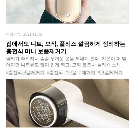
테크리뷰 |
2021.11.02
집에서도 니트, 모직, 플리스 깔끔하게 정리하는
충전식 미니 보풀제거기
날씨가 추워지니 슬슬 두꺼운 옷을 꺼내게 된다. 기온이 더 떨
어지면 니트류도 많이 입게 되고, 모직 코트나 플리스 소재의
옷도 뛰어난 보온성으로 사랑받고 있다. 하지만 이런 따뜻한
#충전식보풀제거기
#충전식
#보풀
#제거기
#보풀제거기
의류의 단점은 오래 입거나 마찰이 많..
#보풀제거기추천
#미니보풀제거기
#세탁소보풀제거기
#가정용보풀제거기
#하이온충전식미니보풀제거기HC1