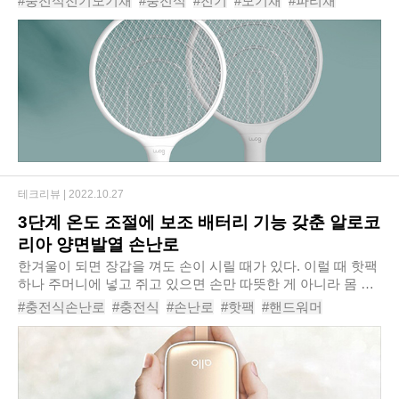
#충전식전기모기채
#충전식
#전기
#모기채
#파리채
전기모기채 iLAB-REMR’을 신규 출시한다..
#전기모기채
#전기파리채
#상시트랩모기채
#UV모기채
#아이랩충전식전기모기채iLAB-REMR
테크리뷰 |
2022.10.27
3단계 온도 조절에 보조 배터리 기능 갖춘 알로코
리아 양면발열 손난로
한겨울이 되면 장갑을 껴도 손이 시릴 때가 있다. 이럴 때 핫팩
하나 주머니에 넣고 쥐고 있으면 손만 따뜻한 게 아니라 몸 전
체가 따뜻해지는 것 같다. 하지만 핫팩은 길어봐야 반나절이면
#충전식손난로
#충전식
#손난로
#핫팩
#핸드워머
식어서 새것으로 바꿔줘야 한다. ..
#전기핫팩
#손난로보조배터리
#전기손난로
#휴대용손난로
#알로코리아양면발열손난로보조배터리WM501