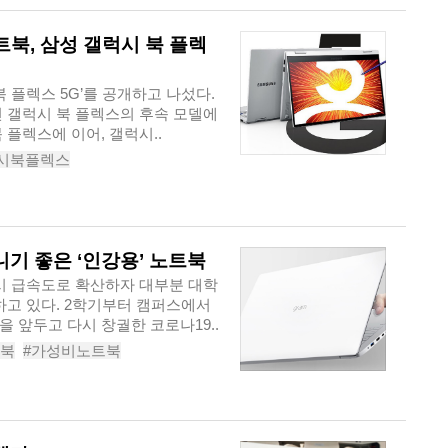
트북, 삼성 갤럭시 북 플렉
 북 플렉스 5G’를 공개하고 나섰다.
던 갤럭시 북 플렉스의 후속 모델에
 플렉스에 이어, 갤럭시..
시북플렉스
#5G갤럭시북플렉스
#태블릿
기 좋은 ‘인강용’ 노트북
다시 급속도로 확산하자 대부분 대학
하고 있다. 2학기부터 캠퍼스에서
 앞두고 다시 창궐한 코로나19..
트북
#가성비노트북
학생노트북추천
#LG노트북