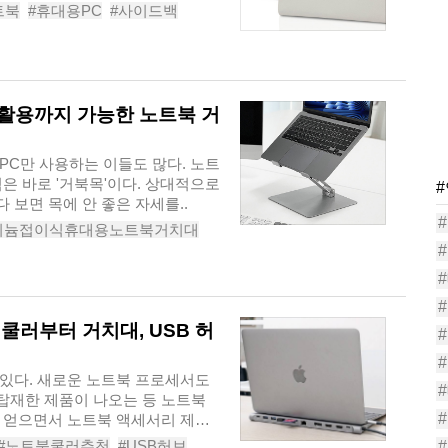
트북
#휴대용PC
#사이드백
 활용까지 가능한 노트북 거
PC만 사용하는 이들도 많다. 노트
은 바로 '거북목'이다. 상대적으로
보면 목에 안 좋은 자세를..
미늄접이식휴대용노트북거치대
치대S
모락노트북거치대
쿨러부터 거치대, USB 허
있다. 새로운 노트북 프로세서도
 탑재한 제품이 나오는 등 노트북
 얻으면서 노트북 액세서리 제품
#노트북쿨러추천
#USB허브