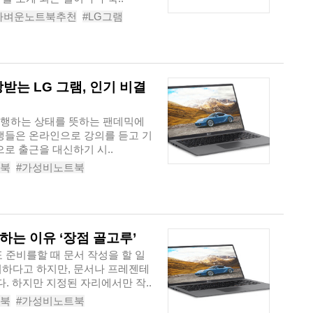
가벼운노트북추천
#LG그램
#대학생노트북
받는 LG 그램, 인기 비결
 학생들은 온라인으로 강의를 듣고 기
으로 출근을 대신하기 시..
트북
#가성비노트북
학생노트북추천
#LG그램노트북
하는 이유 ‘장점 골고루’
 준비를할 때 문서 작성을 할 일
리하다고 하지만, 문서나 프레젠테
. 하지만 지정된 자리에서만 작..
트북
#가성비노트북