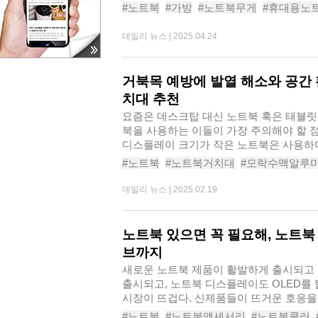
기,..
#노트북
#가방
#노트북무게
#휴대용노
#백팩
#외장그래픽카드
#가벼운노트북
데일리 뉴스 |
2025.04.24
거북목 예방에 발열 해소와 공간
치대 추천
요즘은 데스크탑 대신 노트북 혹은 태블릿
북을 사용하는 이들이 가장 주의해야 할 점
디스플레이 크기가 작은 노트북은 사용하다 
#노트북
#노트북거치대
#모락수맥알루
#모락시뮬러알루미늄메탈접이식노트북거
데일리 뉴스 |
2025.02.19
#모락쇼키휴대용접이식노트북거치대
#
노트북 있으면 꼭 필요해, 노트북 
브까지
새로운 노트북 제품이 활발하게 출시되고 
출시되고, 노트북 디스플레이도 OLED를
시장이 뜨겁다. 신제품들이 뜨거운 호응을
을 ..
#노트북
#노트북액세서리
#노트북쿨러