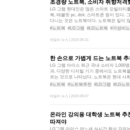
초경량 노트북, 소비자 취향저격
LG 그램 현대인은 많은 스마트 모빌리티를
북, 태블릿 pc, dslr, 스마트폰 등이 있다
다니는 것은 노트북이다. 노트북은 일이 많
#노트북
#LG그램
#LG노트북
#가성비
#노트북추천
#LG노트북추천
#가성비노
데일리 뉴스 |
2020.08.31
#노트북구매가이드
한 손으로 가볍게 드는 노트북 추
LG 그램 아이스 ​최근 국내 소비자 1,0
과, 다양한 디지털 기기 중에서도 노트북을
르는 것으로 나타났다. 노트북은 현대 사회
#노트북
#노트북추천
#LG그램
#LG노
#대학생노트북
#가성비노트북추천
#대
데일리 뉴스 |
2020.08.07
#LG그램노트북
#휴대용노트북
온라인 강의용 대학생 노트북 추
따져야
LG그램 아이스​ 어느새 실시간 화상 강의