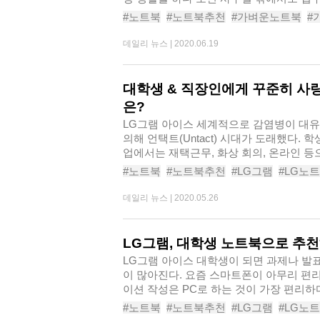
#노트북
#노트북추천
#가벼운노트북
#
#gram
#인강용노트북
#인강노트북추천
데일리 뉴스 |
2020.06.19
#대학생노트북추천
대학생 & 직장인에게 꾸준히 사랑
은?
LG그램 아이스​ 세계적으로 감염병이 대유행하는 상태를 뜻하는 팬데믹에
의해 언택트(Untact) 시대가 도래했다.
업에서는 재택근무, 화상 회의, 온라인 등
#노트북
#노트북추천
#LG그램
#LG노
#가성비노트북추천
#대학생노트북
#대
데일리 뉴스 |
2020.05.26
#새학기노트북
LG그램, 대학생 노트북으로 추천
LG그램 아이스 대학생이 되면 과제나 발표
이 많아진다. 요즘 스마트폰이 아무리 편
이션 작성은 PC로 하는 것이 가장 편리하다
#노트북
#노트북추천
#LG그램
#LG노