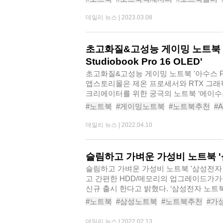
#고속충전USB허브
#올인원USB허브
#
데일리 뉴스 |
2023.03.08
#넥스트13in1멀티포트도킹스테이션
#
초고화질&고성능 게이밍 노트북 '아
Studiobook Pro 16 OLED'
초고화질&고성능 게이밍 노트북 '아수스 ProArt 
앱스토리몰은 제온 프로세서와 RTX 그래픽
크리에이터를 위한 궁극의 노트북 ‘에이수
OLE..
#노트북
#게이밍노트북
#노트북추천
#
#게이밍노트북추천
#게임용노트북
#고
데일리 뉴스 |
2022.04.10
#포토샵노트북
슬림하고 가벼운 가성비 노트북 '
슬림하고 가벼운 가성비 노트북 '삼성전자
고 간편한 HDD/메모리의 업그레이드가가
신규 출시 한다고 밝혔다. ‘삼성전자 노트북
#노트북
#삼성노트북
#노트북추천
#가
#대학생노트북추천
#사무용노트북
#가
데일리 뉴스 |
2022.02.13