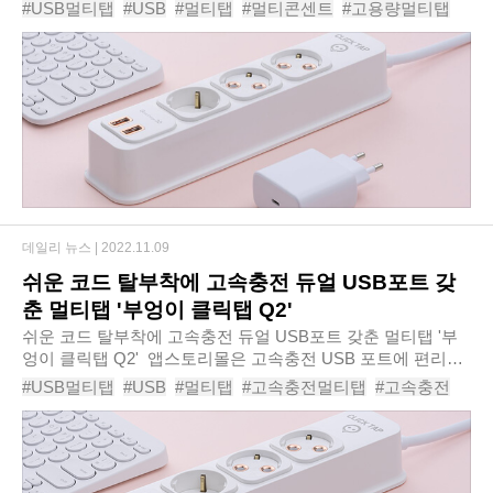
있지만, 벽이나 바닥에 삽입되어 있는 콘센트는 연결구 수가
#USB멀티탭
#USB
#멀티탭
#멀티콘센트
#고용량멀티탭
훨씬 부족하기 때문이다. 이렇게 필수..
#멀티탭3구
#멀티탭4구
#멀티탭추천
#국산멀티탬
#부엉이클릭탭Q2USB3구
데일리 뉴스 |
2022.11.09
쉬운 코드 탈부착에 고속충전 듀얼 USB포트 갖
춘 멀티탭 '부엉이 클릭탭 Q2'
쉬운 코드 탈부착에 고속충전 듀얼 USB포트 갖춘 멀티탭 '부
엉이 클릭탭 Q2' ​ 앱스토리몰은 고속충전 USB 포트에 편리한
코드 탈부착이 가능한 ‘부엉이 클릭탭 Q2 USB 3구’를 신규 출
#USB멀티탭
#USB
#멀티탭
#고속충전멀티탭
#고속충전
시한다고 밝혔다.‘부엉이 클릭..
#클릭탭
#편리한멀티탭
#난연멀티탭
#부엉이클릭탭Q2USB3구