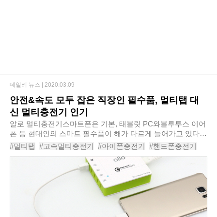
데일리 뉴스 |
2020.03.09
안전&속도 모두 잡은 직장인 필수품, 멀티탭 대
신 멀티충전기 인기
알로 멀티충전기스마트폰은 기본, 태블릿 PC와블루투스 이어
폰 등 현대인의 스마트 필수품이 해가 다르게 늘어가고 있다.
이는 각종 스마트기기를 충전하기위해 필요한 충전기의 수도
#멀티탭
#고속멀티충전기
#아이폰충전기
#핸드폰충전기
늘고 있다는 뜻이기도 하다. 최근에 출시..
#USB멀티탭
#멀티충전기
#멀티
#충전기
#멀티충전기추천
#스마트폰충전기추천