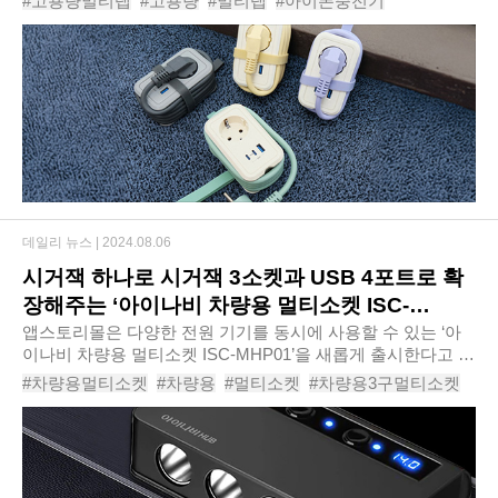
#고용량멀티탭
#고용량
#멀티탭
#아이폰충전기
미니 멀티탭 4000W’는 콤팩트한 디자인으..
#초고속충전기
#휴대폰충전기
#USB멀티탭
#디자인멀티탭
#접지멀티탭
#에코너MT11전선형15M휴대용미니멀티탭4000W
데일리 뉴스 |
2024.08.06
시거잭 하나로 시거잭 3소켓과 USB 4포트로 확
장해주는 ‘아이나비 차량용 멀티소켓 ISC-
MHP01’
앱스토리몰은 다양한 전원 기기를 동시에 사용할 수 있는 ‘아
이나비 차량용 멀티소켓 ISC-MHP01’을 새롭게 출시한다고 밝
혔다. ‘아이나비 차량용 멀티소켓 ISC-MHP01’은 7in1 멀티소
#차량용멀티소켓
#차량용
#멀티소켓
#차량용3구멀티소켓
켓으로 다양한 전원 기기를 연결해 동..
#자동차멀티소켓
#차량용시가소켓
#차량용멀티시거잭
#차량용멀티탭
#USB멀티탭
#아이나비차량용멀티소켓ISC-MHP01