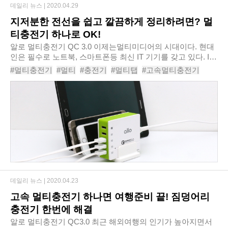
데일리 뉴스 |
2020.04.29
지저분한 전선을 쉽고 깔끔하게 정리하려면? 멀
티충전기 하나로 OK!
알로 멀티충전기 QC 3.0 이제는멀티미디어의 시대이다. 현대
인은 필수로 노트북, 스마트폰등 최신 IT 기기를 갖고 있다. IT
기기의 수요가 높아지면서핸드폰 충전기, USB 멀티탭 등 관련
#멀티충전기
#멀티
#충전기
#멀티탭
#고속멀티충전기
제품에 대한 관심도 증가하고 있다. ..
#아이폰충전기
#갤럭시충전기
#스마트폰충전기
#핸드폰충전기
#USB멀티탭
데일리 뉴스 |
2020.04.23
고속 멀티충전기 하나면 여행준비 끝! 짐덩어리
충전기 한번에 해결
알로 멀티충전기 QC3.0 최근 해외여행의 인기가 높아지면서