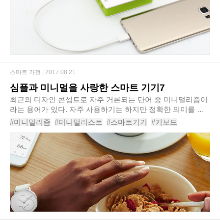
스마트 가전 |
2017.08.21
심플과 미니멀을 사랑한 스마트 기기7
최근의 디자인 콘셉트로 자주 거론되는 단어 중 미니멀리즘이
라는 용어가 있다. 자주 사용하기는 하지만 정확한 의미를 모
르는 사람들이 의외로 많은데, 사전적으로는 단순함과 간결함
#미니멀리즘
#미니멀리스트
#스마트기기
#키보드
을 바탕으로 절제된 형태의 미와 본질을 추..
#스마트워치
#올인원스피커
#스마트빔
#액션캠
#USB
#USB멀티탭