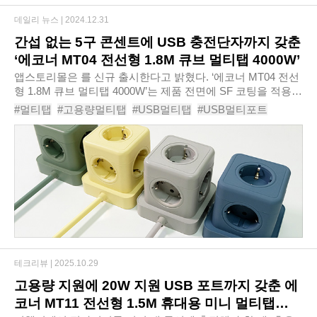
데일리 뉴스 |
2024.12.31
간섭 없는 5구 콘센트에 USB 충전단자까지 갖춘
‘에코너 MT04 전선형 1.8M 큐브 멀티탭 4000W’
앱스토리몰은 를 신규 출시한다고 밝혔다. ‘에코너 MT04 전선
형 1.8M 큐브 멀티탭 4000W’는 제품 전면에 SF 코팅을 적용해
생활 속에서 발생하는 여러 스크래치를 방지해준다. 또한 총 5
#멀티탭
#고용량멀티탭
#USB멀티탭
#USB멀티포트
구의 콘센트에 250V 16A로 최대 전력..
#USB충전기
#접지멀티탭
#5구멀티탭
#에코너MT04전선형1.8M큐브멀티탭4000W
테크리뷰 |
2025.10.29
고용량 지원에 20W 지원 USB 포트까지 갖춘 에
코너 MT11 전선형 1.5M 휴대용 미니 멀티탭