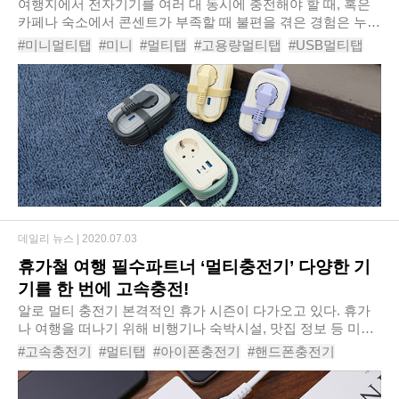
4000W
여행지에서 전자기기를 여러 대 동시에 충전해야 할 때, 혹은
카페나 숙소에서 콘센트가 부족할 때 불편을 겪은 경험은 누구
나 있을 것이다. 에코너 MT11 전선형 1.5M 휴대용 미니 멀티
#미니멀티탭
#미니
#멀티탭
#고용량멀티탭
#USB멀티탭
탭 4000W는 이러한 상황에서 활용도를 ..
#디자인멀티탭
#접지멀티탭
#여행용멀티탭
#멀티탭추천
#에코너MT11전선형1.5M휴대용미니멀티탭4000W
데일리 뉴스 |
2020.07.03
휴가철 여행 필수파트너 ‘멀티충전기’ 다양한 기
기를 한 번에 고속충전!
알로 멀티 충전기​ 본격적인 휴가 시즌이 다가오고 있다. 휴가
나 여행을 떠나기 위해 비행기나 숙박시설, 맛집 정보 등 미리
챙겨 할 것들이 많이 있지만, 바쁜 현대인들에게 있어 무엇보
#고속충전기
#멀티탭
#아이폰충전기
#핸드폰충전기
다 중요하게 챙겨야 할 것들 중..
#USB멀티탭
#멀티탭추천
#핸드폰충전기추천
#고속충전기추천
#USB멀티탭추천
#충전기추천