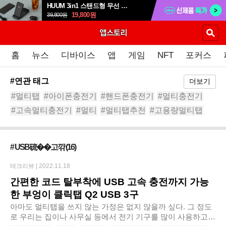
HUUM 3in1 스탠드형 무선 충전 패드 HWC-700QA
19,800
원
39,800
원
홈
뉴스
디바이스
앱
게임
NFT
포커스
#연관 태그
더보기
#멀티탭
#아이폰충전기
#핸드폰충전기
#멀티충전기
#고속멀티충전기
#멀티
#멀티탭추천
#고용량멀티탭
#충전기
#접지멀티탭
# USB硫��고꺆
(16)
테크리뷰 |
2022.11.18
간편한 코드 탈부착에 USB 고속 충전까지 가능
한 부엉이 클릭탭 Q2 USB 3구
아마도 멀티탭을 쓰지 않는 가정은 없지 않을까 싶다. 그 정도
로 우리는 집이나 사무실 등에서 전기 기구를 많이 사용하고