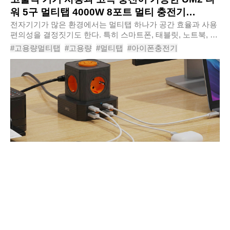
워 5구 멀티탭 4000W 8포트 멀티 충전기
UMAC-65W / 100W
전자기기가 많은 환경에서는 멀티탭 하나가 공간 효율과 사용
편의성을 결정짓기도 한다. 특히 스마트폰, 태블릿, 노트북, 웨
어러블 등 충전해야 할 기기가 늘어난 요즘, 단순히 여러 콘센
#고용량멀티탭
#고용량
#멀티탭
#아이폰충전기
트를 제공하는 멀티탭만으로는 부족..
#초고속충전기
#멀티충전기
#USB멀티탭
#접지멀티탭
#5구멀티탭
#UM2타워5구멀티탭4000W8포트멀티충전기UMAC65W100W