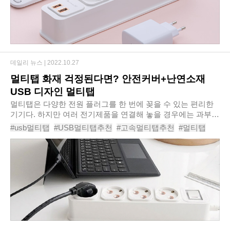
데일리 뉴스 |
2022.10.27
멀티탭 화재 걱정된다면? 안전커버+난연소재
USB 디자인 멀티탭
멀티탭은 다양한 전원 플러그를 한 번에 꽂을 수 있는 편리한
기기다. 하지만 여러 전기제품을 연결해 놓을 경우에는 과부하
가 일어날 수 있는 위험성을 안고 있는 기기이기도 하다. 잘못
#usb멀티탭
#USB멀티탭추천
#고속멀티탭추천
#멀티탭
된 멀티탭 사용은 자칫 화재를 불러 일..
#멀티탭추천
#스마트멀티탭
#부엉이클릭탭
#스마트폰화재
#안전성
#안전인증여부
#안전한USB