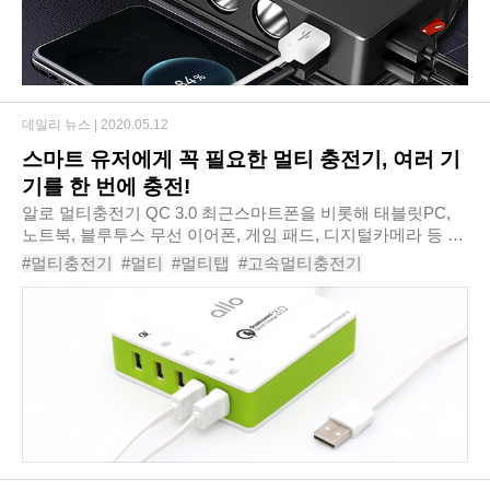
데일리 뉴스 |
2020.05.12
스마트 유저에게 꼭 필요한 멀티 충전기, 여러 기
기를 한 번에 충전!
알로 멀티충전기 QC 3.0 최근스마트폰을 비롯해 태블릿PC,
노트북, 블루투스 무선 이어폰, 게임 패드, 디지털카메라 등 다
수의 스마트 기기를 소지하고 있는사람들이 늘고 있다. 여러
#멀티충전기
#멀티
#멀티탭
#고속멀티충전기
IT 기기들을 사용하다 보면 기기수만큼 ..
#아이폰충전기
#갤럭시충전기
#핸드폰충전기
#스마트폰충전기
#USB멀티탭
#충전기