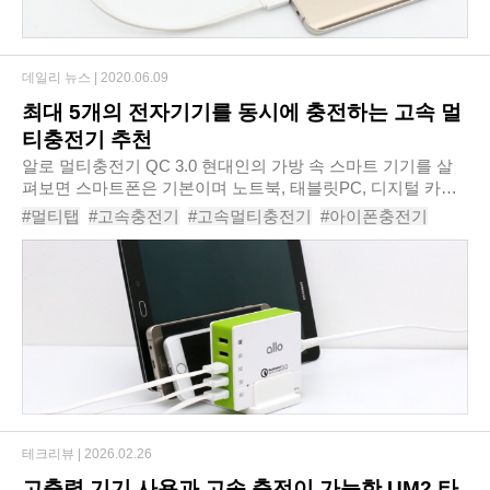
데일리 뉴스 |
2020.06.09
최대 5개의 전자기기를 동시에 충전하는 고속 멀
티충전기 추천
알로 멀티충전기 QC 3.0​​ 현대인의 가방 속 스마트 기기를 살
펴보면 스마트폰은 기본이며 노트북, 태블릿PC, 디지털 카메
라, 블루투스 무선 이어폰 등 새로운 스마트 기기들로 쌓여가
#멀티탭
#고속충전기
#고속멀티충전기
#아이폰충전기
고 있다. 다수의 스마트 기..
#핸드폰충전기
#USB멀티탭
#고속멀티탭추천
#고속충전기추천
#핸드폰충전기추천
#멀티탭추천
#USB멀티탭추천
테크리뷰 |
2026.02.26
고출력 기기 사용과 고속 충전이 가능한 UM2 타