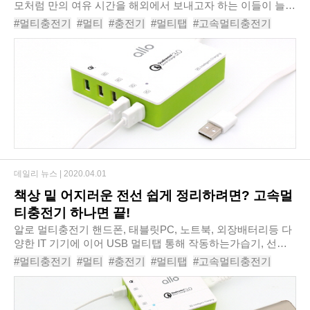
모처럼 만의 여유 시간을 해외에서 보내고자 하는 이들이 늘고
있다. 해외여행을 떠나기 위해서는 이것저것준비할 것이 많다.
#멀티충전기
#멀티
#충전기
#멀티탭
#고속멀티충전기
전자기기만 해도 스마트폰에 블루투스..
#고속충전기
#아이폰충전기
#핸드폰충전기
#스마트폰충전기
#USB멀티탭
데일리 뉴스 |
2020.04.01
책상 밑 어지러운 전선 쉽게 정리하려면? 고속멀
티충전기 하나면 끝!
알로 멀티충전기​ 핸드폰, 태블릿PC, 노트북, 외장배터리등 다
양한 IT 기기에 이어 USB 멀티탭 통해 작동하는가습기, 선풍
기 같은 소형가전들을 사용하다 보면 기기 수만큼 늘어난 복잡
#멀티충전기
#멀티
#충전기
#멀티탭
#고속멀티충전기
한 케이블들이 사용자들을 불편하..
#고속충전
#아이폰충전기
#갤럭시충전기
#핸드폰충전기
#USB멀티탭