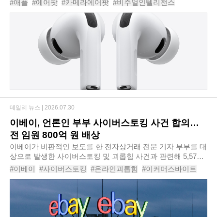
#애플
#에어팟
#카메라에어팟
#비주얼인텔리전스
이 제기되면서 관심이 커지고 있다. ..
#애플인텔리전스
#AI웨어러블
#에어팟울트라
데일리 뉴스 |
2026.07.30
이베이, 언론인 부부 사이버스토킹 사건 합의…
전 임원 800억 원 배상
이베이가 비판적인 보도를 한 전자상거래 전문 기자 부부를 대
상으로 발생한 사이버스토킹 및 괴롭힘 사건과 관련해 5,570
만 달러(한화 약 800억 원) 규모의 합의금을 지급하기로 했다.
#이베이
#사이버스토킹
#온라인괴롭힘
#이커머스바이트
전직 임직원들이 조직적으로 벌인 협박..
#데이비드스타이너
#이나스타이너
#이베이소송
#기업거버넌스
#임직원관리