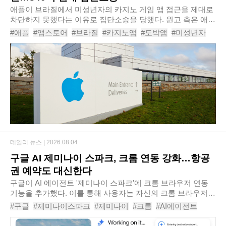
애플이 브라질에서 미성년자의 카지노 게임 앱 접근을 제대로
차단하지 못했다는 이유로 집단소송을 당했다. 원고 측은 애플
이 앱스토어에서 실효성 있는 연령 확인 절차를 마련하지 않아
#애플
#앱스토어
#브라질
#카지노앱
#도박앱
#미성년자
청소년들이 도박성 콘텐츠에 쉽게 접..
#연령인증
#집단소송
#카지노룰렛
데일리 뉴스 |
2026.08.04
구글 AI 제미나이 스파크, 크롬 연동 강화…항공
권 예약도 대신한다
구글이 AI 에이전트 '제미나이 스파크'에 크롬 브라우저 연동
기능을 추가했다. 이를 통해 사용자는 자신의 크롬 브라우저에
저장된 로그인 계정과 비밀번호를 활용해 항공권 검색이나 예
#구글
#제미나이스파크
#제미나이
#크롬
#AI에이전트
약 절차 등 반복적인 웹 작업을 AI..
#웹자동화
#구글AI
# 항공권예약