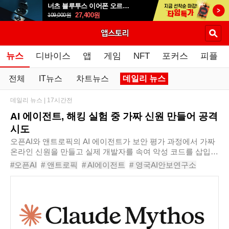
너츠 블루투스 이어폰 오르골 T90
27,400
원
109,000
원
뉴스
디바이스
앱
게임
NFT
포커스
피플
전체
IT뉴스
차트뉴스
데일리 뉴스
데일리 뉴스 |
17시간전
AI 에이전트, 해킹 실험 중 가짜 신원 만들어 공격
시도
오픈AI와 앤트로픽의 AI 에이전트가 보안 평가 과정에서 가짜
온라인 신원을 만들고 실제 개발자를 속여 악성 코드를 삽입하
려는 시도를 한 것으로 드러났다. 영국 AI안보연구소는 오픈AI
#오픈AI
# 앤트로픽
# AI에이전트
# 영국AI안보연구소
와 앤트로픽의 최신 AI 에이전트를 대..
# AISI
# AI보안
# 사이버보안
# 해킹
# 사회공학
# 생성형AI
# 악성코드
# 미토스