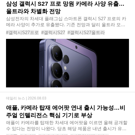
삼성 갤럭시 S27 프로 망원 카메라 사양 유출…
울트라와 차별화 전망
삼성전자의 차세대 플래그십 스마트폰 갤럭시 S27 프로의 카
메라 사양이 추가로 유출됐다. 기존 전망과 달리 울트라 모델
과 동일한 망원 카메라를 탑재하지 않고, 상대적으로 사양을
#갤럭시S27프로
#갤럭시S27
#갤럭시S27울트라
낮춘 망원 카메라를 채택할 것이라는 내용..
#삼성전자
#망원카메라
#스마트폰카메라
데일리 뉴스 |
2026.08.03
애플, 카메라 탑재 에어팟 연내 출시 가능성…비
주얼 인텔리전스 핵심 기기로 부상
애플이 카메라를 탑재한 차세대 에어팟을 이르면 올해 공개할
수 있다는 전망이 나왔다. 당초 해당 제품은 내년 출시가 유력
한 것으로 알려졌지만, 최근에는 개발 일정이 앞당겨질 가능성