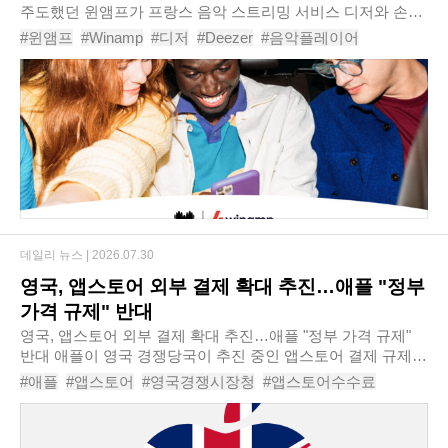
주도했던 윈앰프가 프랑스 음악 스트리밍 서비스 디저와 손잡
고 차세대 음악 플레이어로 재도약에 나선다. 단순한 MP3 플
#윈앰프
#Winamp
#디저
#Deezer
#음악플레이어
레이어를 넘어 스트리밍과 로컬 음원, 인..
#스트리밍서비스
#MP3플레이어
#팟캐스트
#인터넷라디오
#음원스트리밍
데일리 뉴스 |
2026.07.30
영국, 앱스토어 외부 결제 확대 추진…애플 "정부
가격 규제" 반대
영국, 앱스토어 외부 결제 확대 추진…애플 "정부 가격 규제"
반대 애플이 영국 경쟁당국이 추진 중인 앱스토어 결제 규제
강화 방안에 공식 반대 의견을 제출했다. 외부 결제 허용과 수
#애플
#앱스토어
#영국경쟁시장청
#앱스토어수수료
수료 제한은 사실상 정부가 앱스토어..
#외부결제
#인앱결제
#디지털시장법
#애플규제
#앱스토어정책
#공정경쟁