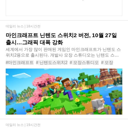
데일리 뉴스 |
18시간전
마인크래프트 닌텐도 스위치2 버전, 10월 27일
출시…그래픽 대폭 강화
세계에서 가장 많이 판매된 게임인 마인크래프트가 닌텐도 스
위치2용으로 출시된다. 개발사 모장 스튜디오는 닌텐도 스위
치2용 마인크래프트를 오는 10월 27일 출시한다고 발표했다.
#마인크래프트
# 닌텐도스위치2
# 모장스튜디오
# 모장
기존 닌텐도 스위치 버전 구매자를 위한 ..
# 비브런트비주얼
# 닌텐도
# 스위치2
# 마인크래프트던전스2
# 슈퍼마리오매시업팩
# 게임뉴스
데일리 뉴스 |
19시간전