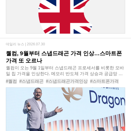
데일리 뉴스 |
2026.07.30
퀄컴, 9월부터 스냅드래곤 가격 인상…스마트폰
가격 또 오르나
퀄컴이 오는 9월 1일부터 스냅드래곤 프로세서를 비롯한 모바
일 칩 가격을 인상한다. 메모리 반도체 가격 상승과 공급망 비
용 증가를 더 이상 자체적으로 흡수하기 어렵다는 판단에 따른
#퀄컴
#스냅드래곤
#스냅드래곤가격인상
#스마트폰가격
것으로, 안드로이드 스마트폰 제조사..
#메모리반도체
#크리스티아노아몬
#안드로이드스마트폰
#애플모뎀
#반도체가격
#퀄컴실적