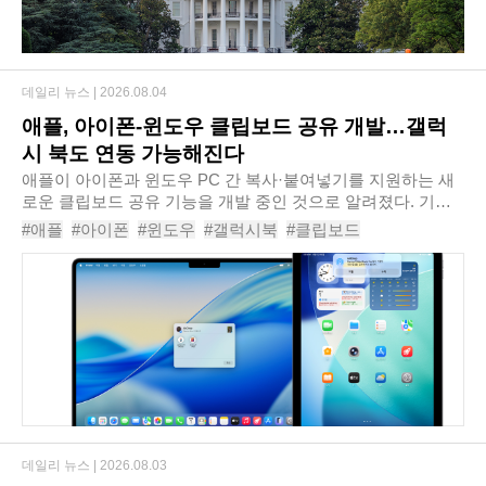
데일리 뉴스 |
2026.08.04
애플, 아이폰-윈도우 클립보드 공유 개발…갤럭
시 북도 연동 가능해진다
애플이 아이폰과 윈도우 PC 간 복사·붙여넣기를 지원하는 새
로운 클립보드 공유 기능을 개발 중인 것으로 알려졌다. 기능
이 도입되면 삼성 갤럭시 북을 비롯한 윈도우 기반 PC에서도
#애플
#아이폰
#윈도우
#갤럭시북
#클립보드
아이폰에서 복사한 내용을 바로 붙여넣을..
#유니버설클립보드
#마이크로소프트
데일리 뉴스 |
2026.08.03