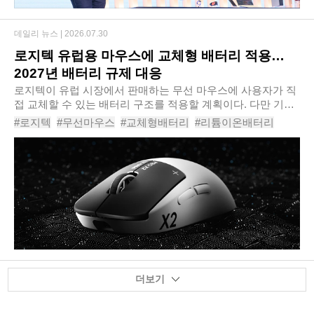
데일리 뉴스 |
2026.07.30
로지텍 유럽용 마우스에 교체형 배터리 적용…
2027년 배터리 규제 대응
로지텍이 유럽 시장에서 판매하는 무선 마우스에 사용자가 직
접 교체할 수 있는 배터리 구조를 적용할 계획이다. 다만 기존
의 AA·AAA 알카라인 배터리 방식으로 돌아가는 것이 아니라,
#로지텍
#무선마우스
#교체형배터리
#리튬이온배터리
현재처럼 리튬이온 또는 리튬폴리머 기..
#EU배터리법
#배터리규제
#수리권
#로지텍마우스
#친환경전자제품
#전자제품수리
더보기