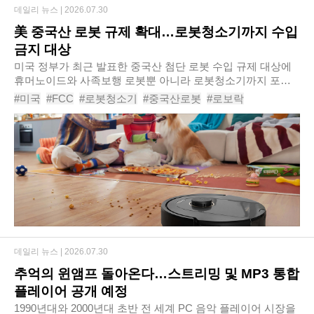
데일리 뉴스 |
2026.07.30
美 중국산 로봇 규제 확대…로봇청소기까지 수입
금지 대상
미국 정부가 최근 발표한 중국산 첨단 로봇 수입 규제 대상에
휴머노이드와 사족보행 로봇뿐 아니라 로봇청소기까지 포함
된 것으로 확인됐다. 이에 따라 중국 기업이 생산하는 신규 로
#미국
#FCC
#로봇청소기
#중국산로봇
#로보락
봇청소기는 미국 시장 진출이 사실상 어..
#에코백스
#룸바
#샤오미
#로봇규제
#국가안보
데일리 뉴스 |
2026.07.30
추억의 윈앰프 돌아온다…스트리밍 및 MP3 통합
플레이어 공개 예정
1990년대와 2000년대 초반 전 세계 PC 음악 플레이어 시장을