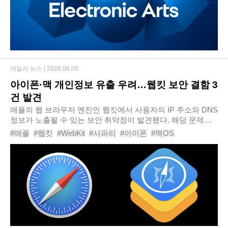
데일리 뉴스 |
2026.08.05
아이폰·맥 개인정보 유출 우려…웹킷 보안 결함 3
건 발견
애플의 웹 브라우저 엔진인 웹킷에서 사용자의 IP 주소와 DNS
정보가 노출될 수 있는 보안 취약점이 발견됐다. 해당 문제는
프록시 서버나 아이클라우드 프라이빗 릴레이를 사용하더라
#애플
#웹킷
#WebKit
#사파리
#아이폰
#맥OS
도 발생할 수 있는 것으로 알려졌으며, ..
#보안취약점
#프라이빗릴레이