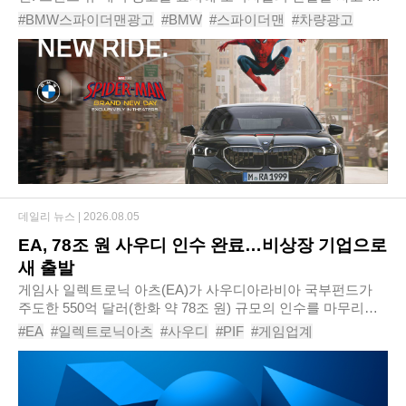
다. 고가의 차량을 구매한 뒤에도 차량 내 디스플레이를 통해
#BMW스파이더맨광고
#BMW
#스파이더맨
#차량광고
광고를 보게 되었다는 점에서 온라인을 중..
#인포테인먼트
#대시보드
#마블
#자동차
데일리 뉴스 |
2026.08.05
EA, 78조 원 사우디 인수 완료…비상장 기업으로
새 출발
게임사 일렉트로닉 아츠(EA)가 사우디아라비아 국부펀드가
주도한 550억 달러(한화 약 78조 원) 규모의 인수를 마무리하
고 비상장 기업으로 전환했다. 이번 거래는 게임 업계는 물론
#EA
#일렉트로닉아츠
#사우디
#PIF
#게임업계
전체 산업을 통틀어서도 역대 최대 규모의..
#배틀필드
#EA스포츠FC
# 실버레이크
# 어피니티파트너스컨소시엄
# 재러드쿠슈너