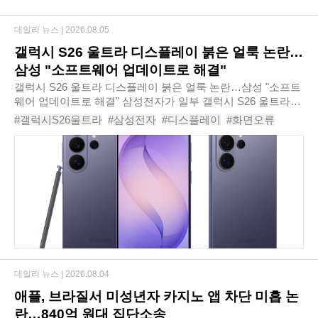
데일리 뉴스 |
2026.08.05
갤럭시 S26 울트라 디스플레이 붉은 얼룩 논란…
삼성 "소프트웨어 업데이트로 해결"
갤럭시 S26 울트라 디스플레이 붉은 얼룩 논란…삼성 "소프트
웨어 업데이트로 해결" 삼성전자가 일부 갤럭시 S26 울트라에
서 발생한 붉은 화면 현상이 하드웨어 결함이 아닌 소프트웨어
#갤럭시S26울트라
#삼성전자
#디스플레이
#화면오류
문제라고 공식 확인하고 해결 방안을..
#소프트웨어업데이트
#삼성멤버스
#화면보정
#갤럭시S26울트라붉은화면
# 붉은화면
데일리 뉴스 |
2026.08.04
애플, 브라질서 미성년자 카지노 앱 차단 미흡 논
란…840억 원대 집단소송