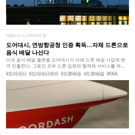
데일리 뉴스 |
2026.07.30
도어대시, 연방항공청 인증 획득…자체 드론으로
음식 배달 나선다
미국 음식 배달 플랫폼 도어대시가 자체 드론 배송 사업에 본
격 진출한다. 그동안 외부 드론 업체와 협력해 서비스를 제공
해 왔지만, 앞으로는 드론 기체부터 운영 시스템까지 직접 구
#도어대시
#도어대시에어
#드론배송
#드론배달
#FAA
축하며 자율 배송 경쟁력 강화에 나선다..
#라스트마일
#자율배송
#도어대시랩스
#배달플랫폼
#물류혁신