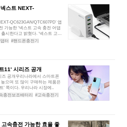
넥스트 NEXT-
T-QC623GAN/QTC607PD' 앱
충전 가능한 ‘넥스트 고속 충전 어댑
 신규 출시한다고 밝혔다. ‘넥스트 고속
어댑터
#핸드폰충전기
휴대폰충전기
#어뎁터
트11' 시리즈 공개
 시리즈 공개우리나라에서 스마트폰
 높으며 또 많이 구매하는 제품은
' 쪽이다. 우리나라 시장에..
고속충전보조배터리
#고속충전기
스마트폰쿨러
#가성비스마트폰
 고속충전 가능한 효율 좋