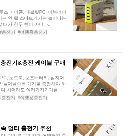
루투스 이어폰, 태블릿PC, 이북리더
어서는 안 될 스마트기기는 늘어나는
 때가 한두 번이 아니다..
#충전기
#여행용충전기
티충전기
#가성비듀얼추엊ㄴ기
티 충전기&충전 케이블 구매
릿PC, 노트북, 보조배터리, 심지어
가늘어날수록 기기를 충전해야 하
렇다 치더라도 여러가지기기를 동
#충전기
#여행용충전기
티충전기
#가성비듀얼충전기
고속 멀티 충전기 추천
있다. 기기를 구입하면 어댑터와 충