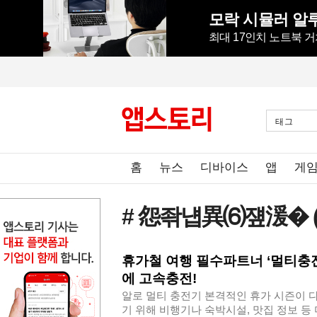
최대 17인치 노트북 거
태그
홈
뉴스
디바이스
앱
게
# 怨좎냽異⑹쟾湲�
휴가철 여행 필수파트너 ‘멀티충전
에 고속충전!
알로 멀티 충전기​ 본격적인 휴가 시즌이 
기 위해 비행기나 숙박시설, 맛집 정보 등 