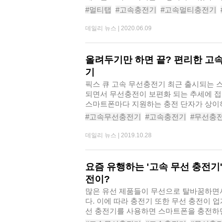
#멀티탭
#고속충전기
#고속멀티충전기
#USB멀티탭
#고속멀티탭추천
#고속충
데일리 뉴스 |
2020.06.09
#멀티탭추천
#USB멀티탭추천
올려두기만 하면 끝? 편리한 고속
기
픽스 큐 고속 무선충전기​ 최근 출시되는 
되면서 무선충전이 보편화 되는 추세에 접
스마트폰마다 지원하는 충전 단자가 상이하
#고속무선충전기
#고속충전기
#무선충
#무선충전패드
#무선충전
#초고속충전
데일리 뉴스 |
2019.10.28
#무선충전기추천
요즘 유행하는 '고속 무선 충전기
전이?
많은 유선 제품들이 무선으로 탈바꿈하면서
다. 이에 따라 충전기 또한 무선 충전이 업
선 충전기를 사용하면 스마트폰을 충전하
이..