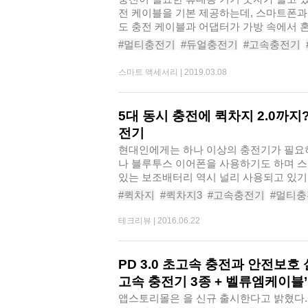
전 케이블을 기본 제공하는데, 스마트폰과
도 충전 케이블과 어댑터가 가방 속에서 
는..
#멀티충전기
#듀얼충전기
#고속충전기
#가성비충전기
#가성비멀티충전기
#가
스마트 액세서리 |
2019.03.08
#스마트폰충전기
5대 동시 충전에 퀵차지 2.0까지
전기
현대인에게는 하나 이상의 충전기가 필요하
나 블루투스 이어폰을 사용하기도 하며 스
있는 보조배터리 역시 널리 사용되고 있기
..
#퀵차지
#퀵차지3
#고속충전기
#멀티
#고속충전케이블
#고속충전USB허브
#
테크리뷰 |
2016.06.22
PD 3.0 초고속 충전과 안전보호
고속 충전기 3종 + 벨류엠케이블’
앱스토리몰은 을 신규 출시한다고 밝혔다. 