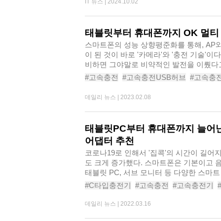
IT 뉴스 |
2024.10.02
#고속무선충전기추천
#픽스퀵고속무선충전기
태블릿부터 휴대폰까지 OK 멀티
스마트폰의 성능 상향평준화를 통해, AP와
이 된 것이 바로 '카메라'와 '충전 기술'이
비하면 그야말로 비약적인 발전을 이뤘다고 
#고속충전
#고속충전USB허브
#고속충
#동시충전멀티고속충전기
#멀티usb고
데일리 뉴스 |
2023.02.08
#퓨어소닉멀티초고속충전기65WC타입
#넥스트고속충전어댑터NEXTQTC607
태블릿PC부터 휴대폰까지 늘어난
어댑터 추천
코로나19로 인해서 '집콕'의 시간이 길어
도 크게 증가했다. 스마트폰은 기본이고 
태블릿 PC, 서브 모니터 등 다양한 스마
#C타입충전기
#고속충전
#고속충전기
#동시충전멀티고속충전기
#멀티usb고
데일리 뉴스 |
2022.03.16
#초고속충전기
#넥스트고속충전어댑터