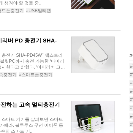
챙겨야 할 것들 중..
핸드폰충전기
#USB멀티탭
충전기추천
#USB멀티탭추천
리버 PD 충전기 SHA-
충전기 SHA-PD45W'' 앱스토리
태블릿PC까지 충전 가능한 ‘아이리
 출시한다고 밝혔다. ‘아이리버 고
속충전기
#스마트폰충전기
충전기
#고속충전기추천
충전하는 고속 멀티충전기
방 속 스마트 기기를 살펴보면 스마트
 카메라, 블루투스 무선 이어폰 등
수의 스마트 기..