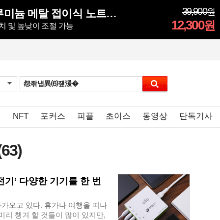
39,900
원
모락 시뮬러 알루미늄 메탈 접이식 노트북 거치대S
12,300
원
치 및 높낮이 조절 가능
임
NFT
포커스
피플
초이스
동영상
단독기사
(63)
기’ 다양한 기기를 한 번
다가오고 있다. 휴가나 여행을 떠나
미리 챙겨 할 것들이 많이 있지만,