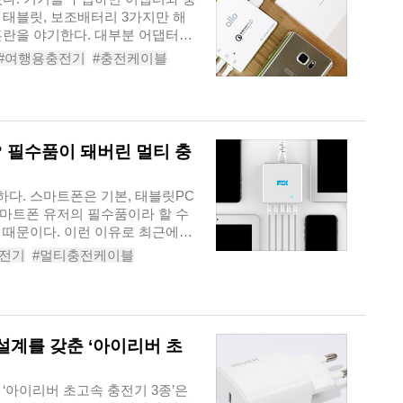
 태블릿, 보조배터리 3가지만 해
혼란을 야기한다. 대부분 어댑터
#여행용충전기
#충전케이블
성비듀얼충전기
#동시충전
? 필수품이 돼버린 멀티 충
다. 스마트폰은 기본, 태블릿PC
마트폰 유저의 필수품이라 할 수
 때문이다. 이런 이유로 최근에는
충전기
#멀티충전케이블
USB충전기
#충전기
 설계를 갖춘 ‘아이리버 초
‘아이리버 초고속 충전기 3종’은