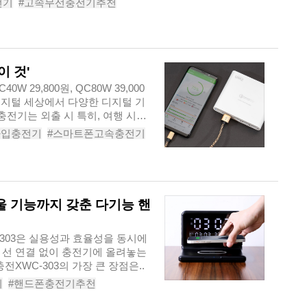
전기
#고속무선충전기추천
#스마트폰충전기
이 것'
W 29,800원, QC80W 39,000
디지털 세상에서 다양한 디지털 기
전기는 외출 시 특히, 여행 시에
타입충전기
#스마트폰고속충전기
#QC30
#노트북충전기
울 기능까지 갖춘 다기능 핸
WC-303은 실용성과 효율성을 동시에
 선 연결 없이 충전기에 올려놓는
다. 간편한 무선 충전XWC-303의 가장 큰 장점은..
기
#핸드폰충전기추천
속무선충전기