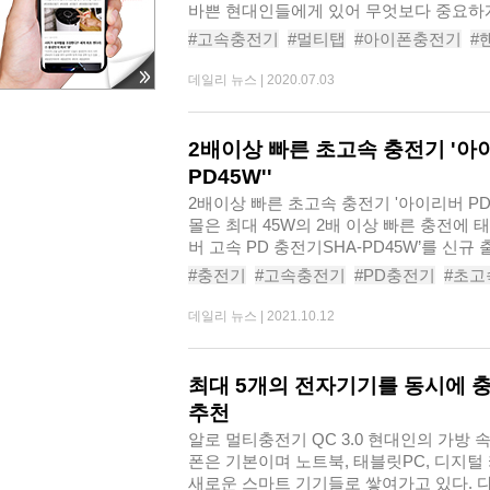
바쁜 현대인들에게 있어 무엇보다 중요하게 
#고속충전기
#멀티탭
#아이폰충전기
#
#멀티탭추천
#핸드폰충전기추천
#고속
데일리 뉴스 |
2020.07.03
#충전기추천
2배이상 빠른 초고속 충전기 '아이
PD45W''
2배이상 빠른 초고속 충전기 '아이리버 PD 
몰은 최대 45W의 2배 이상 빠른 충전에 
버 고속 PD 충전기SHA-PD45W’를 신규
속..
#충전기
#고속충전기
#PD충전기
#초고
#아이리버충전기
#충전기추천
#가성비
데일리 뉴스 |
2021.10.12
#고속멀티충전기
최대 5개의 전자기기를 동시에 
추천
알로 멀티충전기 QC 3.0​​ 현대인의 가
폰은 기본이며 노트북, 태블릿PC, 디지털
새로운 스마트 기기들로 쌓여가고 있다. 다