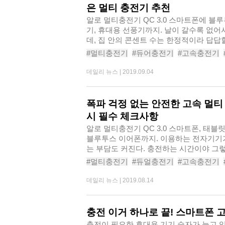
은 멀티 충전기 추천
알로 멀티충전기 QC 3.0​ 스마트폰에 블
기, 휴대용 선풍기까지. 날이 갈수록 없
데, 집 안의 콘센트 수는 한정적이라 답답할
#멀티충전기
#듀어충전기
#고속충전기
#충전케이블
#가성비충전기
#가성비멀
데일리 뉴스 |
2019.09.04
#동시충전
#스마트폰충전기
폭파 걱정 없는 안전한 고속 멀
시 필수 체크사항
알로 멀티충전기 QC 3.0 스마트폰, 태블
블루투스 이어폰까지. 이용하는 전자기기
는 부담도 커진다. 충전하는 시간이야 그
시..
#멀티충전기
#듀얼충전기
#고속충전기
#충전케이블
#가성비충전기
#가성비멀
데일리 뉴스 |
2019.08.14
#동시충전
#스마트폰충전기
충전 이거 하나로 끝! 스마트폰 
충전이 필요한 휴대용 기기 숫자가 늘고 