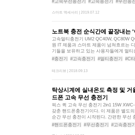
#고속무선충전기
#고속충전기
#무선충
#무선충전패드
#무선충전
#초고속충전
스마트 액세서리 |
2019.07.12
#무선충전기추천
#고속충전기추천
노트북 충전 순식간에 끝장내는 '
고속멀티충전기 UM2 QC40W, QC80W QC40
원 IT 제품과 스마트 제품이 넘쳐흐르는 
기들을 보유하고 있는 사용자들에게 멀티충
동시에 여..
#충전기
#고속충전기
#멀티충전기
#C
#멀티탭
#멀티USB충전기
#퀄컴퀵차지
테크리뷰 |
2018.09.13
탁상시계에 실내온도 측정 및 거
드폰 고속 무선 충전기
픽스 퀵 고속 무선 충전기 2in1 15W X
갖춘 핸드폰충전기이다. 이 제품은 별도의
순간 무선 충전이 시작된
#핸드폰충전기
#무선충전기
#고속충전
#무선충전기추천
#고속충전기추천
#고