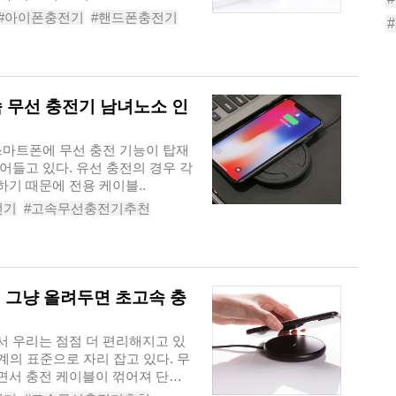
#아이폰충전기
#핸드폰충전기
전기추천
#핸드폰충전기추천
 무선 충전기 남녀노소 인
스마트폰에 무선 충전 기능이 탑재
어들고 있다. 유선 충전의 경우 각
기 때문에 전용 케이블..
전기
#고속무선충전기추천
#스마트폰충전기
#멀티충전기
' 그냥 올려두면 초고속 충
 우리는 점점 더 편리해지고 있
계의 표준으로 자리 잡고 있다. 무
면서 충전 케이블이 꺾어져 단선