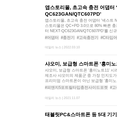
앱스토리몰, 초고속 충전 어댑터 '
QC623GAN/QTC607PD'
앱스토리몰, 초고속 충전 어댑터 '넥스트 NEX
스토리몰은 QC+PD 3.0으로 80% 빠른 
터 NEXT-QC623GAN/QTC607PD’를
충전 어..
#어댑터
#충전기
#고속충전기
#C타입
#고속멀티충전기
#C타입고속충전기
#
데일리 뉴스 |
2022.03.10
#고속충전어댑터
샤오미, 보급형 스마트폰 '홍미노
샤오미, 보급형 스마트폰 '홍미노트11'
제조사 샤오미의 제품군 중 가장 인지도가
프리미엄 스마트폰이 아닌 보급형 '홍미노트
#피앤지5포트릴타입충전사이드포켓
#
#고속충전거치대
#고속충전USB허브
#
데일리 뉴스 |
2021.11.07
#알로멀티충전기
#가성비
태블릿PC&스마트폰 등 5대 기기