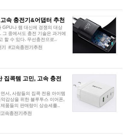
2in115WXWC-303
 고속 충전기&어댑터 추천
 GPU나 램 대신에 경쟁의 대상
다. 그 중에서도 충전 기술은 과거에
할 수 있다. 무선충전으로..
전기
#고속충전기추천
속충전기
#멀티고속충전기
#넥스트고속충전어댑터
 집콕템 고민, 고속 충전
지면서, 사람들의 집콕 전용 아이템
음악감상을 위한 블루투스 이어폰,
트 제품들의 판매량이 상승세를..
#고속충전기추천
속충전기
#스마트폰고속충전기
#NEXT