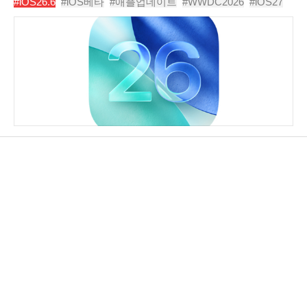
#iOS26.6
#iOS베타
#애플업데이트
#WWDC2026
#iOS27
타는 대규모 신규 기능보다는 버그..
#시리AI
#아이폰업데이트
#애플AI
#iPadOS26.6
#macOS26.6