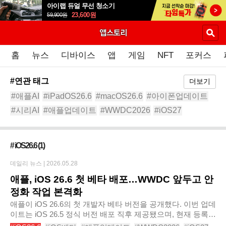
아이랩 듀얼 무선 청소기
23,600
원
59,900
원
홈
뉴스
디바이스
앱
게임
NFT
포커스
#연관 태그
더보기
#애플AI
#iPadOS26.6
#macOS26.6
#아이폰업데이트
#시리AI
#애플업데이트
#WWDC2026
#iOS27
#iOS베타
# iOS26.6
(1)
데일리 뉴스 |
2026.05.28
애플, iOS 26.6 첫 베타 배포…WWDC 앞두고 안
정화 작업 본격화
애플이 iOS 26.6의 첫 개발자 베타 버전을 공개했다. 이번 업데
이트는 iOS 26.5 정식 버전 배포 직후 제공됐으며, 현재 등록된
개발자들을 대상으로 배포가 시작된 상태다. 이번 iOS 26.6 베