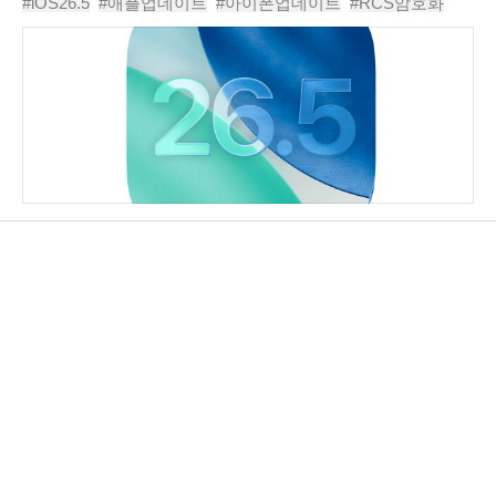
#iOS26.5
#애플업데이트
#아이폰업데이트
#RCS암호화
이트 성격이 강하다. 가장 큰 변화는..
#애플메시지
#iMessage
#애플지도
#아이폰보안업데이트
#AppleMaps
#애플뉴스