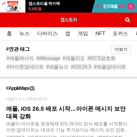
앱스토리몰 럭키백
9,900
원
홈
뉴스
디바이스
앱
게임
NFT
포커스
#연관 태그
더보기
#애플메시지
#iMessage
#애플지도
#RCS암호화
#아이폰업데이트
#애플뉴스
#iOS26.5
#애플업데이트
#아이폰보안업데이트
# AppleMaps
(1)
데일리 뉴스 |
2026.05.12
애플, iOS 26.5 배포 시작…아이폰 메시지 보안
대폭 강화
애플이 아이폰용 운영체제 iOS 26.5의 정식 배포를 시작했다.
이번 업데이트는 대규모 기능 추가보다는 메시지 보안 강화와
지도 앱 개선, 시스템 안정성 향상에 초점을 맞춘 마이너 업데