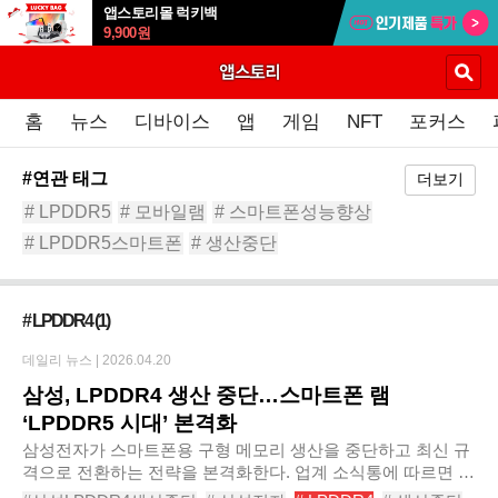
앱스토리몰 럭키백
9,900
원
홈
뉴스
디바이스
앱
게임
NFT
포커스
#연관 태그
더보기
# LPDDR5
# 모바일램
# 스마트폰성능향상
# LPDDR5스마트폰
# 생산중단
# 모바일 메모리세대교체
#삼성LPDDR4생산중단
# 삼성전자
# 삼성메모리전략
# LPDDR4
(1)
데일리 뉴스 |
2026.04.20
삼성, LPDDR4 생산 중단…스마트폰 램
‘LPDDR5 시대’ 본격화
삼성전자가 스마트폰용 구형 메모리 생산을 중단하고 최신 규
격으로 전환하는 전략을 본격화한다. 업계 소식통에 따르면 삼
성전자는 모바일용 LPDDR4 및 LPDDR4X D램 생산을 단계적