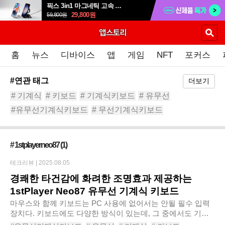
픽스 3in1 마그네틱 고속 무선 충전 거치대 XWC-502
29,800
원
59,800
원
홈
뉴스
디바이스
앱
게임
NFT
포커스
#연관 태그
더보기
# 기계식
# 키보드
# 기계식키보드
# 유무선
#유무선기계식키보드
# 무선기계식키보드
# 블루투스기계식키보드
# 퍼스트플레이어네오87
# 기계식키보드추천
# 1stplayerneo87
(1)
테크리뷰 |
2025.08.05
경쾌한 타건감에 화려한 조명효과 제공하는
1stPlayer Neo87 유무선 기계식 키보드
마우스와 함께 키보드는 PC 사용에 없어서는 안될 필수 입력
장치다. 키보드에도 다양한 방식이 있는데, 그 중에서도 기계
식 키보드는 오래 전부터 마니아들 사이에서 인기를 끌어왔다.