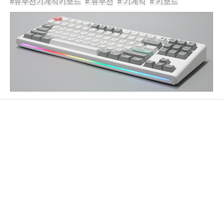
#유무선기계식키보드
# 유무선
# 기계식
# 키보드
다만 일반 멤브레인 방식에 비해 상대적으..
# 기계식키보드
# 기계식키보드추천
# 무선기계식키보드
# 블루투스기계식키보드
# 퍼스트플레이어네오87
# 1stplayerneo87