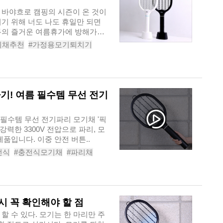
 바야흐로 캠핑의 시즌이 온 것이
기 위해 너도 나도 휴일만 되면
두의 즐거운 여름휴가에 방해가
기채추천
#가정용모기퇴치기
품
#픽스트랩전기파리모기채
기! 여름 필수템 무선 전기
 필수템 무선 전기파리 모기채 '픽
강력한 3300V 전압으로 파리, 모
품입니다. 이중 안전 버튼..
전식
#충전식모기채
#파리채
#픽스트랩파리모기채
시 꼭 확인해야 할 점
할 수 있다. 모기는 한 마리만 주