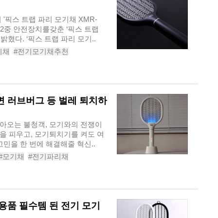
'픽스 트랩 파리 모기채 XMR-
밝혔다. ‘픽스 트랩 파리 모기..
리채
#전기모기채추천
리채
#모기퇴치기
#픽스모기채
면 러브버그 등 벌레 퇴치하
아오는 불청객, 모기와의 전쟁이
을 피우고, 모기퇴치기를 켜도 여
고민을 한 번에 해결해줄 혁신..
#모기채
#전기파리채
기파리모기채
#픽스전기모기채
R-301
#
용품 필수템 된 전기 모기