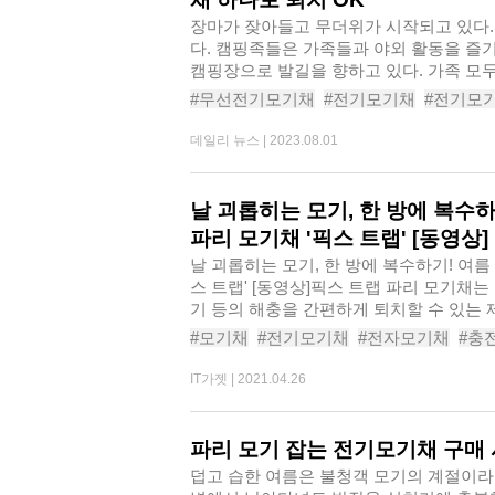
장마가 잦아들고 무더위가 시작되고 있다.
다. 캠핑족들은 가족들과 야외 활동을 즐기
캠핑장으로 발길을 향하고 있다. 가족 모
되..
#무선전기모기채
#전기모기채
#전기모
#모기퇴치기
#모기퇴치기추천
#캠핑용
데일리 뉴스 |
2023.08.01
#픽스트랩파리모기채
날 괴롭히는 모기, 한 방에 복수하
파리 모기채 '픽스 트랩' [동영상]
날 괴롭히는 모기, 한 방에 복수하기! 여름
스 트랩' [동영상]픽스 트랩 파리 모기채는 
기 등의 해충을 간편하게 퇴치할 수 있는 제
#모기채
#전기모기채
#전자모기채
#충
#전기파리채
#파리모기채
#모기채추천
IT가젯 |
2021.04.26
파리 모기 잡는 전기모기채 구매 
덥고 습한 여름은 불청객 모기의 계절이라 