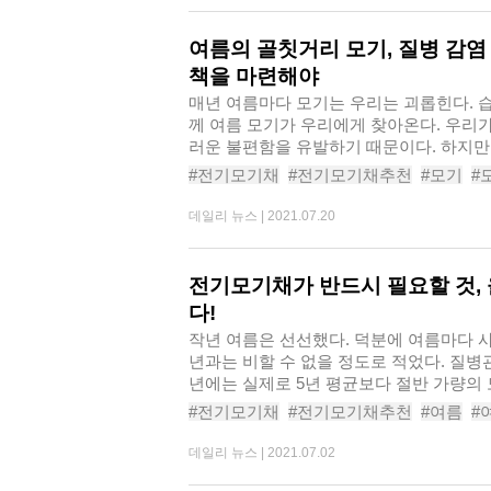
여름의 골칫거리 모기, 질병 감염
책을 마련해야
매년 여름마다 모기는 우리는 괴롭힌다. 
께 여름 모기가 우리에게 찾아온다. 우리
러운 불편함을 유발하기 때문이다. 하지만 
#전기모기채
#전기모기채추천
#모기
#
#충전식모기채
#충전식전기모기채
#픽
데일리 뉴스 |
2021.07.20
전기모기채가 반드시 필요할 것,
다!
작년 여름은 선선했다. 덕분에 여름마다 
년과는 비할 수 없을 정도로 적었다. 질
년에는 실제로 5년 평균보다 절반 가량의 
#전기모기채
#전기모기채추천
#여름
#
#여름필수템
#여름필수품
#모기채추천
데일리 뉴스 |
2021.07.02