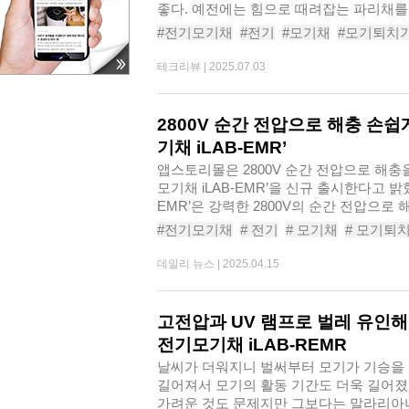
좋다. 예전에는 힘으로 때려잡는 파리채를 
#전기모기채
#전기
#모기채
#모기퇴치
#해충퇴치기
#초파리
#아이랩전기모기채i
테크리뷰 |
2025.07.03
2800V 순간 전압으로 해충 손
기채 iLAB-EMR’
앱스토리몰은 2800V 순간 전압으로 해충
모기채 iLAB-EMR’을 신규 출시한다고 밝혔
EMR’은 강력한 2800V의 순간 전압으
쾌..
#전기모기채
# 전기
# 모기채
# 모기퇴
# 캠핑용품
# 포충기
# 벌레퇴치기
# 아
데일리 뉴스 |
2025.04.15
고전압과 UV 램프로 벌레 유인
전기모기채 iLAB-REMR
날씨가 더워지니 벌써부터 모기가 기승을 
길어져서 모기의 활동 기간도 더욱 길어졌
가려운 것도 문제지만 그보다는 말라리아나