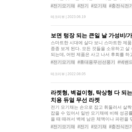
#전기모기채
#전기
#모기채
#충전식전
#전기모기채추천
#전기모기퇴치기
#포
테크리뷰 |
2023.06.19
#아이랩충전식전기모기채iLAB-REMR
보면 텅장 되는 큰일 날 가성비/
스마트한 시대에 살다 보니 스마트한 제품
종종 보게 된다. 모든 것들을 소유하고 살
되는데, 어떤 제품은 사고 나서 후회를 하고
#전기모기채
#휴대용무선선풍기
#넥밴
#전동에어펌프
#휴대용청소기
#블루투
테크리뷰 |
2022.08.05
#무선충전기
#바디캠
라켓형, 벽걸이형, 탁상형 다 되는
치용 듀얼 무선 라켓
전기 모기채는 손으로 잡고 휘둘러서 살짝
잡을 수 있어서 일반 모기채에 비해 성공
을 때 때려서 벽에 남은 체액이나 파편을 
#전기모기채
#전기
#모기채
#충전식전