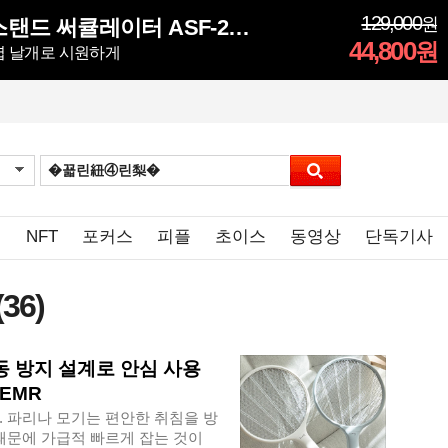
129,000
원
앤루시 비스톰 스탠드 써큘레이터 ASF-200A
44,800
원
5엽 날개로 시원하게
임
NFT
포커스
피플
초이스
동영상
단독기사
(36)
동 방지 설계로 안심 사용
EMR
. 파리나 모기는 편안한 취침을 방
때문에 가급적 빠르게 잡는 것이