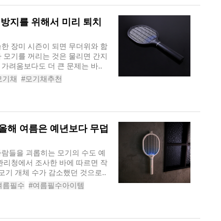
 방지를 위해서 미리 퇴치
습한 장미 시즌이 되면 무더위와 함
가 모기를 꺼리는 것은 물리면 간지
가려움보다도 더 큰 문제는 바..
모기채
#모기채추천
스모기채
 올해 여름은 예년보다 무덥
사람들을 괴롭히는 모기의 수도 예
병관리청에서 조사한 바에 따르면 작
모기 개체 수가 감소했던 것으로..
여름필수
#여름필수아이템
#모기채