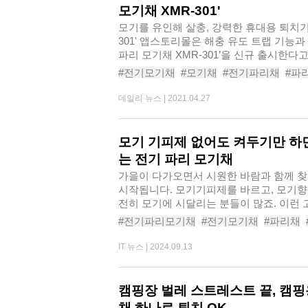
모기채 XMR-301'
모기를 유인해 살충, 강력한 휴대용 퇴치기 
301' 앱스토리몰은 해충 유도 트랩 기능과 2중 안전장치를갖춘 ‘픽스 트랩
파리 모기채 XMR-301’을 신규 출시한다고
#전기모기채
#모기채
#전기파리채
#파
#전기파리채추천
#전자모기채
#전자파
데일리 뉴스 |
2021.04.27
모기 기피제 없어도 켜두기만 하
는 전기 파리 모기채
가을이 다가오면서 시원한 바람과 함께 찾
시작됩니다. 모기기피제를 바르고, 모기향
전히 모기에 시달리는 분들이 많죠. 이런 
#전기파리모기채
#전기모기채
#파리채
#벌레퇴치기
#벌레퇴치기추천
#픽스전
IT 뉴스 |
2024.09.13
#픽스모기채
#픽스트랩전기파리모기채XM
캠핑장 벌레 스트레스트 끝, 캠핑
채 하나로 퇴치 OK