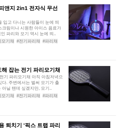
앤지 2in1 전자식 무선
을 입고 다니는 사람들이 눈에 띄
이스크림이나 시원한 아이스 음료가
인 파리와 모기 역시 눈에 띄..
기모기채
#전기파리채
#파리채
2in1전자식무선해충퇴피기
유도해 잡는 전기 파리모기채
리모기채 아직 아침저녁으
있다. 주변에서는 벌써 모기가 출
아닐 텐데 싶겠지만, 모기..
기모기채
#전기파리채
#파리채
자모기채
용 퇴치기 '픽스 트랩 파리