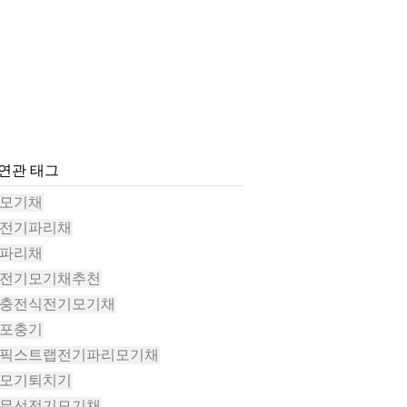
#연관 태그
#모기채
#전기파리채
#파리채
#전기모기채추천
#충전식전기모기채
#포충기
#픽스트랩전기파리모기채
#모기퇴치기
#무선전기모기채