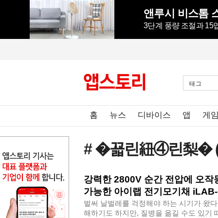
3단계 풍량 조절과 1
태그
홈
뉴스
디바이스
앱
게
# �꾧린紐④린梨�
강력한 2800V 순간 전압에 오작
가능한 아이랩 전기모기채 iLAB-
벌써 날벌레를 걱정해야 하는 시기가 왔다
해하기도 하지만, 질병을 옮길 수도 있기 