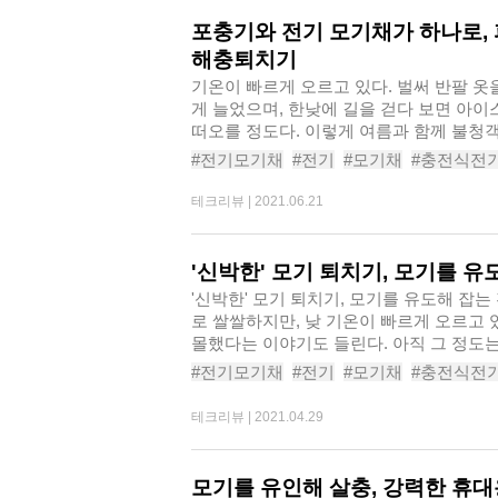
포충기와 전기 모기채가 하나로, 피
해충퇴치기
기온이 빠르게 오르고 있다. 벌써 반팔 옷
게 늘었으며, 한낮에 길을 걷다 보면 아
떠오를 정도다. 이렇게 여름과 함께 불청객
#전기모기채
#전기
#모기채
#충전식전
#모기포충기
#포충기
#포충등
#피앤지
테크리뷰 |
2021.06.21
'신박한' 모기 퇴치기, 모기를 
'신박한' 모기 퇴치기, 모기를 유도해 잡는 전기 파
로 쌀쌀하지만, 낮 기온이 빠르게 오르고 
몰했다는 이야기도 들린다. 아직 그 정도는 
#전기모기채
#전기
#모기채
#충전식전
#전기모기채추천
#전기모기퇴치기
#전
테크리뷰 |
2021.04.29
#픽스트랩전기파리모기채
모기를 유인해 살충, 강력한 휴대