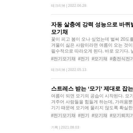
#전기모기채추천
#전기모기퇴치기
#포
테크리뷰 |
2022.06.28
#엔티해충퇴치용듀얼무선라켓NTMO350
자동 살충에 강력 성능으로 바퀴
모기채
꽃이 피고 봄이 오나 싶었는데 벌써 20도
겨울이 싫은 사람이라면 여름이 오는 것이
필수적으로 따라오게 된다. 바로 모기다. 
#전기모기채
#전기
#모기채
#충전식전
#전기모기채추천
#전기모기퇴치기
#전
테크리뷰 |
2022.05.13
#픽스트랩전기파리모기채
스트레스 받는 ‘모기’ 제대로 잡
여름이 되면 모기의 공습이 시작된다. 모
겨주어 사람들을 힘들게 하는데, 가려움뿐
기기 때문에 모기에 물리지 않도록 확실한 
#전기모기채
#전기
#모기채
#모기퇴치
#포충기
#전기파리채
#파리채
#가정용
기획 |
2021.08.03