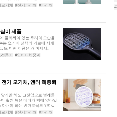
기모기채
#전기파리채
#파리채
충기
가심비 제품
에 둘러싸여 있는 우리의 모습을
 수는 없기에 선택의 기로에 서게
, 또 어떤 제품은 왜 이제서..
드선풍기
#인바디체중계
스이어폰
#이어폰클리너
 전기 모기채, 엔티 해충퇴
 닿기만 해도 고전압으로 벌레를
률이 훨씬 높은 데다가 벽에 앉아있
닦아내야 하는 번거로움도 없다..
기모기채
#전기파리채
#파리채