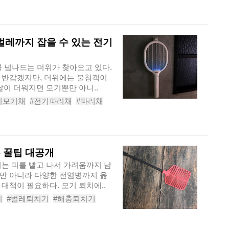
충기
벌레까지 잡을 수 있는 전기
를 넘나드는 더위가 찾아오고 있다.
 반갑겠지만, 더위에는 불청객이
날이 더워지면 모기뿐만 아니..
기모기채
#전기파리채
#파리채
자모기채
는 꿀팁 대공개
기는 피를 빨고 나서 가려움까지 남
만 아니라 다양한 전염병까지 옮
대책이 필요하다. 모기 퇴치에..
기
#벌레퇴치기
#해충퇴치기
모기퇴치기