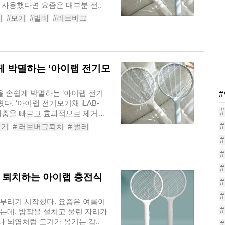
사용했다면 요즘은 대부분 전..
기
#모기
#벌레
#러브버그
LABEMR
쉽게 박멸하는 ‘아이랩 전기모
을 손쉽게 박멸하는 ‘아이랩 전기
다. ‘아이랩 전기모기채 iLAB-
로 해충을 빠르고 효과적으로 제거해
치기
# 러브버그퇴치
# 벌레
이랩전기모기채iLABEMR
해 퇴치하는 아이랩 충전식
부리기 시작했다. 요즘은 여름이
는데, 밤잠을 설치고 물린 자리가
 뇌염처럼 모기가 옮기는 감..