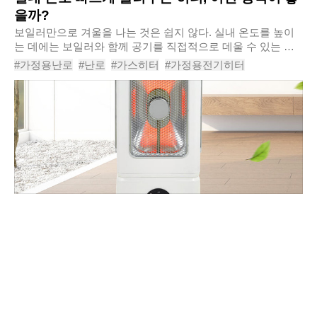
을까?
보일러만으로 겨울을 나는 것은 쉽지 않다. 실내 온도를 높이
는 데에는 보일러와 함께 공기를 직접적으로 데울 수 있는 히
터(난로)를 활용하는 것이 좋다. 소비자가 선택할 수 있는 히터
#가정용난로
#난로
#가스히터
#가정용전기히터
의 종류는 다양하다. 최근 히터가 캠핑을..
#가정용히터
#겨울철히터추천
#라디에이터히터
#하이라이트전기히터
#