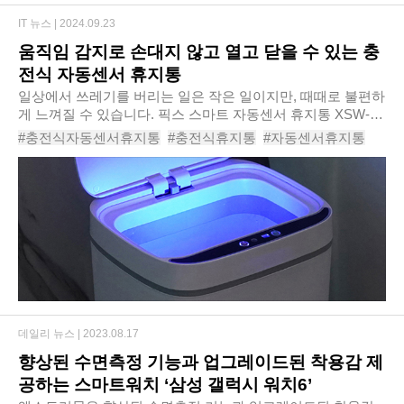
IT 뉴스 |
2024.09.23
움직임 감지로 손대지 않고 열고 닫을 수 있는 충
전식 자동센서 휴지통
일상에서 쓰레기를 버리는 일은 작은 일이지만, 때때로 불편하
게 느껴질 수 있습니다. 픽스 스마트 자동센서 휴지통 XSW-
301은 이러한 불편함을 해소해주는 혁신적인 제품입니다. 이
#충전식자동센서휴지통
#충전식휴지통
#자동센서휴지통
휴지통은 특히 요리 중이거나 아이를 안..
#스마트휴지통
#자동센서휴지통추천
#픽스스마트자동센서휴지통
#픽스스마트자동센서휴지통XSW-301
#
데일리 뉴스 |
2023.08.17
향상된 수면측정 기능과 업그레이드된 착용감 제
공하는 스마트워치 ‘삼성 갤럭시 워치6’