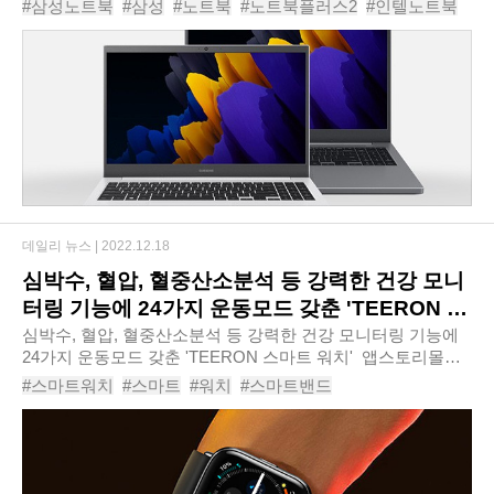
#삼성노트북
#삼성
#노트북
#노트북플러스2
#인텔노트북
성전자 노트북 플러스2 NT550XDA-K14A-S..
#삼성전자노트북플러스2NT550XDA-K14A-SN
#
데일리 뉴스 |
2022.12.18
심박수, 혈압, 혈중산소분석 등 강력한 건강 모니
터링 기능에 24가지 운동모드 갖춘 'TEERON 스
마트 워치'
심박수, 혈압, 혈중산소분석 등 강력한 건강 모니터링 기능에
24가지 운동모드 갖춘 'TEERON 스마트 워치' ​ 앱스토리몰은
다양한 건강 모니터링 기능에 24가지 운동모드 갖춘
#스마트워치
#스마트
#워치
#스마트밴드
‘TEERON 스마트 워치’를 신규 출시한다..
#운동용스마트워치
#TEERON스마트워치
#