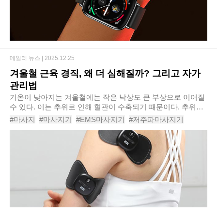
데일리 뉴스 |
2025.12.25
겨울철 근육 경직, 왜 더 심해질까? 그리고 자가
관리법
기온이 낮아지는 겨울철에는 작은 낙상도 큰 부상으로 이어질
수 있다. 이는 추위로 인해 혈관이 수축되기 때문이다. 추위로
혈관이 수축되면서 근육으로 가는 혈류량이 줄어들고, 이로 인
#마사지
#마사지기
#EMS마사지기
#저주파마사지기
해 근육이 쉽게 굳으며 부상을 입으면..
#마사지건
#갈고리형마사지건
#효자손
#