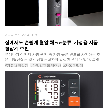
데일리 뉴스 |
2023.04.06
집에서도 손쉽게 혈압 체크&분류, 가정용 자동
혈압계 추천
우리나라 성인의 사망 원인 중 가장 높은 빈도를 차지하는 것
은 뇌혈관질관 및 심장혈관질환과 밀접한 관계가 있다. 그렇기
에 고혈압을 예방하고, 자신의 혈압을 지속적으로 확인하는 것
#가정용혈압계
#가정용혈압계추천
#자동혈압계
이 중요하다. 가정에서 혈압을 측정하는..
#혈압계추천
#비타그램전자자동혈압계
#혈압측정
#혈압측정기
#신체정보
#