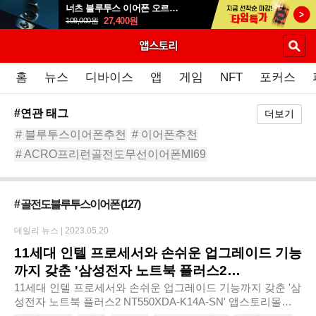
너츠 블루투스 이어폰 오르골 T90
27,400
원
109,000
원
홈
뉴스
디바이스
앱
게임
NFT
포커스
#연관 태그
더보기
# 블루투스이어폰추천
# 이어폰추천
# ACRO프리런골전도무선이어폰MI69
# 무선이어폰추천
# 무선이어폰
# 골전도
# 이어폰
# 블루투스이어폰
#골전도이어폰
# 골전도블루투스이어폰
(127)
데일리 뉴스 |
2023.05.20
11세대 인텔 프로세서와 손쉬운 업그레이드 기능
까지 갖춘 '삼성전자 노트북 플러스2
NT550XDA-K14A-SN'
11세대 인텔 프로세서와 손쉬운 업그레이드 기능까지 갖춘 '삼
성전자 노트북 플러스2 NT550XDA-K14A-SN' 앱스토리몰은
11세대 인텔 프로세서와 간편한 업그레이드 기능까지 갖춘 ‘삼