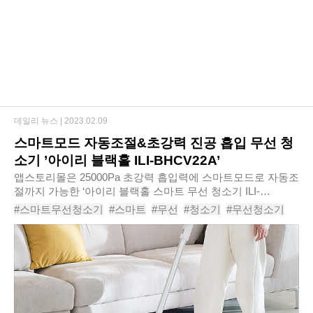
데일리 뉴스 |
2023.02.09
스마트모드 자동조절&초강력 진공 흡입 무선 청
소기 ’아이리 블랙홀 ILI-BHCV22A’
​앱스토리몰은 25000Pa 초강력 흡입력에 스마트모드로 자동조
절까지 가능한 ‘아이리 블랙홀 스마트 무선 청소기 ILI-
BHCV22A’를 신규 출시한다고 밝혔다.‘아이리 블랙홀 스마트
#스마트무선청소기
#스마트
#무선
#청소기
#무선청소기
무선 청소기 ILI-BHCV22A’는 고효율 B..
#25000pa
#아이리블랙홀스마트무선청소기ILI-BHCV22A
#
#
#