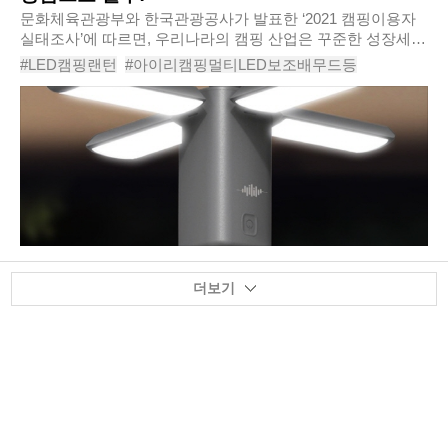
문화체육관광부와 한국관광공사가 발표한 ‘2021 캠핑이용자
실태조사’에 따르면, 우리나라의 캠핑 산업은 꾸준한 성장세를
기록하고 있으며 캠핑 인구도 갈수록 많아지는 것으로 나타나
#LED캠핑랜턴
#아이리캠핑멀티LED보조배무드등
고 있다. 코로나19로 인해 높아진 캠핑..
#아이리캠핑멀티LED보조배터리무드등
#캠핑용배터리
#대용량배터리
#대용량배터리추천
#대용량배터리충전
#캠핑용대용량배터리
#
더보기