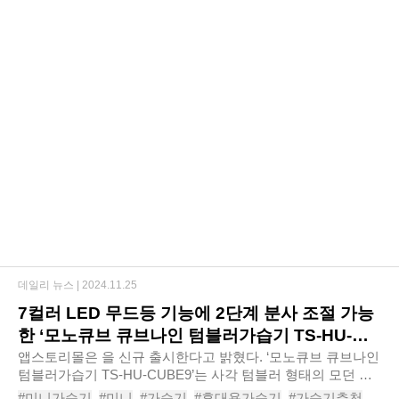
데일리 뉴스 |
2024.11.25
7컬러 LED 무드등 기능에 2단계 분사 조절 가능
한 ‘모노큐브 큐브나인 텀블러가습기 TS-HU-
CUBE9’
앱스토리몰은 을 신규 출시한다고 밝혔다. ‘모노큐브 큐브나인
텀블러가습기 TS-HU-CUBE9’는 사각 텀블러 형태의 모던 디
자인으로 어디에나 잘 어울려 가정이나 차량에서도 사용하기
#미니가습기
#미니
#가습기
#휴대용가습기
#가습기추천