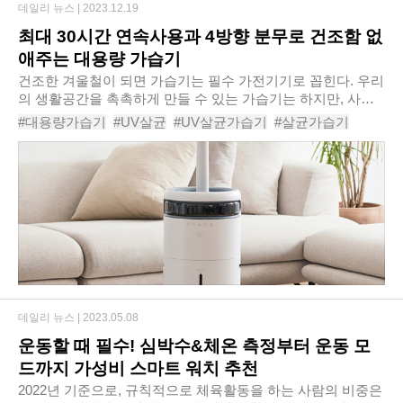
데일리 뉴스 |
2023.12.19
최대 30시간 연속사용과 4방향 분무로 건조함 없
애주는 대용량 가습기
건조한 겨울철이 되면 가습기는 필수 가전기기로 꼽힌다. 우리
의 생활공간을 촉촉하게 만들 수 있는 가습기는 하지만, 사용
할 때마다 신경이 쓰이는 점이 많은 기기이기도 하다. 공간에
#대용량가습기
#UV살균
#UV살균가습기
#살균가습기
습기를 충족시킬 정도의 용량인지 따져야..
#엔뚜마노16L스마트대용량가습기EM-H1600R
#가습기추천
#대용량가습기추천
#실내용가습기추천
#
데일리 뉴스 |
2023.05.08
운동할 때 필수! 심박수&체온 측정부터 운동 모
드까지 가성비 스마트 워치 추천
2022년 기준으로, 규칙적으로 체육활동을 하는 사람의 비중은