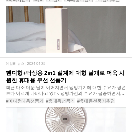
좋다. 또한 시간당 약 50ml의 풍부한 분..
#초음파가습기
#차량용가습기
#모노큐브큐브나인텀블러가습기TS-HU-CUBE9
#
데일리 뉴스 |
2024.04.25
핸디형+탁상용 2in1 설계에 대형 날개로 더욱 시
원한 휴대용 무선 선풍기
최근 다소 더운 날이 이어지면서 냉방기기에 대한 수요가 평년
보다 이르게 나타나고 있다. 냉방가전의 수요가 급증하면서,
새로운 기능으로 무장한 신제품들의 공급도 많아지고 있다. 최
#미니휴대용선풍기
#휴대용선풍기
#휴대용선풍기추천
근에는 가장 보편적인 냉방기기로 꼽을 ..
#가성비선풍기
#가벼운손선풍기
#USB선풍기
#BLDC선풍기
#픽스빅팬휴대용무선선풍기XPF-702
#