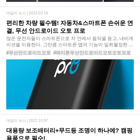
데일리 뉴스 |
2023.03.16
편리한 차량 필수템! 자동차&스마트폰 손쉬운 연
결, 무선 안드로이드 오토 프로
많은 운전자들이 스마트폰으로 차 안에서 음악을 듣고, 내비게
이션을 이용한다. 그만큼 스마트폰 앱의 기능이 일취월장한 덕
인데, 이제는 음악 전문 기기나 내비게이션 디바이스 이상으로
#무선안드로이드오토
#메이튼무선안드로이드오토오토프로
스마트폰 앱이 사용하기도 편리하고 기..
#안드로이드오토
#안드로이드오토동글
#안드로이드오토무선연결
#안드로이드오토사용하기
#안드로이드오토지원
#안드로이드오토출시
#
데일리 뉴스 |
2022.10.07
대용량 보조배터리+무드등 조명이 하나에? 캠핑
용품으로 필수!