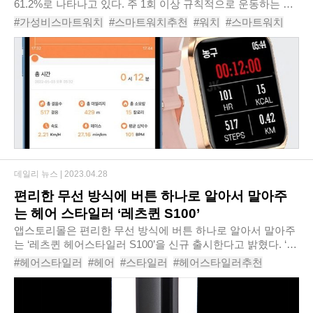
61.2%로 나타나고 있다. 주 1회 이상 규칙적으로 운동하는 생
활체육 인구는 10년 전에는 43.3%에 불과했지만, 이제는 과반
#가성비스마트워치
#스마트워치추천
#워치
#스마트워치
이 넘는 사람들이 운동을 즐기고 있다. 그..
#스마트운동기구
#렉쏘-N1스포츠스마트워치
#렉쏘N1스마트워치
#티론스마트워치
#
데일리 뉴스 |
2023.04.28
편리한 무선 방식에 버튼 하나로 알아서 말아주
는 헤어 스타일러 ‘레츠퀸 S100’
앱스토리몰은 편리한 무선 방식에 버튼 하나로 알아서 말아주
는 ‘레츠퀸 헤어스타일러 S100’을 신규 출시한다고 밝혔다. ‘레
츠퀸 헤어스타일러 S100’은 원하는 곳에 대고 버튼만 누르면
#헤어스타일러
#헤어
#스타일러
#헤어스타일러추천
손목 한번 돌릴 필요도 없이 머리..
#고데기
#봉고데기
#펌브러쉬
#레츠퀸헤어스타일러S100
#