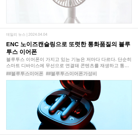
데일리 뉴스 |
2024.04.04
ENC 노이즈캔슬링으로 또렷한 통화품질의 블루
투스 이어폰
블루투스 이어폰이 가지고 있는 기능은 저마다 다르다. 단순히
스마트 디바이스에 무선으로 연결돼 콘텐츠를 재생하고 통화
를 할 수 있는 것만이 아니라, 지원하는 코덱도 다르고 블루투
##블루투스이어폰
##블루투스이어폰가성비
스의 버전도 상이하다. 어떤 제품을 고르..
#ENC블루투스이어폰
#노이즈캔슬링무선이어폰
#픽스팟X4
#픽스팟X4XWS-303
#픽스팟X4블루투스이어폰XWS303
#픽스팟블루투스이어폰
#