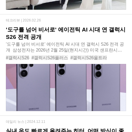
테크리뷰 |
2026.02.26
'도구를 넘어 비서로' 에이전틱 AI 시대 연 갤럭시
S26 전격 공개
'도구를 넘어 비서로' 에이전틱 AI 시대 연 갤럭시 S26 전격 공
개 ​ 삼성전자는 2026년 2월 25일(현지시간) 미국 샌프란시스
코에 위치한 팰리스 오브 파인 아트에서 ‘갤럭시 언팩 2026’ 행
#갤럭시S26
#갤럭시S26플러스
#갤럭시S26울트라
사를 개최했다. 언팩 행사..
#갤럭시26
#갤럭시26플러스
#갤럭시26울트라
#갤럭시26시리즈
#갤럭시26카메라
#
#갤럭시26가격
#갤럭시26울트라카메라
#엑시노스2600
#스냅드래콘8엘리트5세대
데일리 뉴스 |
2024.12.11
실내 온도 빠르게 올려주는 히터, 어떤 방식이 좋