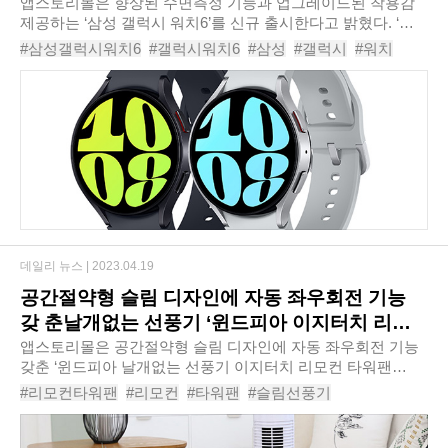
앱스토리몰은 향상된 수면측정 기능과 업그레이드된 착용감
제공하는 ‘삼성 갤럭시 워치6’를 신규 출시한다고 밝혔다. ‘삼
성 갤럭시 워치6’는 최대 20% 더 커진 디스플레이와 최대 30%
#삼성갤럭시워치6
#갤럭시워치6
#삼성
#갤럭시
#워치
더 얇아진 블랙 마진으로 더욱 많은..
#워치6
#스마트워치
#
#
#
데일리 뉴스 |
2023.04.19
공간절약형 슬림 디자인에 자동 좌우회전 기능
갖 춘날개없는 선풍기 ‘윈드피아 이지터치 리모
컨 타워팬 WINDPIA-G17TR’
앱스토리몰은 공간절약형 슬림 디자인에 자동 좌우회전 기능
갖춘 ‘윈드피아 날개없는 선풍기 이지터치 리모컨 타워팬
WINDPIA-G17TR’을 신규 출시한다고 밝혔다. ‘윈드피아 날개
#리모컨타워팬
#리모컨
#타워팬
#슬림선풍기
없는 선풍기 이지터치 리모컨 타워팬 WIND..
#날개없는선풍기
#슬림타워팬
#윈드피아날개없는선풍기이지터치리모컨타워팬WINDPIA-G17T