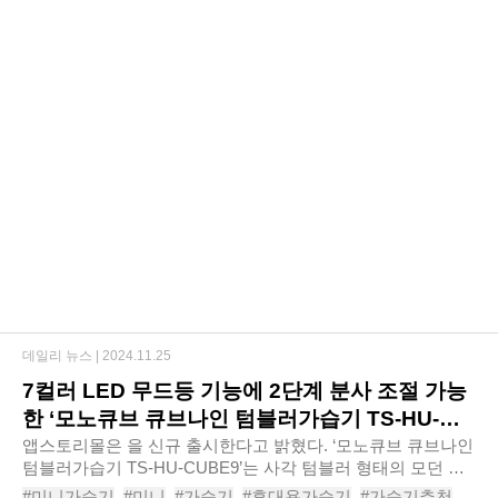
데일리 뉴스 |
2024.11.25
7컬러 LED 무드등 기능에 2단계 분사 조절 가능
한 ‘모노큐브 큐브나인 텀블러가습기 TS-HU-
CUBE9’
앱스토리몰은 을 신규 출시한다고 밝혔다. ‘모노큐브 큐브나인
텀블러가습기 TS-HU-CUBE9’는 사각 텀블러 형태의 모던 디
자인으로 어디에나 잘 어울려 가정이나 차량에서도 사용하기
#미니가습기
#미니
#가습기
#휴대용가습기
#가습기추천