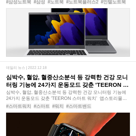
#삼성노트북
#삼성
#노트북
#노트북플러스2
#인텔노트북
성전자 노트북 플러스2 NT550XDA-K14A-S..
#삼성전자노트북플러스2NT550XDA-K14A-SN
#
데일리 뉴스 |
2022.12.18
심박수, 혈압, 혈중산소분석 등 강력한 건강 모니
터링 기능에 24가지 운동모드 갖춘 'TEERON 스
마트 워치'
심박수, 혈압, 혈중산소분석 등 강력한 건강 모니터링 기능에
24가지 운동모드 갖춘 'TEERON 스마트 워치' ​ 앱스토리몰은
다양한 건강 모니터링 기능에 24가지 운동모드 갖춘
#스마트워치
#스마트
#워치
#스마트밴드
‘TEERON 스마트 워치’를 신규 출시한다..
#운동용스마트워치
#TEERON스마트워치
#