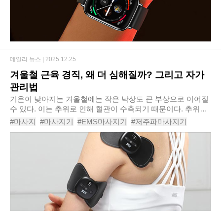
데일리 뉴스 |
2025.12.25
겨울철 근육 경직, 왜 더 심해질까? 그리고 자가
관리법
기온이 낮아지는 겨울철에는 작은 낙상도 큰 부상으로 이어질
수 있다. 이는 추위로 인해 혈관이 수축되기 때문이다. 추위로
혈관이 수축되면서 근육으로 가는 혈류량이 줄어들고, 이로 인
#마사지
#마사지기
#EMS마사지기
#저주파마사지기
해 근육이 쉽게 굳으며 부상을 입으면..
#마사지건
#갈고리형마사지건
#효자손
#