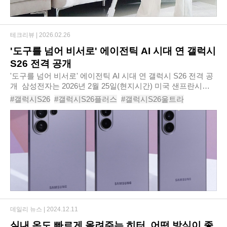
테크리뷰 |
2026.02.26
'도구를 넘어 비서로' 에이전틱 AI 시대 연 갤럭시
S26 전격 공개
'도구를 넘어 비서로' 에이전틱 AI 시대 연 갤럭시 S26 전격 공
개 ​ 삼성전자는 2026년 2월 25일(현지시간) 미국 샌프란시스
코에 위치한 팰리스 오브 파인 아트에서 ‘갤럭시 언팩 2026’ 행
#갤럭시S26
#갤럭시S26플러스
#갤럭시S26울트라
사를 개최했다. 언팩 행사..
#갤럭시26
#갤럭시26플러스
#갤럭시26울트라
#갤럭시26시리즈
#갤럭시26카메라
#
#갤럭시26가격
#갤럭시26울트라카메라
#엑시노스2600
#스냅드래콘8엘리트5세대
데일리 뉴스 |
2024.12.11
실내 온도 빠르게 올려주는 히터, 어떤 방식이 좋