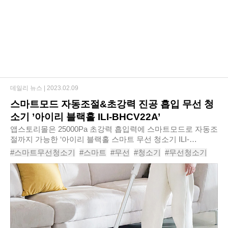
데일리 뉴스 |
2023.02.09
스마트모드 자동조절&초강력 진공 흡입 무선 청
소기 ’아이리 블랙홀 ILI-BHCV22A’
​앱스토리몰은 25000Pa 초강력 흡입력에 스마트모드로 자동조
절까지 가능한 ‘아이리 블랙홀 스마트 무선 청소기 ILI-
BHCV22A’를 신규 출시한다고 밝혔다.‘아이리 블랙홀 스마트
#스마트무선청소기
#스마트
#무선
#청소기
#무선청소기
무선 청소기 ILI-BHCV22A’는 고효율 B..
#25000pa
#아이리블랙홀스마트무선청소기ILI-BHCV22A
#
#
#