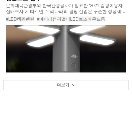
문화체육관광부와 한국관광공사가 발표한 ‘2021 캠핑이용자
실태조사’에 따르면, 우리나라의 캠핑 산업은 꾸준한 성장세를
기록하고 있으며 캠핑 인구도 갈수록 많아지는 것으로 나타나
#LED캠핑랜턴
#아이리캠핑멀티LED보조배무드등
고 있다. 코로나19로 인해 높아진 캠핑..
#아이리캠핑멀티LED보조배터리무드등
#캠핑용배터리
#대용량배터리
#대용량배터리추천
#대용량배터리충전
#캠핑용대용량배터리
#
더보기