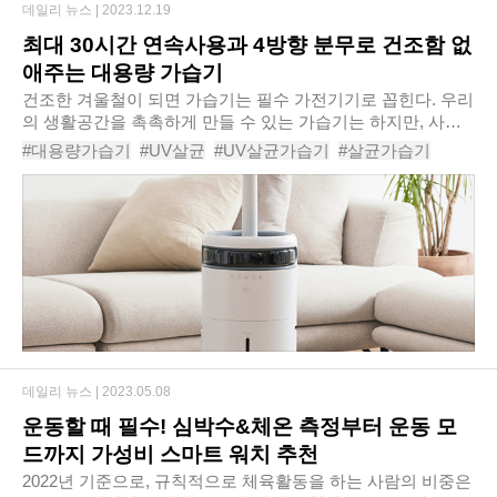
데일리 뉴스 |
2023.12.19
최대 30시간 연속사용과 4방향 분무로 건조함 없
애주는 대용량 가습기
건조한 겨울철이 되면 가습기는 필수 가전기기로 꼽힌다. 우리
의 생활공간을 촉촉하게 만들 수 있는 가습기는 하지만, 사용
할 때마다 신경이 쓰이는 점이 많은 기기이기도 하다. 공간에
#대용량가습기
#UV살균
#UV살균가습기
#살균가습기
습기를 충족시킬 정도의 용량인지 따져야..
#엔뚜마노16L스마트대용량가습기EM-H1600R
#가습기추천
#대용량가습기추천
#실내용가습기추천
#
데일리 뉴스 |
2023.05.08
운동할 때 필수! 심박수&체온 측정부터 운동 모
드까지 가성비 스마트 워치 추천
2022년 기준으로, 규칙적으로 체육활동을 하는 사람의 비중은