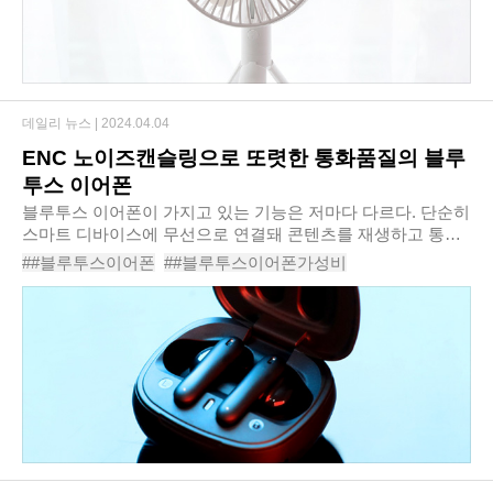
데일리 뉴스 |
2024.04.04
ENC 노이즈캔슬링으로 또렷한 통화품질의 블루
투스 이어폰
블루투스 이어폰이 가지고 있는 기능은 저마다 다르다. 단순히
스마트 디바이스에 무선으로 연결돼 콘텐츠를 재생하고 통화
를 할 수 있는 것만이 아니라, 지원하는 코덱도 다르고 블루투
##블루투스이어폰
##블루투스이어폰가성비
스의 버전도 상이하다. 어떤 제품을 고르..
#ENC블루투스이어폰
#노이즈캔슬링무선이어폰
#픽스팟X4
#픽스팟X4XWS-303
#픽스팟X4블루투스이어폰XWS303
#픽스팟블루투스이어폰
#