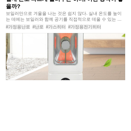
을까?
보일러만으로 겨울을 나는 것은 쉽지 않다. 실내 온도를 높이
는 데에는 보일러와 함께 공기를 직접적으로 데울 수 있는 히
터(난로)를 활용하는 것이 좋다. 소비자가 선택할 수 있는 히터
#가정용난로
#난로
#가스히터
#가정용전기히터
의 종류는 다양하다. 최근 히터가 캠핑을..
#가정용히터
#겨울철히터추천
#라디에이터히터
#하이라이트전기히터
#