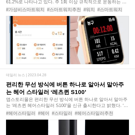
61.2%로 나타나고 있다. 주 1회 이상 규칙적으로 운동하는 생
활체육 인구는 10년 전에는 43.3%에 불과했지만, 이제는 과반
#가성비스마트워치
#스마트워치추천
#워치
#스마트워치
이 넘는 사람들이 운동을 즐기고 있다. 그..
#스마트운동기구
#렉쏘-N1스포츠스마트워치
#렉쏘N1스마트워치
#티론스마트워치
#
데일리 뉴스 |
2023.04.28
편리한 무선 방식에 버튼 하나로 알아서 말아주
는 헤어 스타일러 ‘레츠퀸 S100’
앱스토리몰은 편리한 무선 방식에 버튼 하나로 알아서 말아주
는 ‘레츠퀸 헤어스타일러 S100’을 신규 출시한다고 밝혔다. ‘레
츠퀸 헤어스타일러 S100’은 원하는 곳에 대고 버튼만 누르면
#헤어스타일러
#헤어
#스타일러
#헤어스타일러추천
손목 한번 돌릴 필요도 없이 머리..
#고데기
#봉고데기
#펌브러쉬
#레츠퀸헤어스타일러S100
#