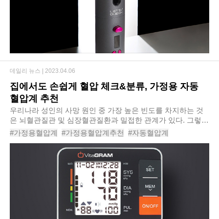
데일리 뉴스 |
2023.04.06
집에서도 손쉽게 혈압 체크&분류, 가정용 자동
혈압계 추천
우리나라 성인의 사망 원인 중 가장 높은 빈도를 차지하는 것
은 뇌혈관질관 및 심장혈관질환과 밀접한 관계가 있다. 그렇기
에 고혈압을 예방하고, 자신의 혈압을 지속적으로 확인하는 것
#가정용혈압계
#가정용혈압계추천
#자동혈압계
이 중요하다. 가정에서 혈압을 측정하는..
#혈압계추천
#비타그램전자자동혈압계
#혈압측정
#혈압측정기
#신체정보
#