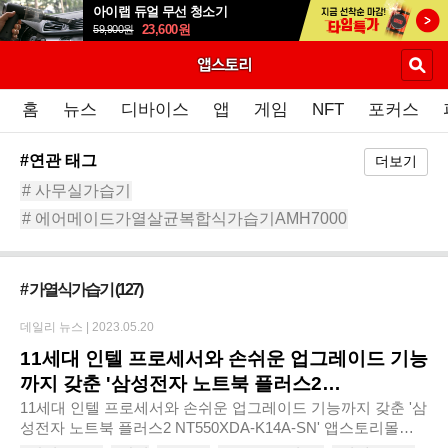
아이랩 듀얼 무선 청소기
23,600
원
59,900
원
홈
뉴스
디바이스
앱
게임
NFT
포커스
#연관 태그
더보기
# 사무실가습기
# 에어메이드가열살균복합식가습기AMH7000
#복합식가습기
# 초음파가습기
# 가습기추천
# 가습기
# 대용량가습기
# 신생아가습기
# 복합식
# 가열식가습기
(127)
데일리 뉴스 |
2023.05.20
11세대 인텔 프로세서와 손쉬운 업그레이드 기능
까지 갖춘 '삼성전자 노트북 플러스2
NT550XDA-K14A-SN'
11세대 인텔 프로세서와 손쉬운 업그레이드 기능까지 갖춘 '삼
성전자 노트북 플러스2 NT550XDA-K14A-SN' 앱스토리몰은
11세대 인텔 프로세서와 간편한 업그레이드 기능까지 갖춘 ‘삼