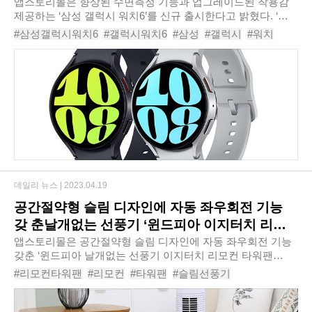
앱스토리몰은 향상된 수면측정 기능과 업그레이드된 착용감
제공하는 ‘삼성 갤럭시 워치6’를 신규 출시한다고 밝혔다. ‘삼
성 갤럭시 워치6’는 최대 20% 더 커진 디스플레이와 최대 30%
#삼성갤럭시워치6
#갤럭시워치6
#삼성
#갤럭시
#워치
더 얇아진 블랙 마진으로 더욱 많은..
#워치6
#스마트워치
#
#
#
데일리 뉴스 |
2023.04.19
공간절약형 슬림 디자인에 자동 좌우회전 기능
갖 춘날개없는 선풍기 ‘윈드피아 이지터치 리모
컨 타워팬 WINDPIA-G17TR’
앱스토리몰은 공간절약형 슬림 디자인에 자동 좌우회전 기능
갖춘 ‘윈드피아 날개없는 선풍기 이지터치 리모컨 타워팬
WINDPIA-G17TR’을 신규 출시한다고 밝혔다. ‘윈드피아 날개
#리모컨타워팬
#리모컨
#타워팬
#슬림선풍기
없는 선풍기 이지터치 리모컨 타워팬 WIND..
#날개없는선풍기
#슬림타워팬
#윈드피아날개없는선풍기이지터치리모컨타워팬WINDPIA-G17T