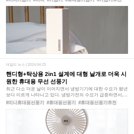
좋다. 또한 시간당 약 50ml의 풍부한 분..
#초음파가습기
#차량용가습기
#모노큐브큐브나인텀블러가습기TS-HU-CUBE9
#
데일리 뉴스 |
2024.04.25
핸디형+탁상용 2in1 설계에 대형 날개로 더욱 시
원한 휴대용 무선 선풍기
최근 다소 더운 날이 이어지면서 냉방기기에 대한 수요가 평년
보다 이르게 나타나고 있다. 냉방가전의 수요가 급증하면서,
새로운 기능으로 무장한 신제품들의 공급도 많아지고 있다. 최
#미니휴대용선풍기
#휴대용선풍기
#휴대용선풍기추천
근에는 가장 보편적인 냉방기기로 꼽을 ..
#가성비선풍기
#가벼운손선풍기
#USB선풍기
#BLDC선풍기
#픽스빅팬휴대용무선선풍기XPF-702
#