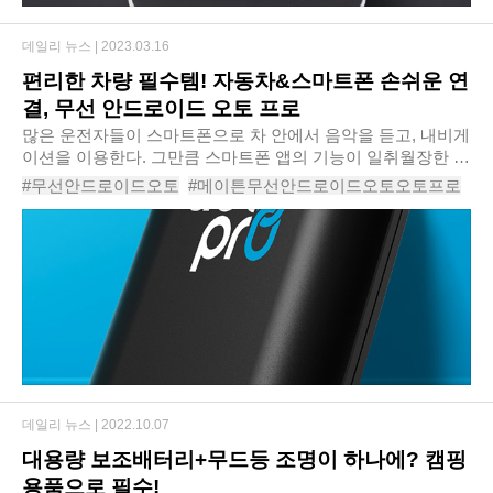
데일리 뉴스 |
2023.03.16
편리한 차량 필수템! 자동차&스마트폰 손쉬운 연
결, 무선 안드로이드 오토 프로
많은 운전자들이 스마트폰으로 차 안에서 음악을 듣고, 내비게
이션을 이용한다. 그만큼 스마트폰 앱의 기능이 일취월장한 덕
인데, 이제는 음악 전문 기기나 내비게이션 디바이스 이상으로
#무선안드로이드오토
#메이튼무선안드로이드오토오토프로
스마트폰 앱이 사용하기도 편리하고 기..
#안드로이드오토
#안드로이드오토동글
#안드로이드오토무선연결
#안드로이드오토사용하기
#안드로이드오토지원
#안드로이드오토출시
#
데일리 뉴스 |
2022.10.07
대용량 보조배터리+무드등 조명이 하나에? 캠핑
용품으로 필수!