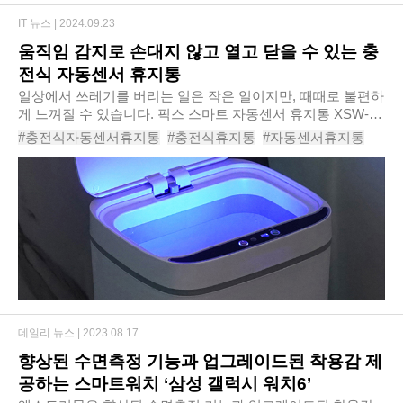
IT 뉴스 |
2024.09.23
움직임 감지로 손대지 않고 열고 닫을 수 있는 충
전식 자동센서 휴지통
일상에서 쓰레기를 버리는 일은 작은 일이지만, 때때로 불편하
게 느껴질 수 있습니다. 픽스 스마트 자동센서 휴지통 XSW-
301은 이러한 불편함을 해소해주는 혁신적인 제품입니다. 이
#충전식자동센서휴지통
#충전식휴지통
#자동센서휴지통
휴지통은 특히 요리 중이거나 아이를 안..
#스마트휴지통
#자동센서휴지통추천
#픽스스마트자동센서휴지통
#픽스스마트자동센서휴지통XSW-301
#
데일리 뉴스 |
2023.08.17
향상된 수면측정 기능과 업그레이드된 착용감 제
공하는 스마트워치 ‘삼성 갤럭시 워치6’