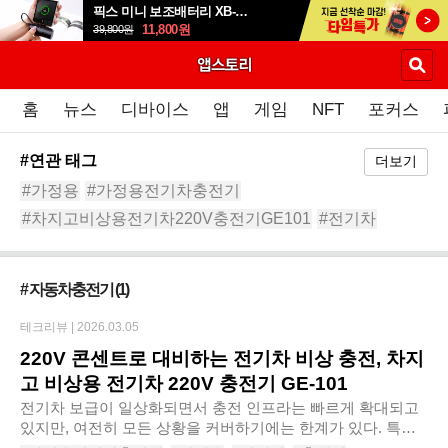
픽스 미니 보조배터리 XB-504
11,800
원
39,800
원
홈
뉴스
디바이스
앱
게임
NFT
포커스
#연관 태그
더보기
#가정용
#가정용전기차충전기
#차지고비상용전기차220V충전기GE101
#전기차
#충전기
#전기차충전방법
#전기차충전시간
#전기차충전기
#전기차충전기설치비용
# 자동차충전기
(1)
테크리뷰 |
2026.03.05
220V 콘센트로 대비하는 전기차 비상 충전, 차지
고 비상용 전기차 220V 충전기 GE-101
전기차 보급이 일상화되면서 충전 인프라는 빠르게 확대되고
있지만, 여전히 모든 상황을 커버하기에는 한계가 있다. 특히
외부 완속 충전기가 없거나, 장시간 주차 중 예기치 않게 충전