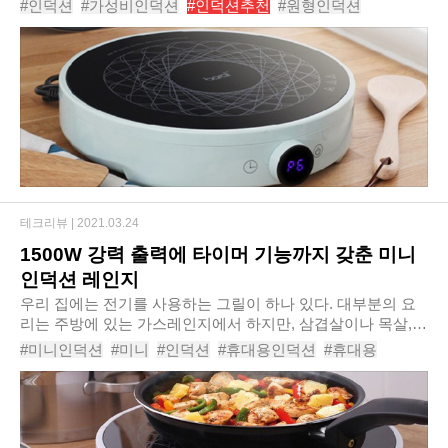
#인덕션
#가성비인덕션
#인덕션추천
#원형인덕션
P300JR’을 신규 출시한다고 밝혔다. ‘보랄 ..
#보랄인덕션
#보랄
#1구인덕션
#미니인덕션
#미니인덕션추천
테크리뷰 |
2021.03.24
1500W 강력 출력에 타이머 기능까지 갖춘 미니
인덕션 레인지
우리 집에는 전기를 사용하는 그릴이 하나 있다. 대부분의 요
리는 주방에 있는 가스레인지에서 하지만, 삼겹살이나 목살,
갈비 등을 구워 먹을 때는 식탁에서 전기 그릴을 이용해 구우
#미니인덕션
#미니
#인덕션
#휴대용인덕션
#휴대용
면서 먹기도 한다. 하지만 불판을 교체하..
#인덕션추천
#1구인덕션
#보랄인덕션
#추천
#보랄더셰프미니원형인덕션