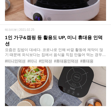
테크리뷰 |
2021.02.25
1인 가구&캠핑 등 활용도 UP, 미니 휴대용 인덕
션
요즘은 집밥이 대세다. 코로나로 인해 바깥 활동에 제약이 많
기 때문에 외식보다는 집에서 음식을 직접 만들어 먹는 경우가
많기 때문이다. 하지만 1년 넘게 이어지는 기나긴 코로나 사태
#미니인덕션
#미니
#인덕션
#휴대용인덕션
#휴대용
로 인해 아웃도어 활동이 그리운 경우..
#인덕션추천
#1구인덕션
#보랄인덕션
#추천
#보랄BRM600DC