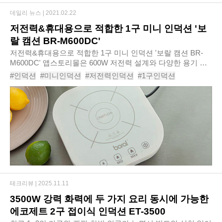
데일리 뉴스 |
2021.02.22
저전력&휴대용으로 적합한 1구 미니 인덕션 '보
랄 캠션 BR-M600DC'
저전력&휴대용으로 적합한 1구 미니 인덕션 '보랄 캠션 BR-
M600DC' 앱스토리몰은 600W 저전력 설계와 다양한 용기 사
용이 돋보이는 ‘보랄 캠션 미니 인덕션 BR-M600DC’를 신규 출
#인덕션
#미니인덕션
#저전력인덕션
#1구인덕션
시한다고 밝혔다. ‘보랄 캠션 미니 인덕션..
#휴대용인덕션
#인덕션추천
#미니인덕션추천
#인덕션순위
테크리뷰 |
2025.11.11
3500W 강력 화력에 두 가지 요리 동시에 가능한
에코제트 2구 접이식 인덕션 ET-3500