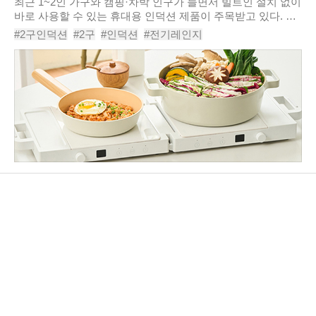
최근 1~2인 가구와 캠핑·차박 인구가 늘면서 빌트인 설치 없이
바로 사용할 수 있는 휴대용 인덕션 제품이 주목받고 있다. 슬
림한 디자인과 간편한 이동성, 그리고 다양한 조리 환경에 대
#2구인덕션
#2구
#인덕션
#전기레인지
응하는 출력 조절 기능까지 요구가 ..
#인덕션레인지추천
#인덕션렌지추천
#휴대용인덕션
#인덕션추천
#인덕션전기레인지
#에코제트2구접이식인덕션ET3500