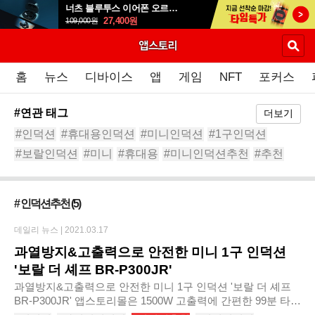
너츠 블루투스 이어폰 오르골 T90
27,400
원
109,000
원
홈
뉴스
디바이스
앱
게임
NFT
포커스
#연관 태그
더보기
#인덕션
#휴대용인덕션
#미니인덕션
#1구인덕션
#보랄인덕션
#미니
#휴대용
#미니인덕션추천
#추천
#보랄BRM600DC
# 인덕션추천
(5)
데일리 뉴스 |
2021.03.17
과열방지&고출력으로 안전한 미니 1구 인덕션
'보랄 더 셰프 BR-P300JR'
과열방지&고출력으로 안전한 미니 1구 인덕션 '보랄 더 셰프
BR-P300JR' 앱스토리몰은 1500W 고출력에 간편한 99분 타이
머 설정까지 가능한 ‘보랄 더 셰프 미니 원형 인덕션 BR-