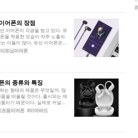
 이어폰의 장점
선 이어폰이 각광을 받고 있다. 유
어폰을 착용한 모습이 자주 노출되
는 이들이 많다. 유선 이어폰은
라이트닝이어폰
어폰
어폰의 종류와 특징
하는 형태의 제품은 무엇일까. 많
제품을 떠올릴 것이다. 출시되는 제
제품이기 때문이다. 실제로 커널
포츠용이어폰
#이어버드
전도이어폰