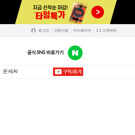
로그인
간편가입
마이페이지
1:1 고객센터
운세AI