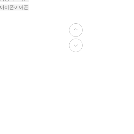
#아이폰이어폰