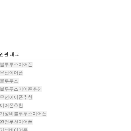
#연관 태그
#블루투스이어폰
#무선이어폰
#블루투스
#블루투스이어폰추천
#무선이어폰추천
#이어폰추천
#가성비블루투스이어폰
#완전무선이어폰
#가성비이어폰