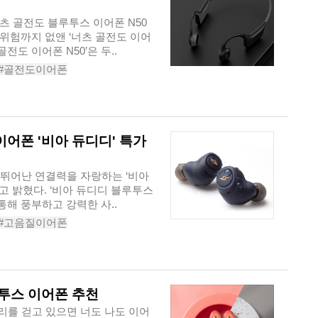
너츠 골전도 블루투스 이어폰 N50
위험까지 없앤 ‘너츠 골전도 이어
골전도 이어폰 N50’은 두..
#골전도이어폰
이어폰추천
어폰 '비아 듀디디' 특가
 뛰어난 연결력을 자랑하는 ‘비아
 밝혔다. ‘비아 듀디디 블루투스
통해 풍부하고 강력한 사..
#고음질이어폰
어폰
#가성비이어폰
스이어폰추천
루투스 이어폰 추천
리를 걷고 있으면 너도 나도 이어