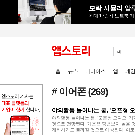
최대 17인치 노트북 거
태그
홈
뉴스
디바이스
앱
게
# 이어폰
(269)
야외활동 늘어나는 봄, '오픈형 오
야외활동 늘어나는 봄, '오픈형 오디오' 
것으로 전망된다. 기온은 평년보다 높을 것
개화시기도 빨라질 것으로 예상된다. 이로 인