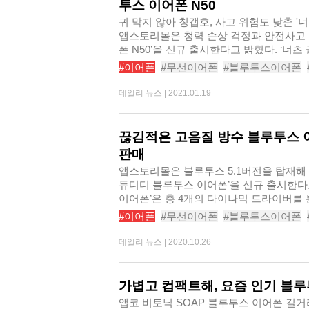
투스 이어폰 N50
귀 막지 않아 청갭호, 사고 위험도 낮춘 '
앱스토리몰은 청력 손상 걱정과 안전사고 
폰 N50’을 신규 출시한다고 밝혔다. ‘너츠 
#이어폰
#무선이어폰
#블루투스이어폰
#골전도이어폰추천
#이어폰추천
#무선
데일리 뉴스 |
2021.01.19
#블루투스이어폰추천
끊김적은 고음질 방수 블루투스 이
판매
앱스토리몰은 블루투스 5.1버전을 탑재해
듀디디 블루투스 이어폰’을 신규 출시한다고
이어폰’은 총 4개의 다이나믹 드라이버를 
#이어폰
#무선이어폰
#블루투스이어폰
#고음질무선이어폰
#고음질블루투스이
데일리 뉴스 |
2020.10.26
#가성비무선이어폰추천
#가성비블루투
가볍고 컴팩트해, 요즘 인기 블
앱코 비토닉 SOAP 블루투스 이어폰 길거