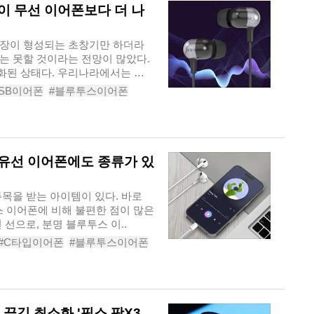
이 무선 이어폰보다 더 나
시장이 형성되는 초창기만 하더라
는 못할 것이라는 전망이 많았다.
화된 상태다. 우리나라에서는 스
USB이어폰
#블루투스이어폰
 유선 이어폰에도 종류가 있
목을 받는 아이템이 있다. 바로
스 이어폰에 비해 불편한 점이 많은
선으로, 분명 블루투스 이..
#C타입이어폰
#블루투스이어폰
렌드
#음향기기
끊김 최소화 '픽스 팟X3