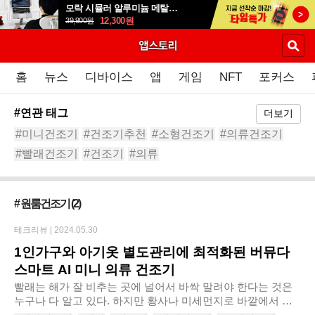
모락 시뮬러 알루미늄 메탈 접이식 노트북 거치대S
12,300
원
39,900
원
홈
뉴스
디바이스
앱
게임
NFT
포커스
#연관 태그
더보기
#미니건조기
#건조기추천
#소형건조기
#의류건조기
#빨래건조기
#건조기
#의류
#버뮤다스마트AI의류건조기
#미니
#수건건조기
# 원룸건조기
(2)
테크리뷰 |
2024.05.30
1인가구와 아기옷 별도관리에 최적화된 버뮤다
스마트 AI 미니 의류 건조기
빨래는 해가 잘 비추는 곳에 널어서 바싹 말려야 한다는 것은
누구나 다 알고 있다. 하지만 황사나 미세먼지로 바깥에서 빨
래를 말리는 것이 꺼려지기도 하고, 아파트에서는 햇볕에 노출