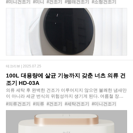
#미니건조기
#미니
#건조기
#빨래건조기
#소형건조기
시켜 빨래를 널어둘 수 있는 공간도 한..
#의류건조기
#원룸건조기
#수건건조기
#건조기추천
#버뮤다스마트AI의류건조기
테크리뷰 |
2025.07.25
100L 대용량에 살균 기능까지 갖춘 너츠 의류 건
조기 HD-03A
의류 세탁 후 완벽한 건조가 이루어지지 않으면 불쾌한 냄새만
이 아니라 세균 번식의 위험성까지 생기게 된다. 여름철 장마
기간에는 빨래 건조가 쉽지 않아 효과적인 의류 건조는 일상
#의류건조기
#의류
#건조기
#세탁건조기
#미니건조기
속 불편을 해소하는 중요한 요소가 되고..
#빨래건조기
#소형건조기
#원룸건조기
#건조기추천
#너츠의류건조기HD03A