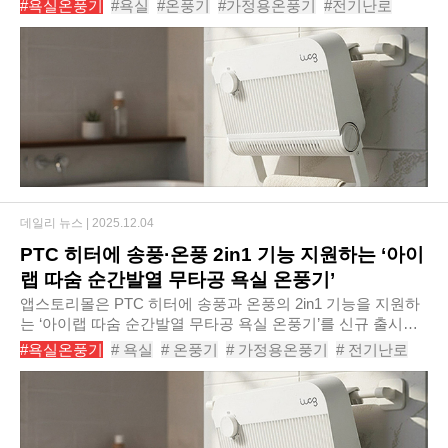
#욕실온풍기
#욕실
#온풍기
#가정용온풍기
#전기난로
따숨 순간발열 무타공 욕실 온풍기..
#전기히터
#전기온풍기
#욕실난방기
#욕실히터
#아이랩따숨순간발열무타공욕실온풍기
데일리 뉴스 |
2025.12.04
PTC 히터에 송풍·온풍 2in1 기능 지원하는 ‘아이
랩 따숨 순간발열 무타공 욕실 온풍기’
앱스토리몰은 PTC 히터에 송풍과 온풍의 2in1 기능을 지원하
는 ‘아이랩 따숨 순간발열 무타공 욕실 온풍기’를 신규 출시한
다고 밝혔다. ‘아이랩 따숨 순간발열 무타공 욕실 온풍기’는 폭
#욕실온풍기
# 욕실
# 온풍기
# 가정용온풍기
# 전기난로
34cm의 컴팩트한 사이즈로 좁은 ..
# 전기히터
# 전기온풍기
# 욕실난방기
# 미니온풍기
# 아이랩따숨순간발열무타공욕실온풍기