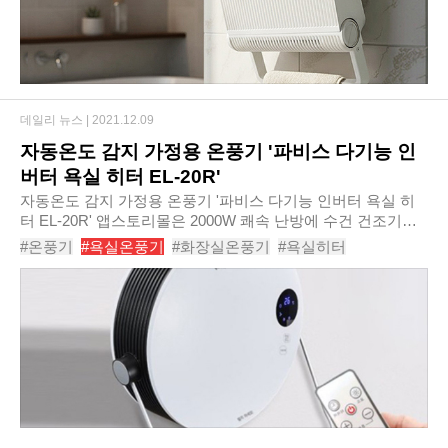
데일리 뉴스 |
2021.12.09
자동온도 감지 가정용 온풍기 '파비스 다기능 인
버터 욕실 히터 EL-20R'​
자동온도 감지 가정용 온풍기 '파비스 다기능 인버터 욕실 히
터 EL-20R'​ 앱스토리몰은 2000W 쾌속 난방에 수건 건조기능
까지 갖춘 ‘파비스 다기능 인버터 욕실 히터 EL-20R’을신규 출
#온풍기
#욕실온풍기
#화장실온풍기
#욕실히터
시한다고 밝혔다. ‘파비스 다기..
#욕실전기히터
#화장실전기히터
#가정용온풍기
#히터
#욕실난방기
#화장실히터