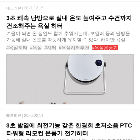
테크리뷰 |
2021.12.15
3초 쾌속 난방으로 실내 온도 높여주고 수건까지
건조해주는 욕실 히터
겨울이 되면 온 집안도 함께 추워지는데, 보일러 등의 난방을
가동해 실내 온도를 따뜻하게 유지할 수 있다. 하지만 욕실에
는 난방시설이 되어있지 않은 곳이 많다. 특히 단열이 잘 되어
#욕실히터
#욕실
#히터
#욕실히터추천
#욕실온풍기
있지 않은 단독주택의 경우 겨울철 욕..
#욕실난방기
#욕실용전기히터
#화장실히터
#벽걸이전기히터
테크리뷰 |
2025.02.14
3초 발열에 회전기능 갖춘 한경희 초저소음 PTC
타워형 리모컨 온풍기 전기히터