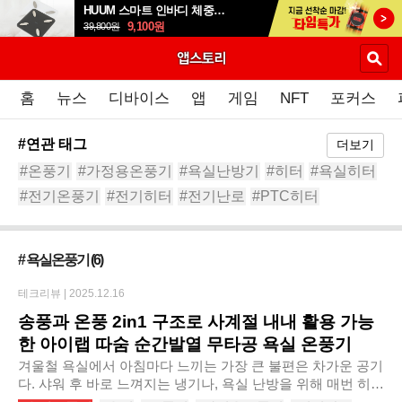
HUUM 스마트 인바디 체중계 SB-108B
9,100
원
39,800
원
홈
뉴스
디바이스
앱
게임
NFT
포커스
#연관 태그
더보기
#온풍기
#가정용온풍기
#욕실난방기
#히터
#욕실히터
#전기온풍기
#전기히터
#전기난로
#PTC히터
#캠핑온풍기
# 욕실온풍기
(6)
테크리뷰 |
2025.12.16
송풍과 온풍 2in1 구조로 사계절 내내 활용 가능
한 아이랩 따숨 순간발열 무타공 욕실 온풍기
겨울철 욕실에서 아침마다 느끼는 가장 큰 불편은 차가운 공기
다. 샤워 후 바로 느껴지는 냉기나, 욕실 난방을 위해 매번 히터
를 옮겨 다니는 번거로움은 누구나 경험해봤을 것이다. 아이랩