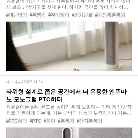
겨울철이 되면 가정이나 사무실에서 유난히 추운 자리가 있어
서 보조 난방기구를 찾게 된다. 하지만 공간을 많이 차지하거
나 소음, 냄새 등의 발생으로 난방기구 사용이 꺼려지기도 한
#냉난방기
#온풍기
#전기히터
#전기난로
#가정용온풍기
다. 한경희 초저소음 PTC 타워형 리모컨..
#캠핑온풍기
#전기온풍기
#욕실온풍기
#PTC히터
#한경희초저소음PTC타워형리모컨온풍기전기히터GF-FN2500
테크리뷰 |
2023.11.24
타워형 설계로 좁은 공간에서 더 유용한 엔뚜마
노 모노그램 PTC히터
겨울철에는 실내 온도를 높이기 위해 보일러나 히터 등 난방장
치를 가동하게 되는데, 기본 난방의 성능이 부족하거나 기본
난방장치로부터 멀리 떨어져서 추운 자리에서는 보조 난방장
#PTC히터
#PTC
#히터
#온풍기
#캠핑온풍기
치가 필요하다. 또한 기본 난방장치가 전..
#전기온풍기
#가정용온풍기
#욕실온풍기
#캠핑용온풍기
#엔뚜마노모노그램PTC히터EP770W