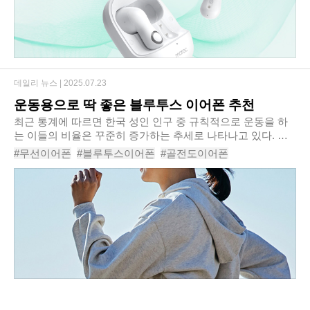
데일리 뉴스 |
2025.07.23
운동용으로 딱 좋은 블루투스 이어폰 추천
최근 통계에 따르면 한국 성인 인구 중 규칙적으로 운동을 하
는 이들의 비율은 꾸준히 증가하는 추세로 나타나고 있다. 국
민생활체육조사 결과에 따르면, 전국 17개 시도의 만 10세 이
#무선이어폰
#블루투스이어폰
#골전도이어폰
상의 국민 중 주 1회 30분 이상 규칙적으로..
#운동용이어폰
#무선블루투스이어폰
#오픈형이어폰
#오픈형블루투스이어폰
#오픈형무선이어폰
#고성능블루투스이어폰