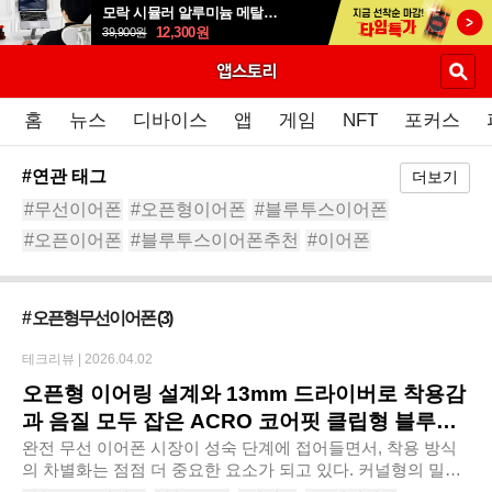
모락 시뮬러 알루미늄 메탈 접이식 노트북 거치대S
12,300
원
39,900
원
홈
뉴스
디바이스
앱
게임
NFT
포커스
#연관 태그
더보기
#무선이어폰
#오픈형이어폰
#블루투스이어폰
#오픈이어폰
#블루투스이어폰추천
#이어폰
#러닝이어폰
#블루투스
#운동용이어폰
#골전도이어폰
# 오픈형무선이어폰
(3)
테크리뷰 |
2026.04.02
오픈형 이어링 설계와 13mm 드라이버로 착용감
과 음질 모두 잡은 ACRO 코어핏 클립형 블루투
스이어폰 AE-101
완전 무선 이어폰 시장이 성숙 단계에 접어들면서, 착용 방식
의 차별화는 점점 더 중요한 요소가 되고 있다. 커널형의 밀폐
감이나 오픈형의 고정력 부족에 불편을 느끼는 사용자라면, 최