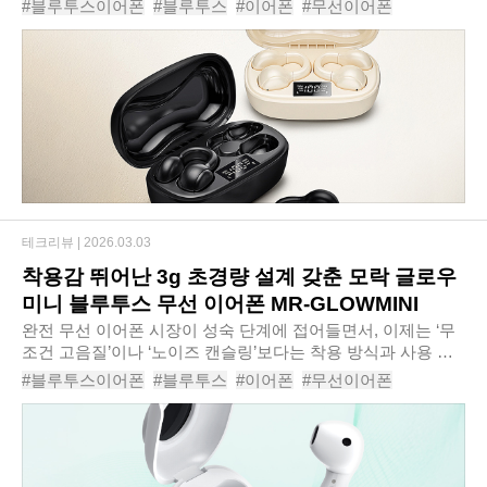
#블루투스이어폰
#블루투스
#이어폰
#무선이어폰
근 주목받는 대안이 바로 클립형 구조..
#오픈형이어폰
#러닝이어폰
#오픈형무선이어폰
#블루투스이어폰추천
#오픈이어폰
#ACRO코어핏클립형블루투스이어폰AE101
테크리뷰 |
2026.03.03
착용감 뛰어난 3g 초경량 설계 갖춘 모락 글로우
미니 블루투스 무선 이어폰 MR-GLOWMINI
완전 무선 이어폰 시장이 성숙 단계에 접어들면서, 이제는 ‘무
조건 고음질’이나 ‘노이즈 캔슬링’보다는 착용 방식과 사용 시
나리오에 맞춘 선택이 중요해졌다. 모락 글로우 미니 블루투스
#블루투스이어폰
#블루투스
#이어폰
#무선이어폰
무선 이어폰 MR-GLOWMINI는 커널..
#오픈형이어폰
#러닝이어폰
#오픈형무선이어폰
#블루투스이어폰추천
#오픈이어폰
#모락글로우미니블루투스무선이어폰MRGLOWMINI