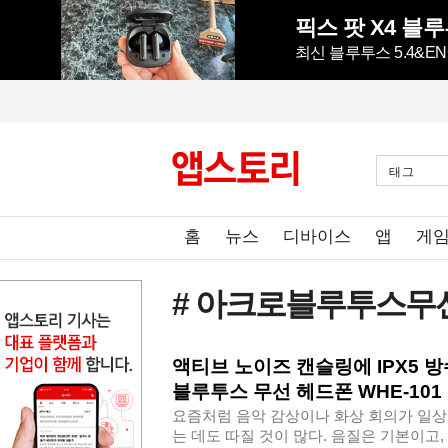
픽스 팟 X4 블루
최신 블루투스 5.4&
태그
홈
뉴스
디바이스
앱
게
# 아크로블루투스무
액티브 노이즈 캔슬링에 IPX5 
블루투스 무선 헤드폰 WHE-101
요즘처럼 음악 감상이나 화상 회의가 일상
는 데도 따질 것이 많다. 음질은 기본이고