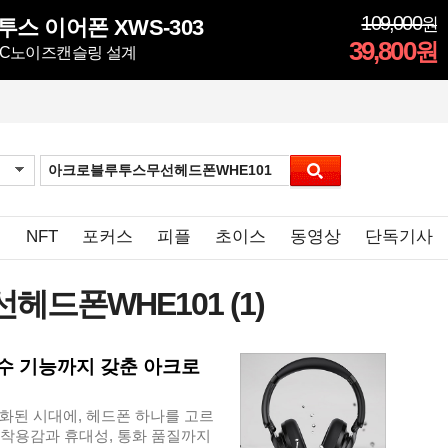
109,000
원
투스 이어폰 XWS-303
39,800
원
ENC노이즈캔슬링 설계
임
NFT
포커스
피플
초이스
동영상
단독기사
선헤드폰WHE101
(1)
방수 기능까지 갖춘 아크로
화된 시대에, 헤드폰 하나를 고르
, 착용감과 휴대성, 통화 품질까지