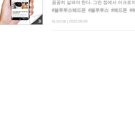
꼼꼼히 살펴야 한다. 그런 점에서 아크로의 
#블루투스헤드폰
#블루투스
#헤드폰
#
#무선헤드셋
#노이즈캔슬링헤드폰
#헤
테크리뷰 |
2025.09.05
#아크로블루투스무선헤드폰WHE101