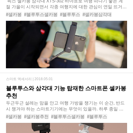
​ 픽스 셀카봉 삼각대 XTS-302​ 바야흐로 여행 떠나기 좋은 계
절 가을이 시작되면서 각종 여행지에 대한 관심이 연일 뜨거운
가운데, 연례행사처럼 여겨지는 가을 여행에도 새로운 바람이
#셀카봉
#블루투스셀카봉
#블루투스
#셀카봉삼각대
불고 있어 눈길을 끈다. ..
#삼각대셀카봉
#삼각대
#스마트폰삼각대
#셀카봉추천
#블루투스셀카봉추천
#셀카
스마트 액세서리 |
2018.05.01
블루투스와 삼각대 기능 탑재한 스마트폰 셀카봉
추천
두근두근 설레는 맘을 안고 여행 가방을 챙기는 이 순간, 반드
시 챙겨야 하는 스마트기기에는 무엇이 있을까. 하루 종일 여
행 정보를 검색하느라 스마트폰 배터리가 부족해질 수 있으니
#셀카봉
#셀카봉추천
#블루투스셀카봉
#블루투스
보조배터리도 챙겨야겠고, 여행지에서의..
#삼각대셀카봉
#삼각대
#스마트폰
#스마트폰삼각대
#셀카봉삼각대
#스마트폰삼각대추천