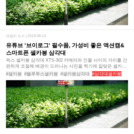
데일리 뉴스 |
2019.08.14
유튜브 '브이로그' 필수품, 가성비 좋은 액션캠&
스마트폰 셀카봉 삼각대
픽스 셀카봉 삼각대 XTS-302 카메라와 인물 사이의 거리를 간
편하게 조절해 배경이 드러나는 사진을 찍기에 알맞은 셀카봉
은 여행뿐 아니라가족과 친구, 혹은 지인들과의 즐거운 한때를
#셀카봉
#블루투스셀카봉
#셀카봉삼각대
#삼각대셀카봉
사진으로 남기기에도 좋아 현대인의 필..
#삼각대
#블루투스
#블루투스셀카봉추천
#셀카봉추천
#셀카
#셀카잘찍는법