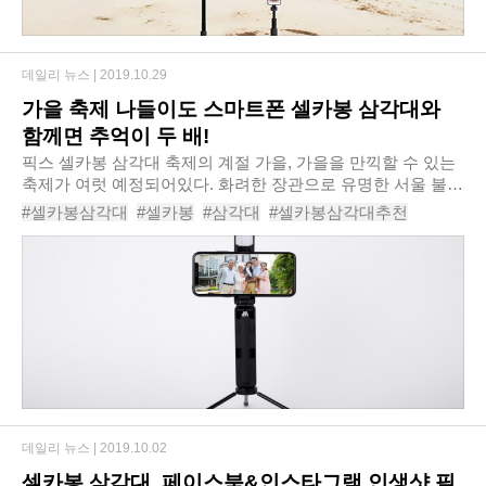
데일리 뉴스 |
2019.10.29
가을 축제 나들이도 스마트폰 셀카봉 삼각대와
함께면 추억이 두 배!
픽스 셀카봉 삼각대 축제의 계절 가을, 가을을 만끽할 수 있는
축제가 여럿 예정되어있다. 화려한 장관으로 유명한 서울 불꽃
축제는 이미 지났지만, 청계천일대에서 아름다운 야경을 즐길
#셀카봉삼각대
#셀카봉
#삼각대
#셀카봉삼각대추천
수 있는 ‘서울 빛초롱 축제’가오는..
#셀카봉추천
#삼각대추천
#추천
#삼각대셀카봉
#인생샷
#셀기꾼
데일리 뉴스 |
2019.10.02
셀카봉 삼각대, 페이스북&인스타그램 인생샷 필