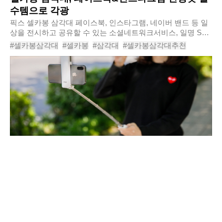
수템으로 각광
픽스 셀카봉 삼각대​ 페이스북, 인스타그램, 네이버 밴드 등 일
상을 전시하고 공유할 수 있는 소셜네트워크서비스, 일명 SNS
의 인기가 계속되고 있다. 이미 ‘메가트렌드’의반열에 올라선
#셀카봉삼각대
#셀카봉
#삼각대
#셀카봉삼각대추천
SNS는 블로그와 같은 텍스트 위..
#셀카봉추천
#삼각대추천
#추천
#삼각대셀카봉
#인생샷
#셀기꾼