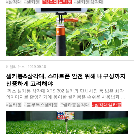
#삼각대
#셀카봉
#삼각대셀카봉
#셀카봉삼각대
건 사진뿐'이라는 말을 맹신(?)하기 때..
#삼각대추천
#셀카봉추천
#인생샷
#인생샷찍는법
#인생샷찍는팁
#셀카
데일리 뉴스 |
2019.09.18
셀카봉&삼각대, 스마트폰 안전 위해 내구성까지
신중하게 고려해야
​ 픽스 셀카봉 삼각대 XTS-302​ 셀카와 단체사진 등 넓은 화각
의이미지를 촬영하기에 용이한 셀카봉은 손쉬운 사용법과 휴
대성을 경쟁력으로 스마트폰 액세서리 시장에서 꾸준히 인기
#셀카봉
#블루투스셀카봉
#셀카봉삼각대
#삼각대셀카봉
를 끌고 있는 상품이다. 셀카봉..
#삼각대
#블루투스
#블루투스셀카봉추천
#셀카봉추천
#셀카
#셀카잘찍는법