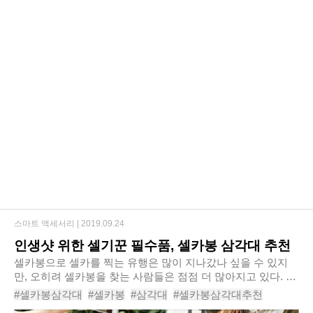
스마트 액세서리 |
2019.09.24
인생샷 위한 셀기꾼 필수품, 셀카봉 삼각대 추천
​셀카봉으로 셀카를 찍는 유행은 많이 지나갔나 싶을 수 있지
만, 오히려 셀카봉을 찾는 사람들은 점점 더 많아지고 있다. 이
제는 셀카뿐만 아니라 셀프 영상까지 찍는 시대이기 때문이다.
#셀카봉삼각대
#셀카봉
#삼각대
#셀카봉삼각대추천
이와 같이 다양한 환경에서의 자..
#셀카봉추천
#삼각대추천
#추천
#삼각대셀카봉
#셀기꾼