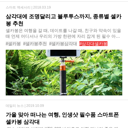
스마트 액세서리 |
2018.03.19
삼각대에 조명달리고 블루투스까지, 종류별 셀카
봉 추천
셀카봉은 여행을 갈 때, 데이트를 나갈 때, 친구와 약속이 있을
때 언제 어디서나 우리의 가방 한편에 자리 잡게 된 필수 아이
템이다. 사진 찍기를 좋아하는 사람들은 물론이고, 사진을 잘
#셀카봉
#셀카봉추천
#셀카봉삼각대
#삼각대셀카봉
찍지 않는 사람들도 적어도 집에 하나..
#블루투스셀카봉
#유선셀카봉
#무선셀카봉
#거울셀카봉
#미러셀카봉
#조명셀카봉
데일리 뉴스 |
2019.10.09
가을 맞아 떠나는 여행, 인생샷 필수품 스마트폰
셀카봉 삼각대