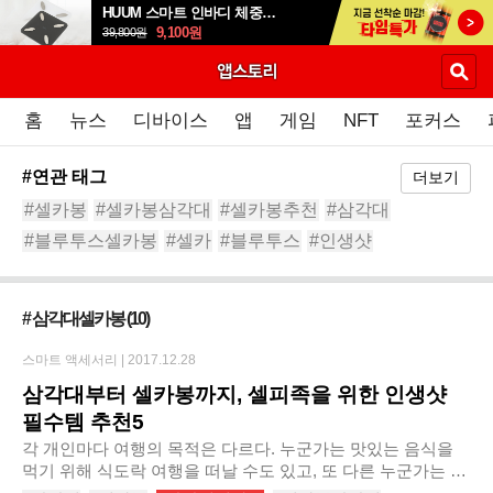
HUUM 스마트 인바디 체중계 SB-108B
9,100
원
39,800
원
홈
뉴스
디바이스
앱
게임
NFT
포커스
#연관 태그
더보기
#셀카봉
#셀카봉삼각대
#셀카봉추천
#삼각대
#블루투스셀카봉
#셀카
#블루투스
#인생샷
#삼각대추천
#스마트폰삼각대
# 삼각대셀카봉
(10)
스마트 액세서리 |
2017.12.28
삼각대부터 셀카봉까지, 셀피족을 위한 인생샷
필수템 추천5
각 개인마다 여행의 목적은 다르다. 누군가는 맛있는 음식을
먹기 위해 식도락 여행을 떠날 수도 있고, 또 다른 누군가는 인
생샷을 건지기 위해 여행을 떠날 수도 있다. 개인적으로 '남는