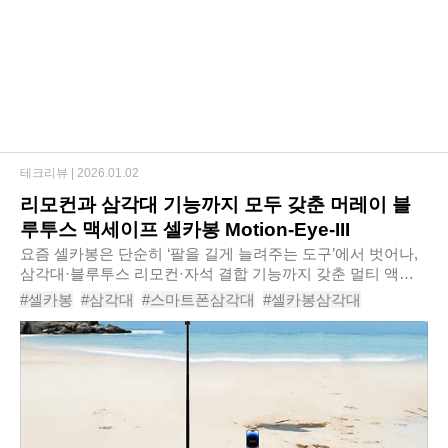
테크리뷰 |
2026.01.02
리모컨과 삼각대 기능까지 모두 갖춘 머레이 블
루투스 맥세이프 셀카봉 Motion-Eye-III
요즘 셀카봉은 단순히 ‘팔을 길게 늘려주는 도구’에서 벗어나,
삼각대·블루투스 리모컨·자석 결합 기능까지 갖춘 멀티 액세
서리로 진화하고 있다. 특히 맥세이프 기능이 포함된 모델은
#셀카봉
#삼각대
#스마트폰삼각대
#셀카봉삼각대
탈부착이 간편하고, 별도의 거치대..
#핸드폰삼각대
#휴대폰삼각대
#삼각대셀카봉
#스마트폰셀카봉
#무선셀카봉
#머레이블루투스맥세이프셀카봉MotionEyeIII