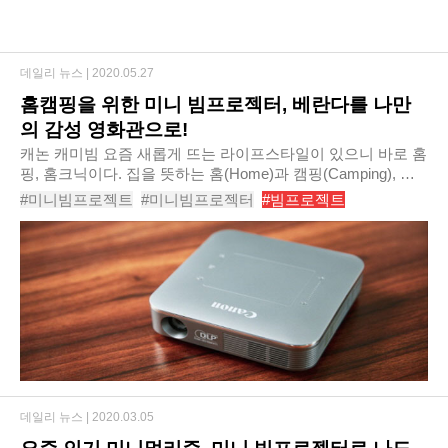
데일리 뉴스 |
2020.05.27
홈캠핑을 위한 미니 빔프로젝터, 베란다를 나만
의 감성 영화관으로!
캐논 캐미빔​ 요즘 새롭게 뜨는 라이프스타일이 있으니 바로 홈
핑, 홈크닉이다. 집을 뜻하는 홈(Home)과 캠핑(Camping), 홈
(Home)과 피크닉(Picnic)이 합쳐진 용어다. 거실, 베란다, 옥
#미니빔프로젝트
#미니빔프로젝터
#빔프로젝트
상, 앞 마당 등에서 야외에 나..
#가정용빔프로젝터
#LG미니빔
#캐논미니빔
#미니빔프로젝트추천
#가성비빔프로젝트
#가정용빔프로젝터추천
#빔프로젝터추천
데일리 뉴스 |
2020.03.05