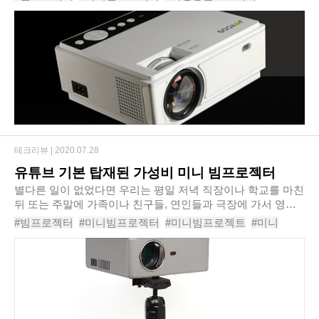
트 빔 프로젝터JB-A1’을 신규 출시한다..
#미니빔프로젝트
#빔프로젝트
#스마트빔
#가성비빔프로젝터
#빔프로젝터추천
#가정용빔프로젝터추천
테크리뷰 |
2020.07.28
유튜브 기본 탑재된 가성비 미니 빔프로젝터
별다른 일이 없었다면 우리는 평일 저녁 직장이나 학교를 마친
뒤 또는 주말에 가족이나 친구들, 연인들과 극장에 가서 영화
를 즐기곤 했을 것이다. 하지만 코로나19라는 별일이 생겨서
#빔프로젝터
#미니빔프로젝터
#미니빔프로젝트
#미니
아직까지 밀폐되고 사람들이 몰리는 극..
#빔프로젝트
#가성비빔프로젝터
#가성비
#유튜브
#가정용빔프로젝터
#마루느루sb830