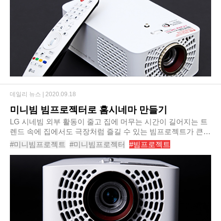
#개인영화관
#캠핑용품
#가정용빔프로젝터추천
데일리 뉴스 |
2020.09.18
미니빔 빔프로젝터로 홈시네마 만들기
LG 시네빔 외부 활동이 줄고 집에 머무는 시간이 길어지는 트
렌드 속에 집에서도 극장처럼 즐길 수 있는 빔프로젝트가 큰
인기를 누리고 있다. 과거에는 기업이나 학교에서만 사용되는
#미니빔프로젝트
#미니빔프로젝터
#빔프로젝트
사무기기로 취급되었던 빔프로젝트지만 ..
#가정용빔프로젝터
#LG미니빔
#미니빔
#빔프로젝터추천
#개인영화관
#미니빔추천
#가정용빔프로젝터추천
#빔프로젝터