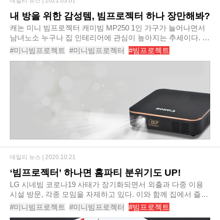
데일리 뉴스 |
2021.03.01
내 방을 위한 감성템, 빔프로젝터 하나 장만해봐?
캐논 미니 빔프로젝터 캐미빔 MP250 1인 가구가 늘어나면서
남녀노소 누구나 집 인테리어에 관심이 높아지는 추세이다. 자
취생들이 비싼 가구점에서 가구를 구매하기에는 부담스러울
#미니빔프로젝트
#미니빔프로젝터
#빔프로젝트
것이다. 하지만 최근 이케아, 모던하우스처..
#가정용빔프로젝터
#스마트빔
#가성비좋은빔프로젝터
#미니빔추천
#빔프로젝터추천
#휴대용빔프로젝터
#홈시네마
데일리 뉴스 |
2020.10.21
‘빔프로젝터’ 하나면 홈파티 분위기도 UP!
LG 시네빔 코로나19 사태가 장기화되면서 외출과 다중 이용
시설 방문, 각종 모임을 자제하고 있다. 이와 함께 집에서 즐기
는 ‘홈파티’를 즐기는 이들이 늘고 있다. 홈파티는 코로나 고위
#미니빔프로젝트
#미니빔프로젝터
#빔프로젝트
험시설인 레스토랑이나 뷔페 등에서..
#가정용빔프로젝터
#LG미니빔
#LG빔
#빔프로젝터추천