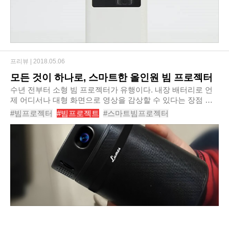
프리뷰 |
2018.05.06
모든 것이 하나로, 스마트한 올인원 빔 프로젝터
수년 전부터 소형 빔 프로젝터가 유행이다. 내장 배터리로 언
제 어디서나 대형 화면으로 영상을 감상할 수 있다는 장점 때
문에 인기가 많은데, 야외에서 빔 프로젝터를 즐기기 위해서는
#빔프로젝터
#빔프로젝트
#스마트빔프로젝터
스피커도 필요하고, 전원 연결도 필요하..
#올인원빔프로젝터
#Lumes
#소형빔프로젝터
#룸스
#룸스빔프로젝터
#휴대용빔프로젝터
#빔프로젝터추천