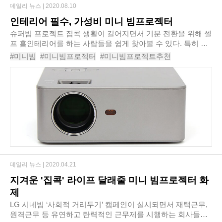
데일리 뉴스 |
2020.08.10
인테리어 필수, 가성비 미니 빔프로젝터
슈퍼빔 프로젝트​ 집콕 생활이 길어지면서 기분 전환을 위해 셀
프 홈인테리어를 하는 사람들을 쉽게 찾아볼 수 있다. 특히 미
니멀리즘이 핫 키워드로 떠오르면서 대형 가전을 소유하기보
#미니빔
#미니빔프로젝터
#미니빔프로젝트추천
다는 최소한의 부피와 갯수의 물..
#빔프로젝트
#가정용빔프로젝트
#LG미니빔
#슈퍼빔프로젝트
#슈퍼빔
#빔프로젝트추천
#가정용빔프로젝트추천
데일리 뉴스 |
2020.04.21
지겨운 '집콕' 라이프 달래줄 미니 빔프로젝터 화
제
LG 시네빔 ‘사회적 거리두기’ 캠페인이 실시되면서 재택근무,
원격근무 등 유연하고 탄력적인 근무제를 시행하는 회사들이