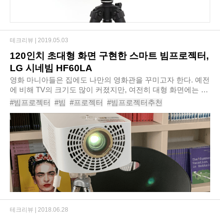
테크리뷰 |
2019.05.03
120인치 초대형 화면 구현한 스마트 빔프로젝터,
LG 시네빔 HF60LA
영화 마니아들은 집에도 나만의 영화관을 꾸미고자 한다. 예전
에 비해 TV의 크기도 많이 커졌지만, 여전히 대형 화면에는 TV
보다 빔 프로젝터가 여러모로 유리하다. 예전에는 가정에 빔
#빔프로젝터
#빔
#프로젝터
#빔프로젝터추천
프로젝터를 설치해서 홈시어터를 꾸미..
#빔프로젝트
#LG시네빔
#LG시네빔HF60LA
#LG빔프로젝터
#120인치스크린
#120인치
테크리뷰 |
2018.06.28