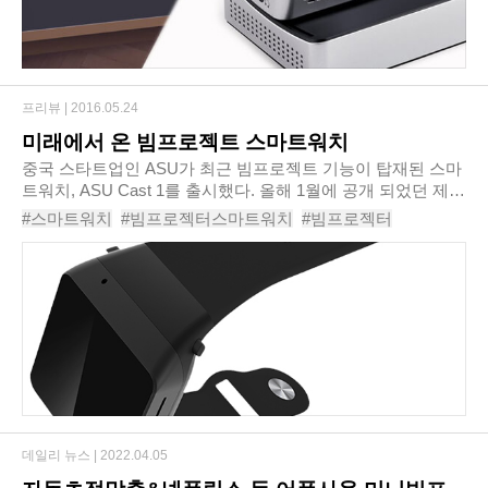
프리뷰 |
2016.05.24
미래에서 온 빔프로젝트 스마트워치
중국 스타트업인 ASU가 최근 빔프로젝트 기능이 탑재된 스마
트워치, ASU Cast 1를 출시했다. 올해 1월에 공개 되었던 제품
이 실제로 출시된 것인데, 가격은 2999위안으로 50만 원대 중
#스마트워치
#빔프로젝터스마트워치
#빔프로젝터
반 가량이다. 어떤 특징을 갖고 있는지 살..
#빔프로젝트
#스마트밴드
#애플워치
#기어S2
#스마트폰
#기어핏
데일리 뉴스 |
2022.04.05