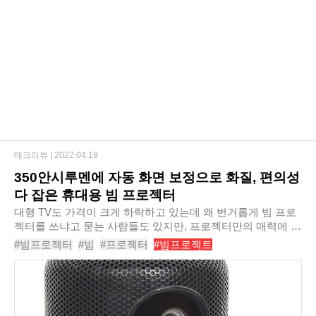
테크리뷰 |
2022.04.19
350안시루멘에 자동 화면 보정으로 화질, 편의성
다 잡은 휴대용 빔 프로젝터
대형 TV도 가격이 크게 하락하고 있는데 왜 번거롭게 빔 프로
젝터를 쓰냐고 묻는 사람들도 있지만, 프로젝터만의 매력에 빠
지면 또 다른 세상이 열린다. 하지만 선택에는 신중할 수밖에
#빔프로젝터
#빔
#프로젝터
#빔프로젝트
없다. 특히 야외에서도 사용할 휴대..
#가성비빔프로젝터
#빔프로젝터추천
#미니빔프로젝터
#휴대용빔프로젝터
#넷플릭스
#로이닉스마트빔프로젝터RB15AP