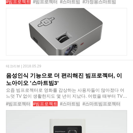
#빔프로젝트
#빔프로젝터
#스마트빔
#가정용스마트빔
력해주며, 고휘도 LED 광원 램프..
#빔프로젝터추천
#빔프로젝터인기순위
#슈퍼빔
테크리뷰 |
2018.05.29
음성인식 기능으로 더 편리해진 빔프로젝터, 이
노아이오 '스마트빔3'
요즘 빔프로젝터로 영화를 감상하는 사용자들이 많아졌다 어
느덧 TV 없이 생활한지도 몇 년이 지났다. 어렸을 때부터 TV를
즐겨보지 않았던 터라 TV의 필요성을 크게 느끼지 못했고, 독
#빔프로젝터
#빔프로젝트
#스마트빔
#스마트빔프로젝터
립을 하면서 아예 집에서 'TV'라는 존재를..
#스마트빔프로젝트
#빔프
#음석인식빔프로젝터
#스마트빔3
#이노아이오
#빔프로젝터추천