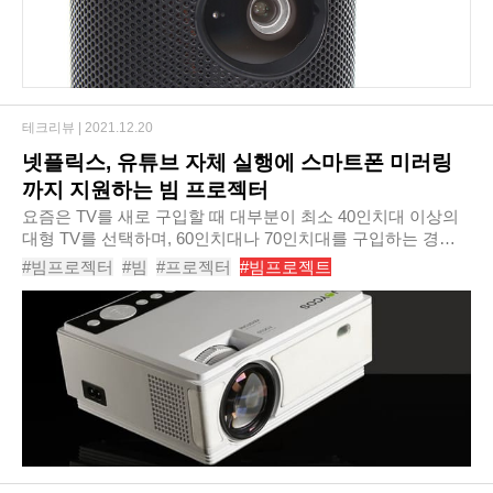
테크리뷰 |
2021.12.20
넷플릭스, 유튜브 자체 실행에 스마트폰 미러링
까지 지원하는 빔 프로젝터
요즘은 TV를 새로 구입할 때 대부분이 최소 40인치대 이상의
대형 TV를 선택하며, 60인치대나 70인치대를 구입하는 경우
도 어렵지 않게 볼 수 있다. 그만큼 디스플레이는 크면 클수록
#빔프로젝터
#빔
#프로젝터
#빔프로젝트
좋다고 하는데, 대형 TV의 가격이 많이 내..
#가성비빔프로젝터
#빔프로젝터추천
#미니빔프로젝터
#유튜브
#넷플릭스
#조이코스LCD스마트빔프로젝터JBA1