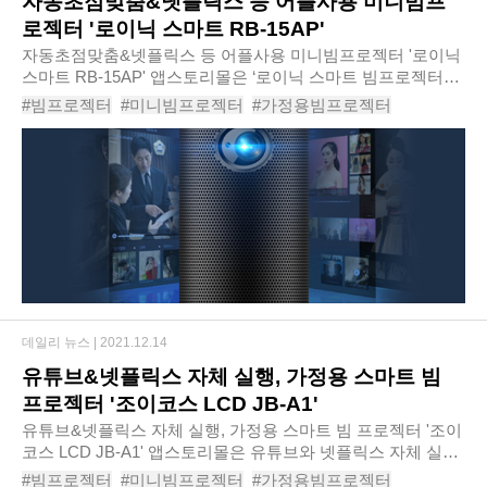
자동초점맞춤&넷플릭스 등 어플사용 미니빔프
로젝터 '로이닉 스마트 RB-15AP'
자동초점맞춤&넷플릭스 등 어플사용 미니빔프로젝터 '로이닉
스마트 RB-15AP' 앱스토리몰은 ‘로이닉 스마트 빔프로젝터
RB-15AP’를 신규 출시한다고 밝혔다. ‘로이닉 스마트 빔프로
#빔프로젝터
#미니빔프로젝터
#가정용빔프로젝터
젝터 RB-15AP’는 자동으로 스크린과 초..
#미니빔프로젝터
#빔프로젝트
#스마트빔
#휴대용빔프로젝터
#빔프로젝터
#빔프로젝터추천
#가정용빔프로젝터추천
데일리 뉴스 |
2021.12.14
유튜브&넷플릭스 자체 실행, 가정용 스마트 빔
프로젝터 '조이코스 LCD JB-A1'
유튜브&넷플릭스 자체 실행, 가정용 스마트 빔 프로젝터 '조이
코스 LCD JB-A1' 앱스토리몰은 유튜브와 넷플릭스 자체 실행
에 스마트폰 무선 미러링 기능까지 갖춘 ‘조이코스 LCD 스마
#빔프로젝터
#미니빔프로젝터
#가정용빔프로젝터