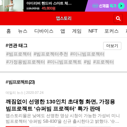
아이리버 핸드바 스마트 체중계 SB-809P
49,800
원
119,000
원
홈
뉴스
디바이스
앱
게임
NFT
포커스
#연관 태그
더보기
#빔프로젝터
#빔프로젝터추천
#미니빔프로젝터
#가정용빔프로젝터
#미니빔프로젝트
#빔
#프로젝터
#휴대용빔프로젝터
#가정용빔프로젝터추천
#스마트빔
# 빔프로젝트
(23)
데일리 뉴스 |
2020.07.24
깨짐없이 선명한 130인치 초대형 화면, 가정용
빔프로젝트 '슈퍼빔 프로젝터' 특가 판매
앱스토리몰은 낮에도 선명한 영상 시청이 가능한 가성비 미니
빔프로젝터 ‘슈퍼빔 SB-830’을 신규 출시한다고 밝혔다. ‘슈퍼
빔 SB-830’은 압도적인 명암비 재현력으로 선명한 영상을 출