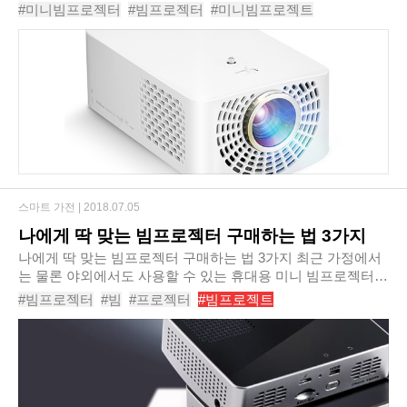
증가하고 있다. 학교에서도온라인 개학을 실시함에 따라 점점
#미니빔프로젝터
#빔프로젝터
#미니빔프로젝트
집콕 생활을 하는 사람들이 늘어가고..
#빔프로젝트
#가정용빔프로젝터
#가정용
#LG미니빔
#미니빔
#미니빔추천
#빔프로젝터추천
스마트 가전 |
2018.07.05
나에게 딱 맞는 빔프로젝터 구매하는 법 3가지
나에게 딱 맞는 빔프로젝터 구매하는 법 3가지 최근 가정에서
는 물론 야외에서도 사용할 수 있는 휴대용 미니 빔프로젝터가
인기를 얻고 있다. 이에 여러 제조사에서 다양한 제품이 쏟아
#빔프로젝터
#빔
#프로젝터
#빔프로젝트
져 나오고 있는데, 막상 빔프로젝터를 구..
#미니빔프로젝터
#가정용빔프로젝터
#휴대용빔프로젝터
#빔프로젝터추천
#스마트빔프로젝터
#삼성빔프로젝터