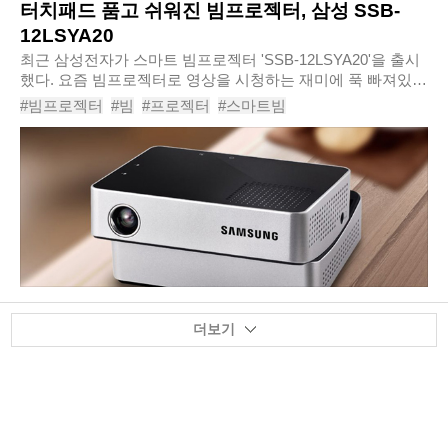
터치패드 품고 쉬워진 빔프로젝터, 삼성 SSB-
12LSYA20
최근 삼성전자가 스마트 빔프로젝터 'SSB-12LSYA20'을 출시
했다. 요즘 빔프로젝터로 영상을 시청하는 재미에 푹 빠져있던
터라, 삼성전자에서 새롭게 선보인 스마트 빔프로젝터에도 자
#빔프로젝터
#빔
#프로젝터
#스마트빔
연스럽게 눈길이 갔다. 50만 원대라는 적지..
#스마트빔프로젝터
#빔프로젝트
#미니빔프로젝터
#소형빔프로젝터
#빔프로젝터추천
#빔프로젝터가격
더보기