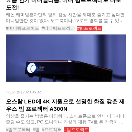
요즘 인기 미니멀리즘, 미니 빔프로젝터로 나도
도전!
캐논 캐미빔​혼자만의 영화 감상 시간을 제대로 즐기고 싶다면
미니빔만한 것이 없다. 노트북이나 TV로도 영화를 볼 수 있지
만 미니빔을 사용한다면 더욱 더 큰 화면으로 영화를 볼 수 있
#미니빔프로젝트
#미니빔프로젝터
#빔프로젝트
어 그야말로 나만을 위한영화관..
#빔프로젝터
#미니빔
#가정용미니빔
#가정용빔프로젝터
#LG미니빔
#LG전자미니빔
#휴대용미니빔
테크리뷰 |
2023.05.02
오스람 LED에 4K 지원으로 선명한 화질 갖춘 제
우스 빔 프로젝터 A300N
영상을 즐기는 방법은 다양하다. 스마트폰으로 언제 어디서나
즐길 수도 있고, PC 모니터나 거실의 대형 TV로 온 가족이 다
함께 모여서 즐길 수도 있다. 대화면의 감동을 얻기 위해 영화
#빔프로젝터
#빔
#프로젝터
#빔프로젝트