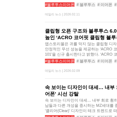
#블루투스이어폰
# 블루투스
# 이어폰
# 갤럭시이어폰
# 커널형이어폰
# 가성
데일리 뉴스 |
2026.02.11
# 무선이어폰추천
# 픽스듀얼팟블루투스이
클립형 오픈 구조와 블루투스 6.
높인 ‘ACRO 코어핏 클립형 블루
앱스토리몰은 귀를 막지 않는 클립형 디자인
안정적인 무선 성능을 제공하는 ‘ACRO 
101’을 신규 출시한다고 밝혔다. ‘ACRO
#블루투스이어폰
# 블루투스
# 이어폰
# 러닝이어폰
# 오픈형무선이어폰
# 블
데일리 뉴스 |
2026.02.09
# ACRO코어핏클립형블루투스이어폰AE1
속 보이는 디자인이 대세… 내부 
어폰' 시선 강탈
속 보이는 디자인이 대세… 내부 회로 훤히
남들과 다른 개성을 중시하는 MZ세대를 
‘클리어(Clear)’ 디자인이 테크 트렌드로 떠