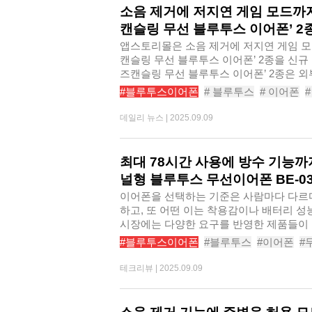
소음 제거에 저지연 게임 모드까
캔슬링 무선 블루투스 이어폰’ 2
앱스토리몰은 소음 제거에 저지연 게임 모
캔슬링​ 무선 블루투스 이어폰’ 2종을 신규
즈캔슬링 무선 블루투스 이어폰’ 2종은 외
#블루투스이어폰
# 블루투스
# 이어폰
# 노이즈캔슬링
# 게이밍이어폰
# 무선
데일리 뉴스 |
2025.09.09
# 브리츠노이즈캔슬링무선블루투스이어폰AC
# 브리츠노이즈캔슬링무선블루투스이어폰AC
최대 78시간 사용에 방수 기능까
널형 블루투스 무선이어폰 BE-0
이어폰을 선택하는 기준은 사람마다 다르다
하고, 또 어떤 이는 착용감이나 배터리 성
시장에는 다양한 요구를 반영한 제품들이 쏟
#블루투스이어폰
#블루투스
#이어폰
#
#무선이어폰추천
#인이어이어폰
#커널
테크리뷰 |
2025.09.09
#아크로버즈미커널형블루투스무선이어폰B