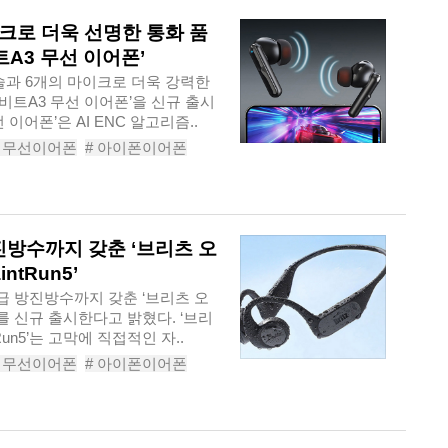
이크로 더욱 선명한 통화 품
A3 무선 이어폰’
기술과 6개의 마이크로 더욱 강력한
트A3 무선 이어폰’을 신규 출시
이어폰’은 AI ENC 알고리즘..
# 무선이어폰
# 아이폰이어폰
이어폰추천
트A3무선이어폰
진방수까지 갖춘 ‘브리츠 오
tRun5’
급 방진방수까지 갖춘 ‘브리츠 오
5’를 신규 출시한다고 밝혔다. ‘브리
un5’는 고막에 직접적인 자..
# 무선이어폰
# 아이폰이어폰
픈형블루투스이어폰
루투스무선이어폰SaintRun5