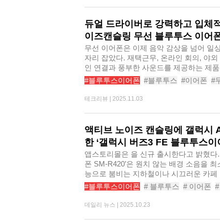
듀얼 드라이버로 강력하고 입체적
이즈캔슬링 무선 블루투스 이어폰 A
무선 이어폰은 이제 음악 감상을 넘어 일
자리 잡았다. 재택근무, 온라인 회의, 야
인 연결과 풍부한 사운드를 제공하는 제품에
#블루투스이어폰
#블루투스
#이어폰
#
#노이즈캔슬링
#무선이어폰추천
#노이
테크리뷰 |
2025.11.03
#브리츠노이즈캔슬링무선블루투스이어폰ACO
액티브 노이즈 캔슬링에 갤럭시 A
한 ‘갤럭시 버즈3 FE 블루투스이어
앱스토리몰은 을 신규 출시한다고 밝혔다. 
폰 SM-R420’은 원치 않는 배경 소음을
능으로 붐비는 지하철이나 시끄러운 카페 등
#블루투스이어폰
# 블루투스
# 이어폰
# 무선이어폰
# 갤럭시버즈FE
# 노이즈
데일리 뉴스 |
2025.10.23
# 갤럭시버즈3FE블루투스이어폰SMR42