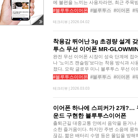
에 불편을 느끼는 사용자라면, 최근 주목받
#블루투스이어폰
#블루투스
#이어폰
#
#러닝이어폰
#오픈형무선이어폰
#블루
테크리뷰 |
2026.04.02
#ACRO코어핏클립형블루투스이어폰AE1
착용감 뛰어난 3g 초경량 설계 
투스 무선 이어폰 MR-GLOWMIN
완전 무선 이어폰 시장이 성숙 단계에 접어
나 ‘노이즈 캔슬링’보다는 착용 방식과 사
졌다. 모락 글로우 미니 블루투스 무선 이어폰
#블루투스이어폰
#블루투스
#이어폰
#
#러닝이어폰
#오픈형무선이어폰
#블루
테크리뷰 |
2026.03.03
#모락글로우미니블루투스무선이어폰MRGL
이어폰 하나에 스피커가 2개?…
운드 구현한 블루투스이어폰
출퇴근길 대중교통 안에서 음악을 듣거나 
소한 즐거움이다. 하지만 주변 소음에 묻혀
끊김, 짧은 배터리 수명 등은 몰입을 방해하