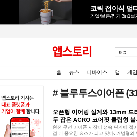
코릭 접이식 멀
가열/보온/찜기 3in1
태그
홈
뉴스
디바이스
앱
게
# 블루투스이어폰
(3
오픈형 이어링 설계와 13mm 드
두 잡은 ACRO 코어핏 클립형 블
완전 무선 이어폰 시장이 성숙 단계에 접
점 더 중요한 요소가 되고 있다. 커널형