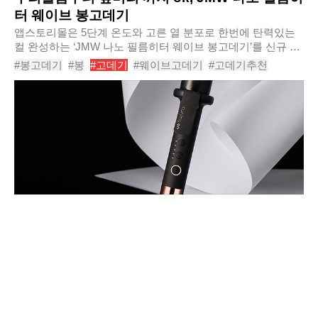
터 웨이브 봉고데기
앱스토리몰은 5단계 온도와 고른 열 분포로 한번에 탄력있는
컬 완성하는 ‘JMW 나노 필름히터 웨이브 봉고데기’를 신규 출
시한다고 밝혔다. ‘JMW 나노 필름히터 웨이브 봉고데기’는
#봉고데기
#봉
#고데기
#웨이브고데기
#고데기추천
120, 140, 160, 180, 200도의 5단계 온..
#뽕고데기
#볼륨고데기
#매직기
#롤고데기
#JMW나노필름히터웨이브봉고데기