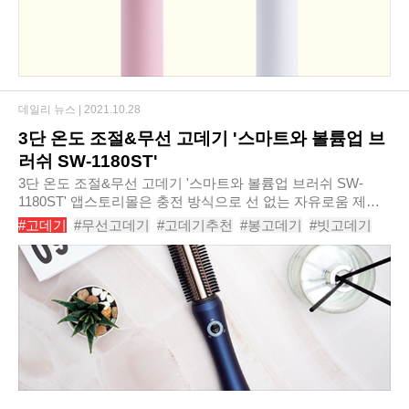
데일리 뉴스 |
2021.10.28
3단 온도 조절&무선 고데기 '스마트와 볼륨업 브
러쉬 SW-1180ST'
3단 온도 조절&무선 고데기 '스마트와 볼륨업 브러쉬 SW-
1180ST' 앱스토리몰은 충전 방식으로 선 없는 자유로움 제공
하는 ‘스마트와볼륨업 브러쉬 고데기 SW-1180ST’를 신규 출
#고데기
#무선고데기
#고데기추천
#봉고데기
#빗고데기
시한다고 밝혔다. ‘스마트와 볼륨업 브러쉬 ..
#물결고데기
#볼륨고데기
#헤어고데기
#고데기추천