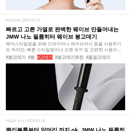
테크리뷰 |
2023.03.27
빠르고 고른 가열로 완벽한 웨이브 만들어내는
JMW 나노 필름히터 웨이브 봉고데기
헤어스타일링을 위해 드라이어나 에어브러시 등을 사용하기
도 하지만, 빠른 스타일링이나 오랜 유지 및 간편한 사용이라
는 측면에서는 고데기만큼 강력한 것을 찾기 쉽지 않다. 특히
#봉고데기
#봉
#고데기
#봉고데기추천
#물결고데기
원하는 스타일링이 웨이브라면 봉고데기가..
#뽕고데기
#헤어고데기
#웨이브고데기
#컬고데기
#JMW나노필름히터웨이브봉고데기
데일리 뉴스 |
2023.03.16
뿌리볼륨부터 앞머리 까지 ok, JMW 나노 필름히