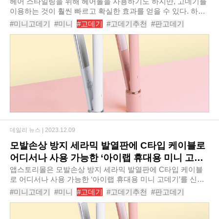
헤어 스타일링을 위해 헤어롤을 사용하기도 하지만, 고데기를
이용하는 것이 훨씬 빠르고 확실한 효과를 얻을 수 있다. 하지
만 외출해서 시간이 지나면 웨이브가 풀려서 집 밖에서도 고데
#미니고데기
#미니
#고데기
#고데기추천
#판고데기
기를 쓸 수 있으면 좋겠다는 생각을..
#남자고데기
#매직기
#뿌리볼륨고데기
#앞머리고데기
#아이랩휴대용미니고데기
데일리 뉴스 |
2023.12.09
모발손상 방지 세라믹 발열판에 C타입 케이블로
어디서나 사용 가능한 ‘아이랩 휴대용 미니 고데
기’
앱스토리몰은 모발손상 방지 세라믹 발열판에 C타입 케이블
로 어디서나 사용 가능한 ‘아이랩 휴대용 미니 고데기’를 신규
출시한다고 밝혔다. ‘아이랩 휴대용 미니 고데기’는 휴대폰보
#미니고데기
#미니
#고데기
#고데기추천
#판고데기
다 가벼운 98g의 부담 없는 무게와 ..
#남자고데기
#매직기
#앞머리고데기
#볼륨고데기
#아이랩휴대용미니고데기