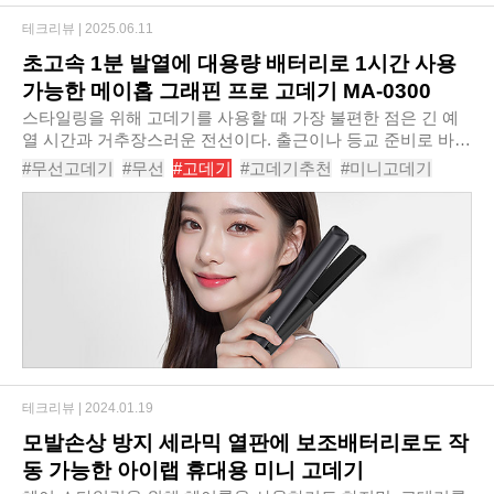
테크리뷰 |
2025.06.11
초고속 1분 발열에 대용량 배터리로 1시간 사용
가능한 메이홉 그래핀 프로 고데기 MA-0300
스타일링을 위해 고데기를 사용할 때 가장 불편한 점은 긴 예
열 시간과 거추장스러운 전선이다. 출근이나 등교 준비로 바쁜
아침 시간일수록 이 두 단점은 크게 다가오는데, 편리함을 위
#무선고데기
#무선
#고데기
#고데기추천
#미니고데기
해 무선 제품을 사도 사용 시간이 짧아..
#판고데기
#남자고데기
#매직기
#뿌리볼륨고데기
#메이홉그래핀프로고데기MA0300
테크리뷰 |
2024.01.19
모발손상 방지 세라믹 열판에 보조배터리로도 작
동 가능한 아이랩 휴대용 미니 고데기