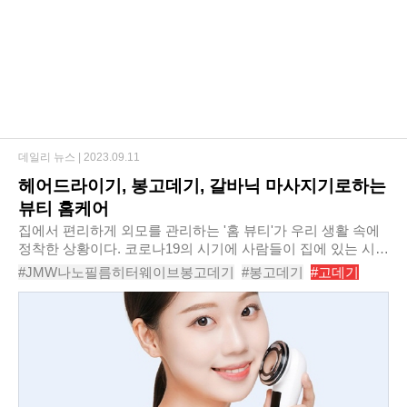
데일리 뉴스 |
2023.09.11
헤어드라이기, 봉고데기, 갈바닉 마사지기로하는
뷰티 홈케어
집에서 편리하게 외모를 관리하는 '홈 뷰티'가 우리 생활 속에
정착한 상황이다. 코로나19의 시기에 사람들이 집에 있는 시간
이 길어진 영향이 크지만, 그와 함께 뷰티 디바이스의 비약적
#JMW나노필름히터웨이브봉고데기
#봉고데기
#고데기
인 발전이 한몫을 한 것으로 평가된다..
#고데기추천
#샤오미로이드미미로초고속헤어드라이기
#샤오미로이드미미로프리미엄초고속음이온헤어드라이기
#가성비헤어드라이기
#샤오미헤어드라이기
#음이온헤어드라이기
#갈바닉
#갈바닉마사지기
#아이리냉온갈바닉뷰티인어스ILIBI22