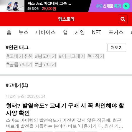
픽스 3in1 마그네틱 고속 무선 충전 거치대 XWC-502
29,800
원
59,800
원
홈
뉴스
디바이스
앱
게임
NFT
포커스
#연관 태그
더보기
#고데기추천
#봉고데기
#미니고데기
#매직기
#볼륨고데기
#판고데기
#JMW나노필름히터웨이브봉고데기
#아이랩휴대용미니고데기
#남자고데기
#앞머리고데기
# 고데기
(11)
데일리 뉴스 |
2025.06.24
형태? 발열속도? 고데기 구매 시 꼭 확인해야 할
사양 확인
스마트 아이템의 발전속도가 예전만 같지 않은 작금에, 최근
빠르게 발전을 거듭하는 분야가 바로 '미용기기'다. 최신 기술
을 적용해서 예전보다 빠르게 목적을 달성할 수 있도록 만들어