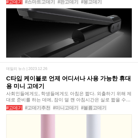
#고데기
#스마트고데기
#판고데기
#봉고데기
진 스마트 미용기기가 많아지고 있다...
#멀티형고데기
#스타일링
#헤어스타일링
#미용기기
데일리 뉴스 |
2023.12.26
C타입 케이블로 언제 어디서나 사용 가능한 휴대
용 미니 고데기
사회인들에게도, 학생들에게도 아침은 짧다. 외출하기 위해 제
대로 준비를 하는 데에, 잠이 덜 깬 아침시간은 실로 짧을 수밖
에 없다. 여성들의 경우에는 남성보다도 더한데, 제때 준비를
#고데기
#고데기추천
#미니고데기
#볼륨고데기
마치지 못해 출근 시간이나 등교 시간..
#봉고데기
#봉고데기추천
#앞머리고데기
#아이랩휴대용미니고데기