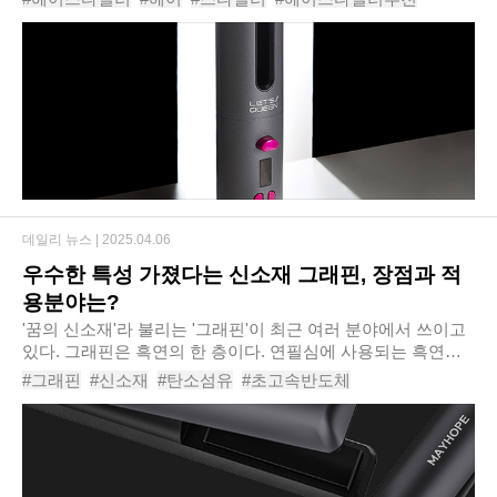
손목 한번 돌릴 필요도 없이 머리..
#고데기
#봉고데기
#펌브러쉬
#레츠퀸헤어스타일러S100
#
데일리 뉴스 |
2025.04.06
우수한 특성 가졌다는 신소재 그래핀, 장점과 적
용분야는?
'꿈의 신소재'라 불리는 '그래핀'이 최근 여러 분야에서 쓰이고
있다. 그래핀은 흑연의 한 층이다. 연필심에 사용되는 흑연은
탄소가 벌집과 같은 육강형 형태로 배열된 평면들이 층층이 쌓
#그래핀
#신소재
#탄소섬유
#초고속반도체
인 구조인데, 이 한 층을 가리켜..
#플렉서블디스플레이
#미용기기
#고데기
#그래핀고데기