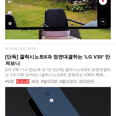
테크리뷰 |
2017.09.04
[단독] 갤럭시노트8과 정면대결하는 'LG V30' 만
져보니
[LG V30 기사 한눈에 보기]->[단독] 갤럭시노트8과 정면대결하
는 'LG V30' 만져보니갤럭시노트8과 경쟁하는 V30의 특화 기
능은?갤럭시노트8 vs V30, 실제 사용하며 성능 비교 노트 찢
#V30
#LGv30
#LG
#엘지V30
#엘지전자
#LG전자
은 'LG V30', 출시 전 자세히 살펴보기..
# V30언박싱
#V30리뷰
#갤럭시노트8
#아이폰8