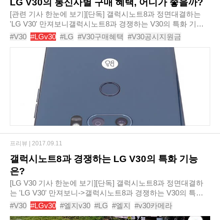
LG V30의 통신사별 구매 혜택, 어디가 좋을까?
[관련 기사 한눈에 보기][단독] 갤럭시노트8과 정면대결하는
'LG V30' 만져보니갤럭시노트8과 경쟁하는 V30의 특화 기능
은?-> LG V30의 통신사별 구매 혜택, 어디가 좋을까?갤럭시노
#V30
#LGv30
#LG
#V30구매혜택
#V30공시지원금
트8 vs V30, 실제 사용하며 성능 비교아이..
#V30선택약정할인
#공시지원금
#선택약정할인
#중고폰가격보장프로그램
#제휴카드할인
프리뷰 |
2017.09.11
갤럭시노트8과 경쟁하는 LG V30의 특화 기능
은?
[LG V30 기사 한눈에 보기][단독] 갤럭시노트8과 정면대결하
는 'LG V30' 만져보니->갤럭시노트8과 경쟁하는 V30의 특화
기능은?갤럭시노트8 vs V30, 실제 사용하며 성능 비교 노트
#V30
#LGv30
#엘지v30
#LG
#엘지
#v30카메라
찢은 'LG V30', 출시 전 자세히 살펴보기 ..
#갤럭시노트8
#삼성갤럭시노트8
#갤럭시노트
#노트8