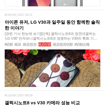
테크리뷰 |
2017.10.11
아이폰 유저, LG V30과 일주일 동안 함께한 솔직
한 이야기
[관련 기사 한눈에 보기][단독] 갤럭시노트8과 정면대결하는
'LG V30' 만져보니갤럭시노트8과 경쟁하는 V30의 특화 기능
은?LG V30의 통신사별 구매 혜택, 어디가 좋을까?->아이폰 유
#V30
#LG
#LG전자
#LGV30
#LG전자V30
#V30스펙
저, V30와 일주일 동안 함께한 솔직 후기..
#V30후기
#V30리뷰
#V30카메라
#V30구글어시스턴트
테크리뷰 |
2017.09.29
갤럭시노트8 vs V30 카메라 성능 비교