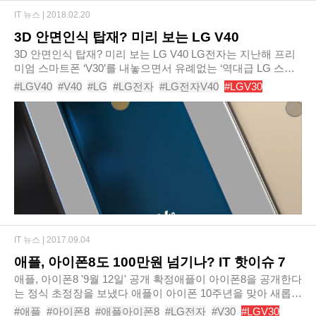
IT 뉴스 |
2018.02.20
3D 안면인식 탑재? 미리 보는 LG V40
3D 안면인식 탑재? 미리 보는 LG V40 LG전자는 지난해 프리
미엄 스마트폰 ‘V30’를 내놓으면서 유례없는 ‘역대급 LG 스마
트폰’이라는 찬사를 받았다. 삼성전자의 갤럭시노트 시리즈를
#LGV40
#V40
#LG
#LG전자
#LG전자V40
#LGV30
겨냥한 듯 연필(노트)을 부러뜨려 ‘V’..
#LGG7
#LGG6
#콘셉트디자인
#루머
IT 뉴스 |
2017.09.04
애플, 아이폰8도 100만원 넘기나? IT 핫이슈 7
애플, 아이폰8 '9월 12일' 공개 확정애플이 아이폰8을 공개한다
는 정식 초정장을 보냈다 애플이 아이폰 10주년을 맞아 새롭게
출시할 아이폰8을 예상대로 9월 12일에 공개할 가능성이 높아
#애플
#아이폰8
#애플아이폰8
#LG전자
#V30
#LGV30