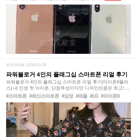
보인다. 최근 삼성전자가 갤럭시노트..
#삼성전자
#갤럭시노트FE
#갤럭시노트8
#카카오
유저인터뷰 |
2018.02.26
파워블로거 4인의 플래그십 스마트폰 리얼 후기
파워블로거 4인의 플래그십 스마트폰 리얼 후기[아이폰8플러
스] 내 인생 첫 아이폰, 단점투성이지만 디자인만큼은 최고! ■
프로필-실명 또는 닉네임 : 김유진-직업: PR AE-블로그 주소:
#스마트폰
#최신스마트폰
#삼성
#애플
#LG
#아이폰8
blog.naver.com/youu_zin ■ 이 제품을..
#LGV30
#아이폰X
#갤럭시S8
#블로거인터뷰