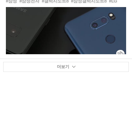
#삼성
#삼성전자
#갤럭시노트8
#삼성갤럭시노트8
#LG
터리 폭발로 인한 조기 단종 사태 이후 삼성..
#LG전자
#V30
#LGV30
#인스타그램
#화웨이
더보기