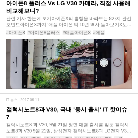
아이폰8 플러스 Vs LG V30 카메라, 직접 사용해
비교해보니?
관련 기사 한눈에 보기아이폰X의 흥행을 바라보는 8가지 관전
포인트아이폰X까지 '애플 아이폰'의 10년 역사 돌아보기X보다
먼저 도착한 '아이폰8 플러스' 리얼 개봉 후기직접 사용해본 아
#아이폰8
#아이폰8플러스
#애플아이폰8
#애플
이폰8 특화 기능, 아이폰7과 얼마나 다..
#아이폰8카메라
#아이폰8사진
#V30
#LGV30
#갤럭시노트8
#듀얼카메라
IT 뉴스 |
2017.09.11
갤럭시노트8과 V30, 국내 '동시 출시' IT 핫이슈
7
갤럭시노트8 과 V30, 9월 21일 정면 대결 출시를 앞둔 갤럭시
노트8과 V30 9월 21일, 삼성전자 갤럭시노트8과 LG전자 V30
가 맞붙는 결전의 날이 다가오고 있다. 지난해 갤럭시노트7 배