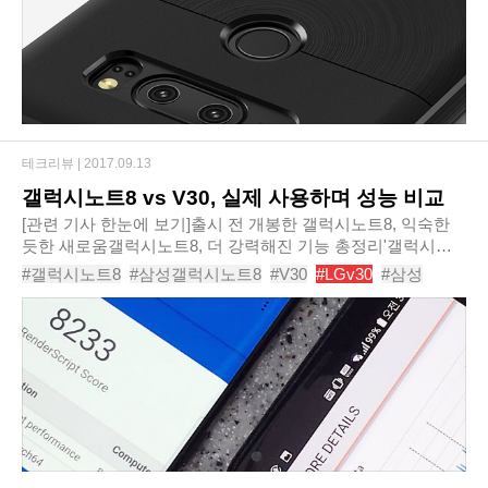
테크리뷰 |
2017.09.13
갤럭시노트8 vs V30, 실제 사용하며 성능 비교
[관련 기사 한눈에 보기]출시 전 개봉한 갤럭시노트8, 익숙한
듯한 새로움갤럭시노트8, 더 강력해진 기능 총정리'갤럭시노
트8' 통신사별 구매 혜택, 어디가 좋을까?[단독] 갤럭시노트8과
#갤럭시노트8
#삼성갤럭시노트8
#V30
#LGv30
#삼성
정면대결하는 'LG V30' 만져보니갤럭시..
#LG
#갤노트8
#갤럭시노트8성능
#V30성능
#갤럭시노트v30