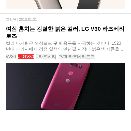
프리뷰 |
2018.01.31
여심 훔치는 강렬한 붉은 컬러, LG V30 라즈베리
로즈
컬러 마케팅은 색상으로 구매 욕구를 자극하는 것이다. 1920
년대 파커사에서 검정 일색의 만년필 시장에 붉은색 제품을 내
놓으면서 시작되었다고 보고 있다. 지금도 국내외에서 컬러 마
#V30
#LGV30
#라즈베리
#V30라즈베리로즈
케팅은 활발하게 이루어지고 있으며, IT ..
#라즈베리로즈
#V30핑크
#V30레드
#V30라즈베리
#V30로즈
#V30색상