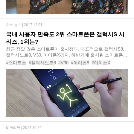
차트 뉴스 |
2017.12.01
국내 사용자 만족도 2위 스마트폰은 갤럭시S 시
리즈, 1위는?
최근 정말 많은 스마트폰이 출시됐다. 대표적으로 갤럭시S8,
갤럭시노트8, V30, 아이폰X까지. 하반기에 출시된 스마트폰만
나열해도 10개가 넘고, 중저가형 스마트폰까지 합하면 그 수는
#스마트폰
#갤럭시노트8
#V30
#아이폰8
#아이폰X
어마어마해진다. 사실 어떻게 보면 ‘포..
#삼성갤럭시노트8
#LGV30
#애플아이폰8
#애플아이폰X
#스마트폰만족도
테크리뷰 |
2017.10.26