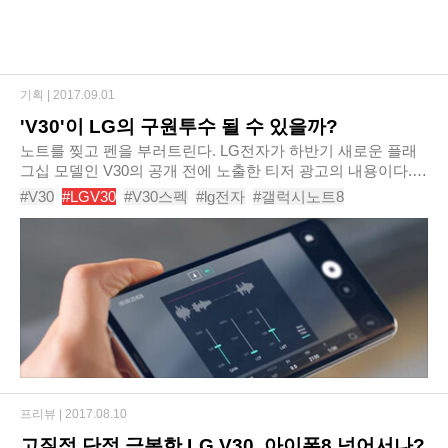
기획 |
2017.09.01
'V30'이 LG의 구원투수 될 수 있을까?
노트를 찢고 펜을 부러트린다. LG전자가 하반기 새로운 플래
그십 모델인 V30의 공개 전에 노출한 티저 광고의 내용이다.
노골적으로 경쟁사인 삼성전자의 갤럭시노트8을 겨냥한 이 광
#V30
#LGV30
#V30스펙
#lg전자
#갤럭시노트8
고에 몇은 기대감을 표했고 또 몇은 우려를..
#올레드풀비전
#브이30
#엘지V30
#듀얼카메라
#테크플러스
프리뷰 |
2017.08.10
고질적 단점 극복한 LG V30, 아이폰8 넘어서나?