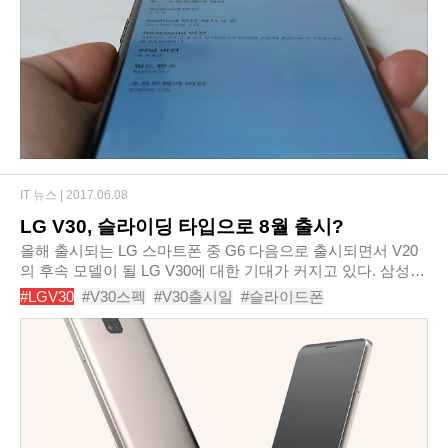
#V30후기
#V30사용기
#LG
#갤럭시노트8
IT 뉴스 |
2017.06.08
LG V30, 슬라이딩 타입으로 8월 출시?
올해 출시되는 LG 스마트폰 중 G6 다음으로 출시되면서 V20
의 후속 모델이 될 LG V30에 대한 기대가 커지고 있다. 삼성보
다 먼저 베젤리스 디자인을 채택하고 듀얼 카메라로 무장했던
#LGV30
#V30스펙
#V30출시일
#슬라이드폰
G6에서 V30은 어떻게 발전된 모습으로 나타..
#갤럭시노트8
#아이폰8
#블랙베리
#세컨드스크린
#V30세컨드스크린
#v30