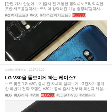
[관련 기사 한눈에 보기]출시 전 개봉한 갤럭시노트8, 익숙한
듯한 새로움갤럭시노트8, 더 강력해진 기능 총정리'갤럭시노
트8' 통신사별 구매 혜택, 어디가 좋을까?[단독] 갤럭시노트8과
#갤럭시노트8
#V30
#삼성갤럭시노트8
#LGv30
정면대결하는 'LG V30' 만져보니갤럭시..
#갤럭시노트8카메라
#v30카메라
#갤노트8
#카메라성능비교
#노트8카메라
#아이폰x
스마트 액세서리 |
2017.09.20
LG V30을 돋보이게 하는 케이스7
노트 찢은 'LG V30', 출시 전 자세히 살펴보기 LG전자가 공개
한 하반기 전략 모델인 V30가 공식 출시 전부터 외신과 체험단
사이에서 좋은 평가를 받고 있다. V30를 통해 LG가 국내를 비
#LG
#LG전자
#V30
#LGV30
#LG전자V30
#V30공개
롯해 글로벌 스마트폰 시장에서 영향..
#V30출시
#V30케이스
#스마트폰케이스
#스마트폰케이스추천