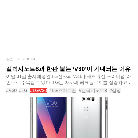
칼럼 |
2017.08.24
갤럭시노트8과 한판 붙는 ‘V30’이 기대되는 이유
이달 31일 출시예정인 LG전자의 V30가 새로워진 프리미엄 라
인으로 주목받고 있다. LG는 자사의 테크놀로지를 집중하고
대담한 디자인을 선택하는 등 V시리즈의 멀티미디어 기능을
#V30
#LG
#LGV30
#LG스마트폰
#갤럭시노트8
#삼성
V30에 업그레이드 시켰다. 전작인 V20에 있었..
#스마트폰
#LG전자
#V20
#LGV20