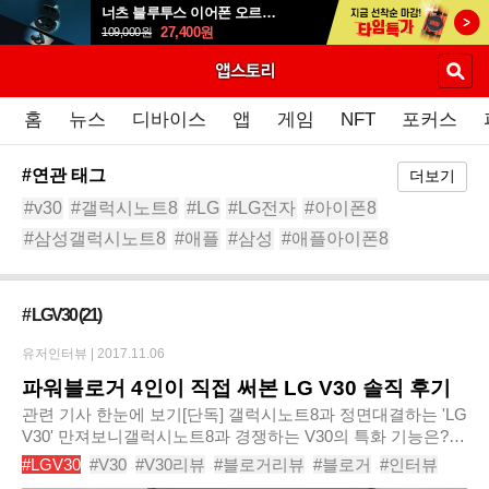
너츠 블루투스 이어폰 오르골 T90
27,400
원
109,000
원
홈
뉴스
디바이스
앱
게임
NFT
포커스
#연관 태그
더보기
#v30
#갤럭시노트8
#LG
#LG전자
#아이폰8
#삼성갤럭시노트8
#애플
#삼성
#애플아이폰8
#아이폰X
# LGV30
(21)
유저인터뷰 |
2017.11.06
파워블로거 4인이 직접 써본 LG V30 솔직 후기
관련 기사 한눈에 보기[단독] 갤럭시노트8과 정면대결하는 'LG
V30' 만져보니갤럭시노트8과 경쟁하는 V30의 특화 기능은?
LG V30의 통신사별 구매 혜택, 어디가 좋을까?->[블로거 미니
#LGV30
#V30
#V30리뷰
#블로거리뷰
#블로거
#인터뷰
인터뷰1] LG V30갤럭시노트8 vs V30, 실..