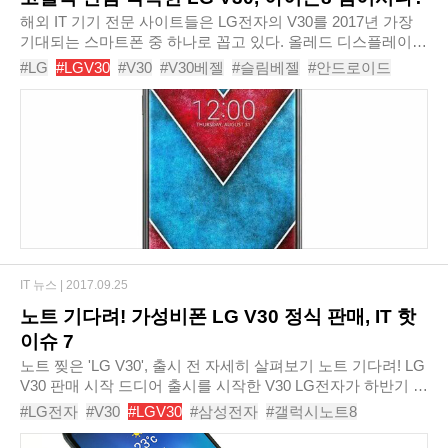
해외 IT 기기 전문 사이트들은 LG전자의 V30를 2017년 가장
기대되는 스마트폰 중 하나로 꼽고 있다. 올레드 디스플레이
분야에서 세계 최고의 기술을 보유하고 있는 LG전자는 그동안
#LG
#LGV30
#V30
#V30베젤
#슬림베젤
#안드로이드
단점으로 지적되어 왔던 스마트폰의 번인 ..
#갤럭시S8
#번인현상
#올레드디스플레이
#듀얼카메라
IT 뉴스 |
2017.09.25
노트 기다려! 가성비폰 LG V30 정식 판매, IT 핫
이슈 7
노트 찢은 'LG V30', 출시 전 자세히 살펴보기 노트 기다려! LG
V30 판매 시작 드디어 출시를 시작한 V30 LG전자가 하반기 전
략 프리미엄 스마트폰 V30를 21일 공식 출시했다. 앞서 삼성전
#LG전자
#V30
#LGV30
#삼성전자
#갤럭시노트8
자의 갤럭시노트8이 14일 사전 개..
#삼성갤럭시노트8
#애플
#아이폰X
#애플아이폰X