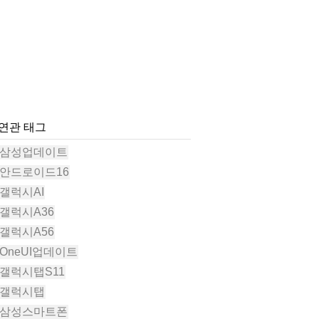
#연관 태그
#삼성업데이트
#안드로이드16
#갤럭시AI
#갤럭시A36
#갤럭시A56
#OneUI업데이트
#갤럭시탭S11
#갤럭시탭
#삼성스마트폰