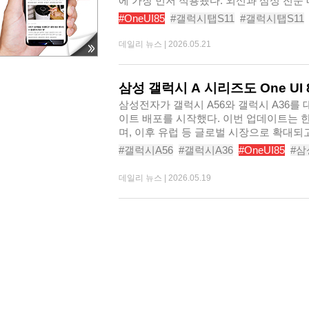
에 가장 먼저 적용됐다. 외신과 삼성 전문 
#OneUI85
#갤럭시탭S11
#갤럭시탭S11
#갤럭시AI
#갤럭시태블릿
#OneUI업데
데일리 뉴스 |
2026.05.21
삼성 갤럭시 A 시리즈도 One UI
삼성전자가 갤럭시 A56와 갤럭시 A36를 대상
이트 배포를 시작했다. 이번 업데이트는 
며, 이후 유럽 등 글로벌 시장으로 확대되고 
부..
#갤럭시A56
#갤럭시A36
#OneUI85
#
#갤럭시A36
#안드로이드16
#갤럭시AI
데일리 뉴스 |
2026.05.19