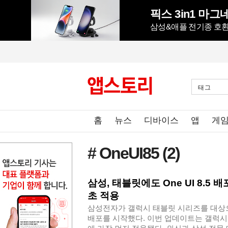
삼성&애플 전기종 호환,
태그
홈
뉴스
디바이스
앱
게
# OneUI85
(2)
삼성, 태블릿에도 One UI 8.5 
초 적용
삼성전자가 갤럭시 태블릿 시리즈를 대상으로 
배포를 시작했다. 이번 업데이트는 갤럭시 탭