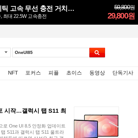
59,800
원
픽스 3in1 마그네틱 고속 무선 충전 거치대 XWC-502
29,800
원
 최대 22.5W 고속충전
임
NFT
포커스
피플
초이스
동영상
단독기사
배포 시작…갤럭시 탭 S11 최
One UI 8.5 안정화 업데이트
 S11과 갤럭시 탭 S11 울트라