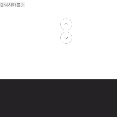
#갤럭시태블릿