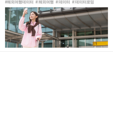
이파이만 사용하는 경우가 많았지만, 최근에는 통신사 로밍 요
#해외여행데이터
# 해외여행
# 데이터
# 데이터로밍
금제 경쟁과 eSIM 지원 확대 등으로 데이..
# eSIM사용법
# 해외유심추천
# 포켓와이파이
# 해외데이터사용
# 통신사로밍서비스
# 해외여행인터넷
# eSIM여행
# 해외여행스마트폰설정