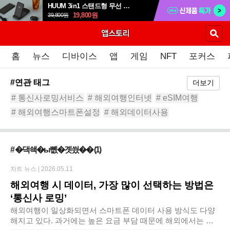
HUUM 3in1 스탠드형 무선 충전 패드 HWC-700QA
19,800
원
39,800
원
홈
뉴스
디바이스
앱
게임
NFT
포커스
#연관 태그
더보기
# 통신사로밍서비스
# 해외여행인터넷
# eSIM여행
# 해외여행스마트폰설정
# 해외데이터사용
# 포켓와이파이
# 데이터로밍
# eSIM사용법
# 해외유심추천
# 데이터
# �댁쇅�ы뻾�곗씠��
(1)
차트 뉴스 |
2026.05.11
해외여행 시 데이터, 가장 많이 선택하는 방법은
‘통신사 로밍’
해외여행이 일상화되면서 스마트폰 데이터 사용 방식도 다양
해지고 있다. 과거에는 높은 요금 부담 때문에 해외에서는 와