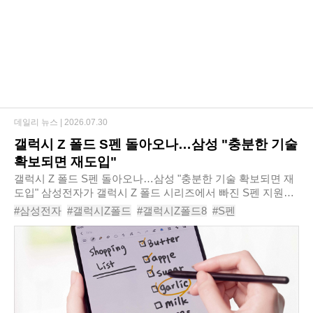
데일리 뉴스 |
2026.07.30
갤럭시 Z 폴드 S펜 돌아오나…삼성 "충분한 기술
확보되면 재도입"
갤럭시 Z 폴드 S펜 돌아오나…삼성 "충분한 기술 확보되면 재
도입" 삼성전자가 갤럭시 Z 폴드 시리즈에서 빠진 S펜 지원을
완전히 포기한 것은 아니라고 밝혔다. 초슬림 디자인과 내구
#삼성전자
#갤럭시Z폴드
#갤럭시Z폴드8
#S펜
성, 사용성을 모두 만족할 수 있는 기술..
#폴더블스마트폰
#갤럭시폴드
#S펜지원
#삼성MX
#폴더블
#갤럭시Z폴드9