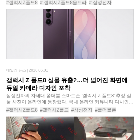
미국 가격까지 잇따라 알려지면서 오는 22일 열리는 갤럭시 언
#갤럭시Z폴드8
# 갤럭시Z폴드8울트라
# 삼성전자
팩 행사에서 공개될 신제품의 가격 윤..
# 갤럭시언팩
# 갤럭시폴더블
# 갤럭시Z폴드8가격
# 갤럭시Z폴드8출시
# 삼성신제품
# 폴더블스마트폰
# 갤럭시Z폴드8루머
데일리 뉴스 |
2026.06.01
갤럭시 Z 폴드8 실물 유출?…더 넓어진 화면에
듀얼 카메라 디자인 포착
삼성전자의 차세대 폴더블 스마트폰 ‘갤럭시 Z 폴드8’ 추정 실
물 사진이 온라인에 등장했다. 국내 온라인 커뮤니티 디시인사
이드의 게시판에 올라온 사진에는 정식 공개 전으로 추정되는
#갤럭시Z폴드8
#갤럭시Z폴드
#삼성전자
#폴더블폰
갤럭시 Z 폴드8이 보호 케이스를 장..
#폴드8유출
#듀얼카메라
#갤럭시언팩
#스마트폰유출
#갤럭시폴드
#삼성신제품