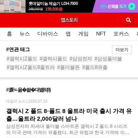
롯데알미늄 제습기 LDH-7000
159,000
원
269,000
원
홈
뉴스
디바이스
앱
게임
NFT
포커스
#연관 태그
더보기
#갤럭시Z폴드
#갤럭시폴드
#삼성전자
#삼성폴더블
#갤럭시Z폴드8울트라
#폴더블폰
#폴드8유출
#갤럭시Z폴드8와이드
#폴드8와이드
#삼성스마트폰
# 媛ㅻ윮�쏾�대뱶8
(8)
데일리 뉴스 |
2026.07.10
갤럭시 Z 폴드 8·폴드 8 울트라 미국 출시 가격 유
출…울트라 2,000달러 넘나
삼성전자의 차세대 폴더블 스마트폰 갤럭시 Z 폴드 8 시리즈
의 미국 판매 가격이 유출됐다. 최근 유럽과 한국 가격에 이어