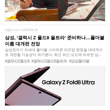
데일리 뉴스 |
2026.05.26
삼성, ‘갤럭시 Z 폴드8 울트라’ 준비하나…폴더블
이름 대개편 전망
삼성전자가 차세대 폴더블 스마트폰 라인업 명칭을 대대적으
로 개편할 가능성이 제기됐다. 최근 외신 보도에 따르면 삼성
은 기존 예상과 달리 차기 폴더블 모델을 ‘갤럭시 Z 폴드8’과
#갤럭시Z폴드8
#갤럭시Z폴드8울트라
#삼성폴더블
‘갤럭시 Z 폴드8 울트라’로 출시하는..
#삼성언팩2026
#갤럭시폴드
#폴더블스마트폰
#갤럭시Z플립8
#S펜미지원
#폴드8와이드
#삼성스마트폰