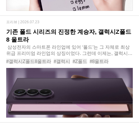
프리뷰 |
2026.07.23
기존 폴드 시리즈의 진정한 계승자, 갤럭시Z폴드
8 울트라
​ 삼성전자의 스마트폰 라인업에 있어 ‘폴드’는 그 자체로 최상
위급 프리미엄 라인업의 상징이었다. 그런데 이제는, 갤럭시Z
폴드 시리즈 안에서도 라인업이 나뉘게 됐다. 지난 7월 22일
#갤럭시Z폴드8울트라
#갤럭시
#Z폴드
#8울트라
현지시간 기준, 영국 런던에서..
#갤럭시Z폴드
#8울트라
#갤럭시Z폴드8
#삼성전자스마트폰
#갤럭시Z폴드시리즈
#갤럭시Z폴드8울트라카메라
#갤럭시Z폴드8울트라스펙
#갤럭시Z폴드8울트라디스플레이