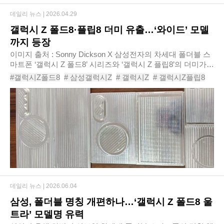
데일리 뉴스 |
2026.04.29
갤럭시 Z 폴드8·플립8 더미 유출…‘와이드’ 모델
까지 등장
이미지 출처 : Sonny Dickson X 삼성전자의 차세대 폴더블 스
마트폰 ‘갤럭시 Z 폴드8’ 시리즈와 ‘갤럭시 Z 플립8’의 더미가
유출되며 디자인 변화가 구체화되고 있다. 외신과 IT 전문 매
#갤럭시Z폴드8
# 삼성갤럭시Z
# 갤럭시Z
# 갤럭시Z플립8
체 보도를 종합하면, 최근 유출된 ..
# 폴드8와이드
# 삼성폴더블폰
# 폴더블디자인유출
# 삼성신제품루머
# 폴더블스마트폰
# 갤럭시Z시리즈
데일리 뉴스 |
2026.06.04
삼성, 폴더블 명칭 개편하나…‘갤럭시 Z 폴드8 울
트라’ 모델명 유력