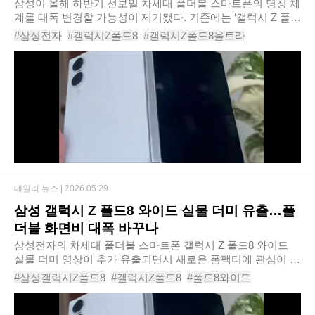
삼성이 올해 하반기 선보일 차세대 폴더블 스마트폰의 명칭 체
계를 대폭 변경할 가능성이 제기됐다. 기존에는 ‘갤럭시 Z 폴드
8’과 ‘갤럭시 Z 폴드8 와이드’가 출시될 것으로 예상됐지만, 최
#삼성전자
#갤럭시Z폴드8
#갤럭시Z폴드8울트라
근 유출 정보에 따르면 삼성은..
#갤럭시Z폴드8와이드
#갤럭시Z폴드
#폴더블폰
#갤럭시언팩
#OneUI9
#삼성폴더블
#스마트폰
데일리 뉴스 |
2026.05.29
삼성 갤럭시 Z 폴드8 와이드 실물 더미 유출…폴
더블 화면비 대폭 바꾸나
삼성전자의 차세대 폴더블 스마트폰 갤럭시 Z 폴드8 와이드
실물 더미 영상이 추가 유출되면서 새로운 폼팩터에 관심이 쏠
리고 있다. 최근 소식통에 따르면 삼성은 올해 갤럭시 Z 폴드8
#삼성갤럭시Z폴드8
#갤럭시Z폴드8
#폴드8와이드
와 함께 화면 비율을 크게 바꾼 와이드..
#삼성폴더블
#갤럭시Z폴드8와이드
#폴드8유출
#삼성스마트폰
#폴더블폰
#OneUI9
#삼성폴드