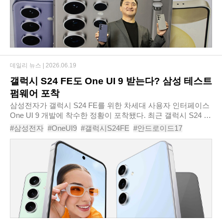
데일리 뉴스 |
2026.06.19
갤럭시 S24 FE도 One UI 9 받는다? 삼성 테스트
펌웨어 포착
삼성전자가 갤럭시 S24 FE를 위한 차세대 사용자 인터페이스
One UI 9 개발에 착수한 정황이 포착됐다. 최근 갤럭시 S24 시
리즈와 일부 중급형 모델에서 관련 테스트 펌웨어가 발견된 데
#삼성전자
#OneUI9
#갤럭시S24FE
#안드로이드17
이어 갤럭시 S24 FE까지 개발 대상에..
#삼성업데이트
#갤럭시S24
#OneUI테스트
#갤럭시업데이트
#삼성소프트웨어
#모바일OS업데이트