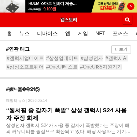
HUUM 스마트 인바디 체중계 SB-108B
9,100
원
39,800
원
홈
뉴스
디바이스
앱
게임
NFT
포커스
#연관 태그
더보기
#갤럭시업데이트
#삼성업데이트
#삼성전자
#갤럭시AI
#삼성소프트웨어
#OneUI테스트
#OneUI85지원기기
#갤럭시S24FE
#안드로이드17
#갤럭시S25
# 媛ㅻ윮�쏶24
(5)
데일리 뉴스 |
2026.05.14
“웹서핑 중 갑자기 폭발” 삼성 갤럭시 S24 사용
자 주장 화제
삼성전자 갤럭시 S24가 사용 중 갑자기 폭발했다는 주장이 해
외 커뮤니티를 중심으로 확산되고 있다. 해당 사용자는 기기가