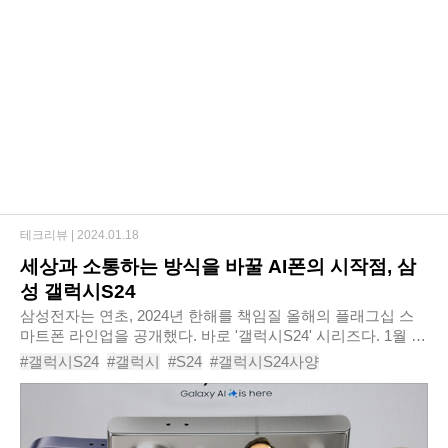
테크리뷰 |
2024.01.18
세상과 소통하는 방식을 바꿀 AI폰의 시작점, 삼
성 갤럭시S24
삼성전자는 연초, 2024년 한해를 책임질 올해의 플래그십 스
마트폰 라인업을 공개했다. 바로 '갤럭시S24' 시리즈다. 1월 17
일(현지시간) 오전 미 캘리포니아주 새너제이 SAP 센터에서
#갤럭시S24
#갤럭시
#S24
#갤럭시S24사양
열린 '갤럭시 언팩 2024'를 통해 갤..
#갤럭시S24카메라
#갤럭시S24스펙
#갤럭시S24울트라
#갤럭시S24시리즈
#갤럭시S24플러스
#갤럭시S24인공지능