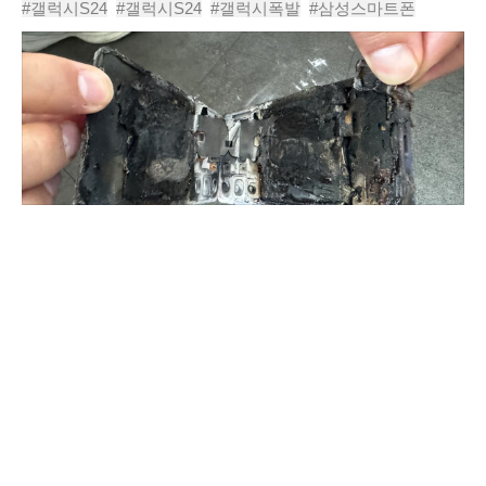
충전 중이 아닌 상태에서 갑자기 연기와 고열이 발생한 뒤 폭
#갤럭시S24
#갤럭시S24
#갤럭시폭발
#삼성스마트폰
발했다고 주장했으며, 삼성 측이 내부..
#갤럭시배터리
#스마트폰폭발
#리튬배터리
#삼성전자
#갤럭시S24폭발
#레딧