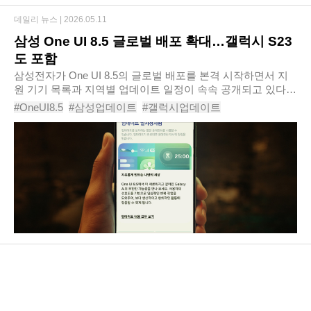
데일리 뉴스 |
2026.05.11
삼성 One UI 8.5 글로벌 배포 확대…갤럭시 S23
도 포함
삼성전자가 One UI 8.5의 글로벌 배포를 본격 시작하면서 지
원 기기 목록과 지역별 업데이트 일정이 속속 공개되고 있다.
이번 업데이트는 안드로이드 16 기반으로 개발됐으며, 갤럭시
#OneUI8.5
#삼성업데이트
#갤럭시업데이트
AI 기능 강화와 디자인 개편, 연결성 향..
#OneUI85지원기기
#갤럭시S25
#갤럭시S24
#갤럭시AI
#삼성OneUI
#안드로이드16
#OneUI85롤아웃