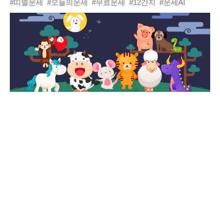
#띠별운세
#오늘의운세
#무료운세
#12간지
#운세AI
#동물운세
#운세
#신년운세
#사주
#년도운세