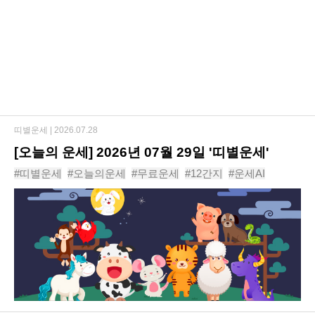
띠별운세 |
2026.07.28
[오늘의 운세] 2026년 07월 29일 '띠별운세'
#띠별운세
#오늘의운세
#무료운세
#12간지
#운세AI
#동물운세
#운세
#신년운세
#사주
#년도운세