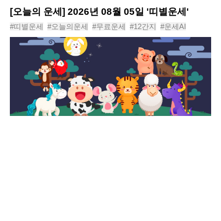
[오늘의 운세] 2026년 08월 05일 '띠별운세'
#띠별운세
#오늘의운세
#무료운세
#12간지
#운세AI
#동물운세
#운세
#신년운세
#사주
#년도운세