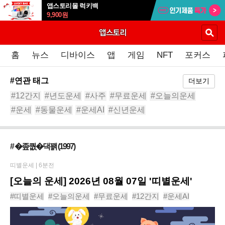
앱스토리몰 럭키백
9,900
원
홈
뉴스
디바이스
앱
게임
NFT
포커스
#연관 태그
더보기
#12간지
#년도운세
#사주
#무료운세
#오늘의운세
#운세
#동물운세
#운세AI
#신년운세
# �좊퀎�댁꽭
(1997)
띠별운세 |
6분전
[오늘의 운세] 2026년 08월 07일 '띠별운세'
#띠별운세
#오늘의운세
#무료운세
#12간지
#운세AI
#동물운세
#운세
#신년운세
#사주
#년도운세