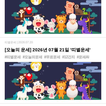
띠별운세 |
2026.07.20
[오늘의 운세] 2026년 07월 21일 '띠별운세'
#띠별운세
#오늘의운세
#무료운세
#12간지
#운세AI
#동물운세
#운세
#신년운세
#사주
#년도운세