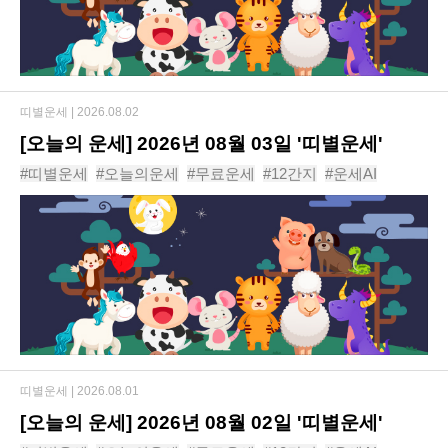
띠별운세 |
2026.08.02
[오늘의 운세] 2026년 08월 03일 '띠별운세'
#띠별운세
#오늘의운세
#무료운세
#12간지
#운세AI
#동물운세
#운세
#신년운세
#사주
#년도운세
띠별운세 |
2026.08.01
[오늘의 운세] 2026년 08월 02일 '띠별운세'