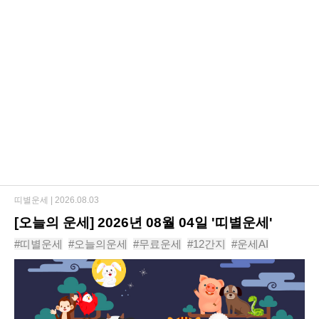
띠별운세 |
2026.08.03
[오늘의 운세] 2026년 08월 04일 '띠별운세'
#띠별운세
#오늘의운세
#무료운세
#12간지
#운세AI
#동물운세
#운세
#신년운세
#사주
#년도운세