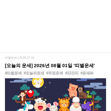
띠별운세 |
2026.07.31
[오늘의 운세] 2026년 08월 01일 '띠별운세'
#띠별운세
#오늘의운세
#무료운세
#12간지
#운세AI
#동물운세
#운세
#신년운세
#사주
#년도운세