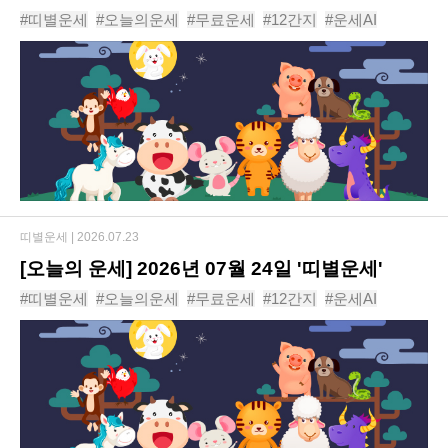
#띠별운세
#오늘의운세
#무료운세
#12간지
#운세AI
#동물운세
#운세
#신년운세
#사주
#년도운세
띠별운세 |
2026.07.23
[오늘의 운세] 2026년 07월 24일 '띠별운세'
#띠별운세
#오늘의운세
#무료운세
#12간지
#운세AI
#동물운세
#운세
#신년운세
#사주
#년도운세