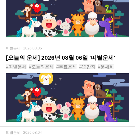
띠별운세 |
2026.08.05
[오늘의 운세] 2026년 08월 06일 '띠별운세'
#띠별운세
#오늘의운세
#무료운세
#12간지
#운세AI
#동물운세
#운세
#신년운세
#사주
#년도운세
띠별운세 |
2026.08.04